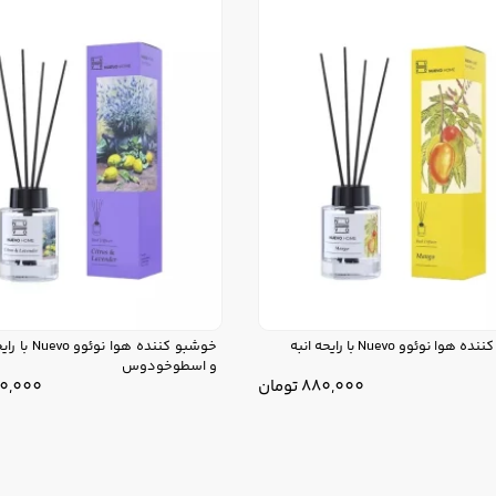
وا نوئوو Nuevo با رایحه انبه
خوشبو کننده هوا 
و اسطوخودوس
880,000
تومان
0,000