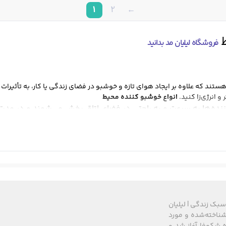
1
2
←
ط
فروشگاه لیلیان مد بدانید
تند که علاوه بر ایجاد هوای تازه و خوشبو در فضای زندگی یا کار، به تأثیرات
و انرژی‌زا کنید.
انواع خوشبو کننده محیط
ده‌ها به سرعت و به راحتی در فضای اتاق پخش می‌شوند و در مدت زم
وب‌های گرم به راحتی قابل انتخاب هستند.
نده‌ها به طور مداوم و به آرامی محیط شما را خوشبو نگه می‌دارند. 
به تدریج و به صورت یکنواخت محیط را خوشبو می‌کنند و اغلب برای
ه‌های محیط نه تنها به شما کمک می‌کنند تا از بوی ناخوشایند محیط خود خل
سبک زندگی | لیلیان
ی بر ذهن و احساسات شما دارند و می‌توانند به کاهش استرس، بهبود تمرکز و 
های شناخته‌شده و مورد
ود، مدت زمانی که می‌خواهید رایحه باقی بماند و همچنین حساسیت‌های آلرژ