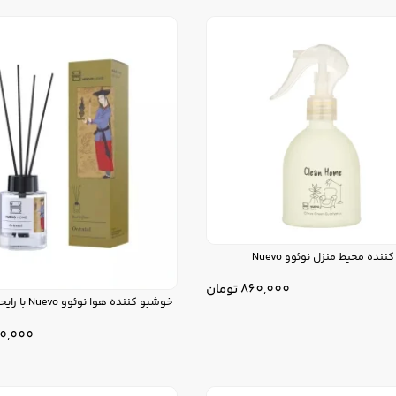
نده محیط منزل نوئوو Nuevo
860,000
تومان
خوشبو کننده هوا نوئوو Nuevo با رایحه شرقی
0,000