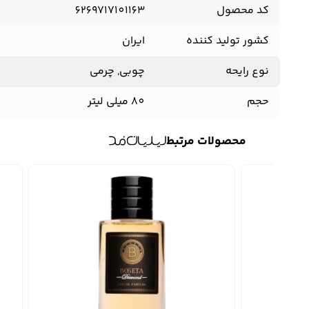
کد محصول
6269717101163
کشور تولید کننده
ایران
نوع رایحه
چوبی, چرمی
حجم
80 میلی لیتر
محصولات مرتبط