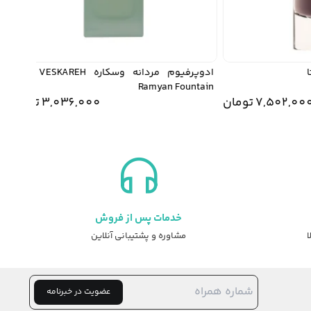
ادوپرفيوم مردانه وسکاره VESKAREH مدل
wer
Ramyan Fountain
7,502,0
تومان
3,036,000
تومان
خدمات پس از فروش
ا
مشاوره و پشتیبانی آنلاین
عضویت در خبرنامه