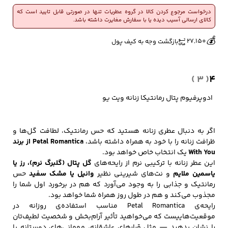
درخواست مرجوع کردن کالا در گروه عطریات تنها در صورتی قابل تایید است که
کالای ارسالی آسیب دیده یا با سفارش مغایرت داشته باشد.
🔥
👀
6 فروش در هفته گذشته
683 بازدید در ۲۴ ساعت گذشته
کفش مردانه
شال و کلاه مردانه
چتر مردانه
💰
27,150
بازگشت وجه به کیف پول
( 3 )
4
لباس زیر و راحتی
لباس زیر مردانه
لباس راحتی مردانه
مردانه
ادوپرفیوم پتال رمانتیکا زنانه ویت یو
اگر به دنبال عطری زنانه هستید که حس رمانتیک، لطافت گل‌ها و
ظرافت زنانه را با خود به همراه داشته باشد،
Petal Romantica از برند
With You
یک انتخاب خاص خواهد بود.
این عطر زنانه با ترکیبی نرم از رایحه‌های
گل پتال (گلبرگ نرم)، رز یا
یاسمین ملایم
و نت‌های شیرینی نظیر
وانیل یا مشک سفید
حس
رمانتیک و جذابی را به وجود می‌آورد که هم در برخورد اول شما را
مجذوب می‌کند و هم در طول روز همراه شما خواهد بود.
رایحه‌ی Petal Romantica مناسب استفاده‌ی روزانه در
موقعیت‌هاییست که می‌خواهید تأثیر آرام‌بخش و شخصیت لطیف‌تان
را نشان بدهید — مثل قرارهای عاشقانه، مهمانی‌های دوستانه یا