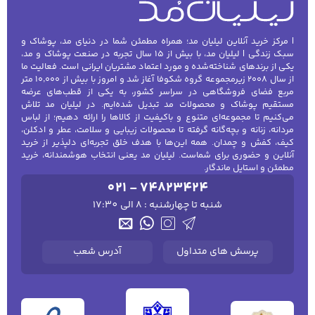
| مرکز خرید آنلاین لیلیان مد؛ همراه مطمئن شما در دنیای مد، پوشاک و
سبک زندگی | لیلیان مد، با بیش از ۱۵ سال تجربه در صنعت پوشاک و مد،
یکی از برندهای شناخته‌شده و مورد اعتماد مشتریان ایرانی است. فعالیت ما
از سال ۲۰۰۸ زیرمجموعه گروه شکوفا آغاز شد و امروز با بیش از ۱۰٬۰۰۰ متر
مربع فضای فروشگاهی در سراسر کشور، به یکی از قطب‌های عرضه
مستقیم پوشاک و محصولات مد تبدیل شده‌ایم. در لیلیان مد تلاش
می‌کنیم تا مجموعه‌ای متنوع و باکیفیت از کالاها را ارائه دهیم؛ از لباس
مردانه، زنانه و بچه‌گانه گرفته تا محصولات زیبایی و سلامت، عطر و ادکلن،
کیف، کفش و چمدان. همه این‌ها با هدف خلق تجربه‌ای دلپذیر از خرید
آنلاین و حضوری برای شماست. لیلیان مد یعنی انتخاب هوشمندانه، خرید
مطمئن و استایل ماندگار.
021 - 74823424
شنبه تا چهارشنبه : 8 الی 17:30
پرسش های متداول
آدرس شعب