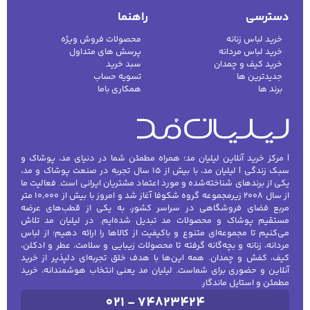
دسترسی
راهنما
خرید لباس زنانه
محصولات فروش ویژه
خرید لباس مردانه
پرسش های متداول
خرید کیف و چمدان
سبد خرید
جدیدترین ها
تسویه حساب
برند ها
همکاری باما
| مرکز خرید آنلاین لیلیان مد؛ همراه مطمئن شما در دنیای مد، پوشاک و
سبک زندگی | لیلیان مد، با بیش از ۱۵ سال تجربه در صنعت پوشاک و مد،
یکی از برندهای شناخته‌شده و مورد اعتماد مشتریان ایرانی است. فعالیت ما
از سال ۲۰۰۸ زیرمجموعه گروه شکوفا آغاز شد و امروز با بیش از ۱۰٬۰۰۰ متر
مربع فضای فروشگاهی در سراسر کشور، به یکی از قطب‌های عرضه
مستقیم پوشاک و محصولات مد تبدیل شده‌ایم. در لیلیان مد تلاش
می‌کنیم تا مجموعه‌ای متنوع و باکیفیت از کالاها را ارائه دهیم؛ از لباس
مردانه، زنانه و بچه‌گانه گرفته تا محصولات زیبایی و سلامت، عطر و ادکلن،
کیف، کفش و چمدان. همه این‌ها با هدف خلق تجربه‌ای دلپذیر از خرید
آنلاین و حضوری برای شماست. لیلیان مد یعنی انتخاب هوشمندانه، خرید
مطمئن و استایل ماندگار.
021 - 74823424