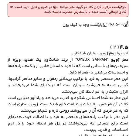
درخواست مرجوع کردن کالا در گروه عطر مردانه تنها در صورتی قابل تایید است که
کالای ارسالی آسیب دیده یا با سفارش مغایرت داشته باشد.
🔥
👀
8 فروش در هفته گذشته
844 بازدید در ۲۴ ساعت گذشته
کفش مردانه
شال و کلاه مردانه
چتر مردانه
💰
368,500
بازگشت وجه به کیف پول
( 2 )
4.5
لباس زیر و راحتی
لباس زیر مردانه
لباس راحتی مردانه
ادوپرفیوم ژویو سفران شانکاور
مردانه
عطر
ژویو
"OYEUX SAFRAN" از برند شانکاور، یک هدیه ویژه از
سرزمین‌های باستانی است که با خود داستان‌هایی از رنگ‌ها، رایحه‌ها
و احساسات بی‌نظیر به همراه دارد.
این عطر منحصر به فرد با ترکیب بی‌نظیر زعفران و سایر عناصر گرانبها،
گویی شبیه به خورشید سوزان است که در دنیای شما می‌درخشد و
انرژی مثبت را به هر لحظه‌تان می‌بخشد.
این عطر به شما احساس شکوه و قدرت می‌دهد و یادآور دنیایی است
که در آن هر حس، به دقت و ظرافت خلق شده است. ژویو، عطری است
که به هر فردی که آن را می‌پوشد، روحی تازه و شجاع می‌بخشد.
این عطر با ترکیب رایحه‌های منحصر به فرد و با اصالت خود، هدیه‌ای
است برای کسانی که می‌خواهند در دل هر لحظه، خود را در اوج
احساسات و قدرت ببینند.