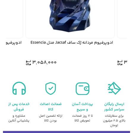
ادوپرفیوم مردانه ژک ساف Jacsaf مدل Essencia
ادوپرفیوم جا
3,058,000
3,
ارسال رایگان
پرداخت آسان
ضمانت اصالت
خدمات پس از
سراسر کشور
و سریع
کالا
فروش
برای سفارشات
تا ۷ روز ضمانت
ارائه تضمین اصل
مشاوره و
بالای ۲.۵ میلیون
تعویض کالا
بودن کالا
پشتیبانی آنلاین
تومان