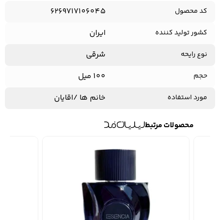
6269717106045
کد محصول
ایران
کشور تولید کننده
شرقی
نوع رایحه
100 میل
حجم
خانم ها /اقایان
مورد استفاده
محصولات مرتبط