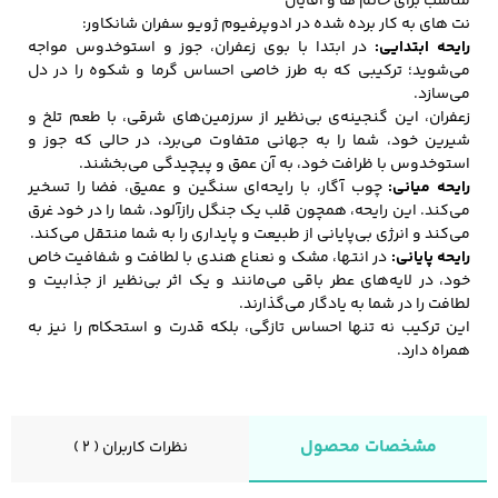
مناسب برای خانم ها و آقایان
نت های به کار برده شده در ادوپرفیوم ژویو سفران شانکاور:
رایحه ابتدایی:
در ابتدا با بوی زعفران، جوز و استوخدوس مواجه
می‌شوید؛ ترکیبی که به طرز خاصی احساس گرما و شکوه را در دل
می‌سازد.
زعفران، این گنجینه‌ی بی‌نظیر از سرزمین‌های شرقی، با طعم تلخ و
شیرین خود، شما را به جهانی متفاوت می‌برد، در حالی که جوز و
استوخدوس با ظرافت خود، به آن عمق و پیچیدگی می‌بخشند.
رایحه میانی:
چوب آگار، با رایحه‌ای سنگین و عمیق، فضا را تسخیر
می‌کند. این رایحه، همچون قلب یک جنگل رازآلود، شما را در خود غرق
می‌کند و انرژی بی‌پایانی از طبیعت و پایداری را به شما منتقل می‌کند.
رایحه پایانی:
در انتها، مشک و نعناع هندی با لطافت و شفافیت خاص
خود، در لایه‌های عطر باقی می‌مانند و یک اثر بی‌نظیر از جذابیت و
لطافت را در شما به یادگار می‌گذارند.
این ترکیب نه تنها احساس تازگی، بلکه قدرت و استحکام را نیز به
همراه دارد.
مشخصات محصول
نظرات کاربران ( 2 )