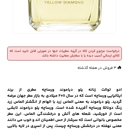
زیبایی و سلامت
شلوارک مردانه
ژاکت و پلیور مردانه
شلوار کتان مردانه
خانه و آشپزخانه
درخواست مرجوع کردن کالا در گروه عطریات تنها در صورتی قابل تایید است که
شلوار جین مردانه
شلوار پارچه ای
شلوار اسلش مردانه
کالای ارسالی آسیب دیده یا با سفارش مغایرت داشته باشد.
👀
مردانه
300 بازدید در ۲۴ ساعت گذشته
🔥
3 فروش در هفته گذشته
سویشرت و هودی
اکسسوری مردانه
پوشت مردانه
ادو توالت زنانه یلو دیاموند ورساچه عطری از برند
مردانه
ایتالیایی ورساچه است که در سال 2011 میلادی به بازار عطر جهان عرضه
گردید. یلو دیاموند به معنی الماس زرد با الهام از انگشتر الماس زرد
رنگ دوناتلا ورساچه آفریده شده است. ورساچه یلو دیاموند تابشی
است از خورشید، شعله های آتش و درخشندگی الماس. این عطر
کیف مردانه
کیف پول و جاکارتی
کمربند مردانه
مخصوص بانوانی است که سرشار از حس اطمینان اند و خوب می دانند
مردانه
معنی نهفته در درخشش ورساچه چیست.
پس از اسپری در لایه بالایی