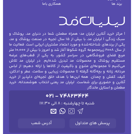
برند ها
همکاری باما
| مرکز خرید آنلاین لیلیان مد؛ همراه مطمئن شما در دنیای مد، پوشاک و
سبک زندگی | لیلیان مد، با بیش از ۱۵ سال تجربه در صنعت پوشاک و مد،
یکی از برندهای شناخته‌شده و مورد اعتماد مشتریان ایرانی است. فعالیت ما
از سال ۲۰۰۸ زیرمجموعه گروه شکوفا آغاز شد و امروز با بیش از ۱۰٬۰۰۰ متر
مربع فضای فروشگاهی در سراسر کشور، به یکی از قطب‌های عرضه
مستقیم پوشاک و محصولات مد تبدیل شده‌ایم. در لیلیان مد تلاش
می‌کنیم تا مجموعه‌ای متنوع و باکیفیت از کالاها را ارائه دهیم؛ از لباس
مردانه، زنانه و بچه‌گانه گرفته تا محصولات زیبایی و سلامت، عطر و ادکلن،
کیف، کفش و چمدان. همه این‌ها با هدف خلق تجربه‌ای دلپذیر از خرید
آنلاین و حضوری برای شماست. لیلیان مد یعنی انتخاب هوشمندانه، خرید
مطمئن و استایل ماندگار.
021 - 74823424
شنبه تا چهارشنبه : 8 الی 17:30
پرسش های متداول
آدرس شعب