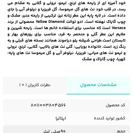
خود آمیزه ای از رایحه های ترنج، لیمو، نرولی و گلابی به مشام می
رسد، در قلب خود نت های گل میموسا، گل فریزیا و نیلوفر آبی را جای
داده است. در لایه پایه این عطر زنانه نیز، ترکیبی از رایحه عنبر، مشک و
چوب گایاک نهفته است. ادو توالت Yellow Diamond محصولی از برند
کفش مردانه
شال و کلاه مردانه
چتر مردانه
Versace است که مناسب برای استفاده خانم ها است. رایحه شیرین و
ملایم این عطر گلی و منحصر به فرد، مناسب برای روزهای بهار و
تابستان است.طراحی شیشه یلو دیاموند همانند نسخه های قبلی و به
رنگ زرد است.
خانواده بویایی: گلی نت های بالایی: گلابی، ترنج، نرولی
لباس زیر و راحتی
لباس زیر مردانه
لباس راحتی مردانه
و لیمو نت های میانی: فریزیا، نیلوفر آبی و گل میموسا نت های پایه:
مردانه
کهربا، چوب گایاک و مشک
مشخصات محصول
نظرات کاربران ( 0 )
8011003804566
کد محصول
ایتالیا
کشور تولید کننده
90میلی لیتر
حجم