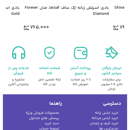
بادی اسپلش زنانه ژک ساف Jacsaf مدل Shine
بادی اسپلش زنانه ژک ساف Jacsaf مدل Forever
Gold
Diamond
765,000
765
ارسال رایگان
پرداخت آسان
ضمانت اصالت
خدمات پس از
سراسر کشور
و سریع
کالا
فروش
برای سفارشات
تا ۷ روز ضمانت
ارائه تضمین اصل
مشاوره و
بالای ۲.۵ میلیون
تعویض کالا
بودن کالا
پشتیبانی آنلاین
تومان
دسترسی
راهنما
خرید لباس زنانه
محصولات فروش ویژه
خرید لباس مردانه
پرسش های متداول
خرید کیف و چمدان
سبد خرید
جدیدترین ها
تسویه حساب