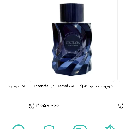
ادوپرفیوم مردانه ژک ساف Jacsaf مدل Essencia
ادوپرفیوم جاسم
3,058,000
3