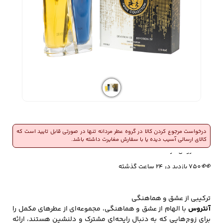
زیبایی و سلامت
شلوارک مردانه
ژاکت و پلیور مردانه
شلوار کتان مردانه
خانه و آشپزخانه
شلوار جین مردانه
شلوار پارچه ای
شلوار اسلش مردانه
مردانه
درخواست مرجوع کردن کالا در گروه عطر مردانه تنها در صورتی قابل تایید است که
کالای ارسالی آسیب دیده یا با سفارش مغایرت داشته باشد.
🔥
7 فروش در هفته گذشته
سویشرت و هودی
اکسسوری مردانه
پوشت مردانه
مردانه
👀
750 بازدید در ۲۴ ساعت گذشته
ترکیبی از عشق و هماهنگی
کیف مردانه
کیف پول و جاکارتی
کمربند مردانه
آنتروس
با الهام از عشق و هماهنگی، مجموعه‌ای از عطرهای مکمل را
مردانه
برای زوج‌هایی که به دنبال رایحه‌ای مشترک و دلنشین هستند، ارائه