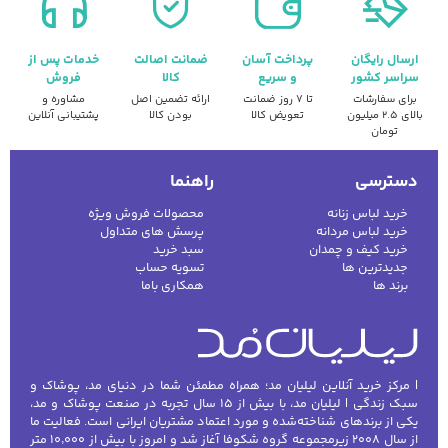
ارسال رایگان
پرداخت آسان
ضمانت اصالت
خدمات پس از
سراسر کشور
و سریع
کالا
فروش
برای سفارشات
تا ۷ روز ضمانت
ارائه تضمین اصل
مشاوره و
بالای ۲.۵ میلیون
تعویض کالا
بودن کالا
پشتیبانی آنلاین
تومان
دسترسی
راهنما
خرید لباس زنانه
محصولات فروش ویژه
خرید لباس مردانه
پرسش های متداول
خرید کیف و چمدان
سبد خرید
جدیدترین ها
تسویه حساب
برند ها
همکاری باما
| مرکز خرید آنلاین لیلیان مد؛ همراه مطمئن شما در دنیای مد، پوشاک و
سبک زندگی | لیلیان مد، با بیش از ۱۵ سال تجربه در صنعت پوشاک و مد،
یکی از برندهای شناخته‌شده و مورد اعتماد مشتریان ایرانی است. فعالیت ما
از سال ۲۰۰۸ زیرمجموعه گروه شکوفا آغاز شد و امروز با بیش از ۱۰٬۰۰۰ متر