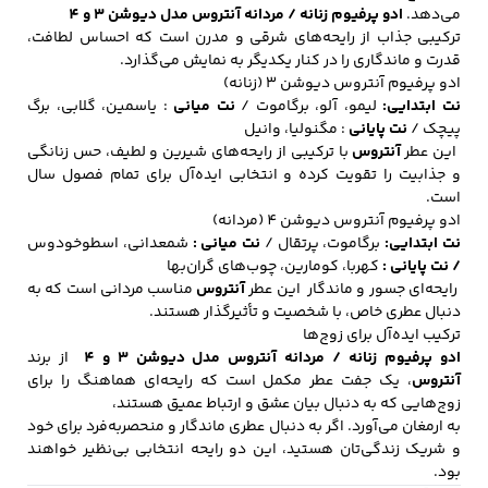
می‌دهد.
ادو پرفیوم زنانه / مردانه آنتروس مدل دیوشن 3 و 4
ترکیبی جذاب از رایحه‌های شرقی و مدرن است که احساس لطافت،
قدرت و ماندگاری را در کنار یکدیگر به نمایش می‌گذارد.
ادو پرفیوم آنتروس دیوشن 3 (زنانه)
کفش مردانه
شال و کلاه مردانه
چتر مردانه
نت ابتدایی:
لیمو، آلو، برگاموت /
نت میانی
: یاسمین، گلابی، برگ
پیچک /
نت پایانی
: مگنولیا، وانیل
این
عطر
آنتروس
با ترکیبی از رایحه‌های شیرین و لطیف، حس زنانگی
و جذابیت را تقویت کرده و انتخابی ایده‌آل برای تمام فصول سال
لباس زیر و راحتی
لباس زیر مردانه
لباس راحتی مردانه
است.
مردانه
ادو پرفیوم آنتروس دیوشن 4 (مردانه)
نت ابتدایی:
برگاموت، پرتقال /
نت میانی :
شمعدانی، اسطوخودوس
/ نت پایانی :
کهربا، کومارین، چوب‌های گران‌بها
رایحه‌ای جسور و ماندگار این
عطر
آنتروس
مناسب مردانی است که به
دنبال عطری خاص، با شخصیت و تأثیرگذار هستند.
ترکیب ایده‌آل برای زوج‌ها
ادو پرفیوم زنانه / مردانه آنتروس مدل دیوشن 3 و 4
از برند
آنتروس
، یک جفت عطر مکمل است که رایحه‌ای هماهنگ را برای
زوج‌هایی که به دنبال بیان عشق و ارتباط عمیق هستند،
به ارمغان می‌آورد. اگر به دنبال عطری ماندگار و منحصر‌به‌فرد برای خود
و شریک زندگی‌تان هستید، این دو رایحه انتخابی بی‌نظیر خواهند
بود.