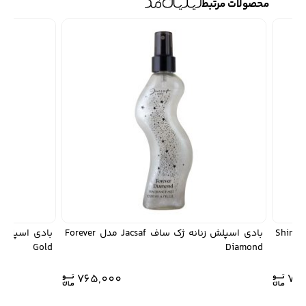
محصولات مرتبط
بادی اسپلش زنانه ژک ساف Jacsaf مدل Shine
بادی اسپلش زنانه ژک ساف Jacsaf مدل Forever
Gold
Diamond
765,000
76