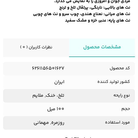
مردی جوان و امروزی را به نمایش می گذارد.
نت های بالایی: نارنگی، پرتقال تلخ و ترنج
نت های میانی: نعناع هندی، چوب سرو و نت های چوبی
نت های پایه: عنبر، خزه و مشک سفید
کفش مردانه
شال و کلاه مردانه
چتر مردانه
مشخصات محصول
نظرات کاربران ( 0 )
لباس زیر و راحتی
لباس زیر مردانه
لباس راحتی مردانه
مردانه
6261156501627
کد محصول
ایران
کشور تولید کننده
تلخ، خنک, ملایم
نوع رایحه
100 میل
حجم
روزمره, مهمانی
مورد استفاده