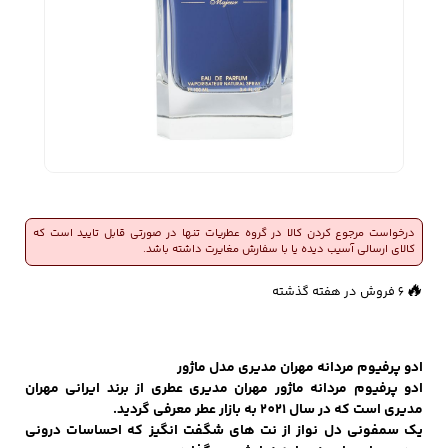
زیبایی و سلامت
شلوارک مردانه
ژاکت و پلیور مردانه
شلوار کتان مردانه
خانه و آشپزخانه
شلوار جین مردانه
شلوار پارچه ای
شلوار اسلش مردانه
مردانه
درخواست مرجوع کردن کالا در گروه عطریات تنها در صورتی قابل تایید است که
کالای ارسالی آسیب دیده یا با سفارش مغایرت داشته باشد.
🔥
6 فروش در هفته گذشته
سویشرت و هودی
اکسسوری مردانه
پوشت مردانه
مردانه
👀
678 بازدید در ۲۴ ساعت گذشته
ادو پرفیوم مردانه مهران مدیری مدل ماژور
ادو پرفیوم مردانه ماژور مهران مدیری عطری از برند ایرانی مهران
مدیری است که در سال 2021 به بازار عطر معرفی گردید.
کیف مردانه
کیف پول و جاکارتی
کمربند مردانه
مردانه
یک سمفونی دل نواز از نت های شگفت انگیز که احساسات درونی