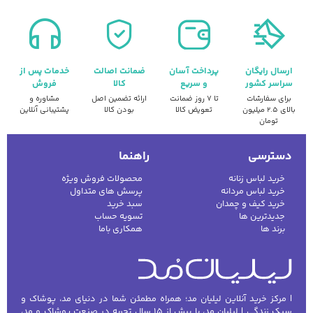
ارسال رایگان
پرداخت آسان
ضمانت اصالت
خدمات پس از
سراسر کشور
و سریع
کالا
فروش
برای سفارشات
تا ۷ روز ضمانت
ارائه تضمین اصل
مشاوره و
بالای ۲.۵ میلیون
تعویض کالا
بودن کالا
پشتیبانی آنلاین
تومان
دسترسی
راهنما
خرید لباس زنانه
محصولات فروش ویژه
خرید لباس مردانه
پرسش های متداول
خرید کیف و چمدان
سبد خرید
جدیدترین ها
تسویه حساب
برند ها
همکاری باما
| مرکز خرید آنلاین لیلیان مد؛ همراه مطمئن شما در دنیای مد، پوشاک و
سبک زندگی | لیلیان مد، با بیش از ۱۵ سال تجربه در صنعت پوشاک و مد،