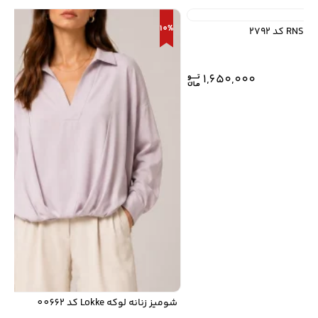
10%
1,650,000
شومیز زنانه لوکه Lokke کد 00662