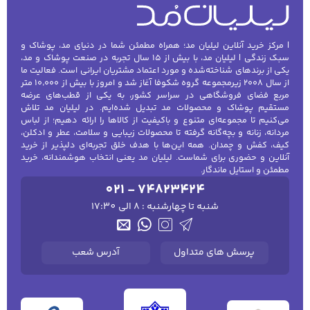
| مرکز خرید آنلاین لیلیان مد؛ همراه مطمئن شما در دنیای مد، پوشاک و
سبک زندگی | لیلیان مد، با بیش از ۱۵ سال تجربه در صنعت پوشاک و مد،
یکی از برندهای شناخته‌شده و مورد اعتماد مشتریان ایرانی است. فعالیت ما
از سال ۲۰۰۸ زیرمجموعه گروه شکوفا آغاز شد و امروز با بیش از ۱۰٬۰۰۰ متر
مربع فضای فروشگاهی در سراسر کشور، به یکی از قطب‌های عرضه
مستقیم پوشاک و محصولات مد تبدیل شده‌ایم. در لیلیان مد تلاش
می‌کنیم تا مجموعه‌ای متنوع و باکیفیت از کالاها را ارائه دهیم؛ از لباس
مردانه، زنانه و بچه‌گانه گرفته تا محصولات زیبایی و سلامت، عطر و ادکلن،
کیف، کفش و چمدان. همه این‌ها با هدف خلق تجربه‌ای دلپذیر از خرید
آنلاین و حضوری برای شماست. لیلیان مد یعنی انتخاب هوشمندانه، خرید
مطمئن و استایل ماندگار.
021 - 74823424
شنبه تا چهارشنبه : 8 الی 17:30
پرسش های متداول
آدرس شعب