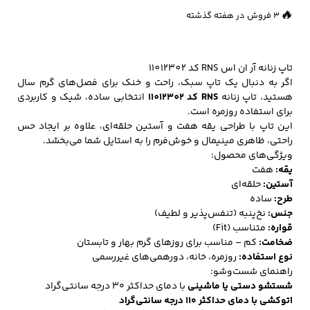
🔥
3 فروش در هفته گذشته
کفش مردانه
شال و کلاه مردانه
چتر مردانه
تاپ زنانه آر ان اس RNS کد 11012302
اگر به دنبال یک تاپ سبک، راحت و خنک برای فصل‌های گرم سال
هستید، تاپ زنانه
RNS کد 11012302
انتخابی ساده، شیک و کاربردی
برای استفاده روزمره است.
لباس زیر و راحتی
لباس زیر مردانه
لباس راحتی مردانه
این تاپ با طراحی یقه هفت و آستین حلقه‌ای، علاوه بر ایجاد حس
مردانه
راحتی، ظاهری مینیمال و خوش‌فرم را به استایل شما می‌بخشد.
ویژگی‌های محصول:
یقه:
هفت
آستین:
حلقه‌ای
طرح:
ساده
جنس:
نخ‌پنبه (تنفس‌پذیر و لطیف)
قواره:
متناسب (Fit)
ضخامت:
کم – مناسب برای روزهای گرم بهار و تابستان
نوع استفاده:
روزمره، خانه، دورهمی‌های غیررسمی
راهنمای شست‌وشو:
شستشو دستی یا ماشینی
با دمای حداکثر ۳۰ درجه سانتی‌گراد
اتوکشی با دمای حداکثر ۱۱۰ درجه سانتی‌گراد