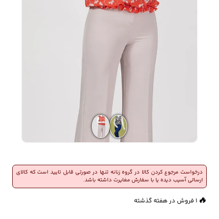
زیبایی و سلامت
شلوارک مردانه
ژاکت و پلیور مردانه
شلوار کتان مردانه
خانه و آشپزخانه
شلوار جین مردانه
شلوار پارچه ای
شلوار اسلش مردانه
مردانه
سویشرت و هودی
اکسسوری مردانه
پوشت مردانه
مردانه
درخواست مرجوع کردن کالا در گروه زنانه تنها در صورتی قابل تایید است که کالای
ارسالی آسیب دیده یا با سفارش مغایرت داشته باشد.
👀
182 بازدید در ۲۴ ساعت گذشته
🔥
کیف مردانه
کیف پول و جاکارتی
کمربند مردانه
1 فروش در هفته گذشته
مردانه