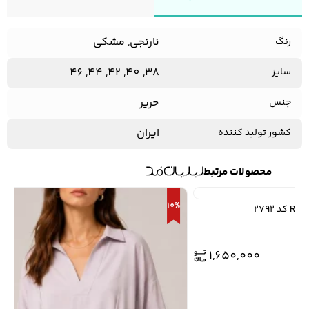
نارنجی, مشکی
رنگ
38, 40, 42, 44, 46
سایز
حریر
جنس
ایران
کشور تولید کننده
محصولات مرتبط
10%
1,650,000