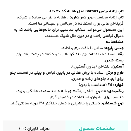
تاپ زنانه برنس Bornos مدل هلاله کد 02656
تاپ زنانه مجلسی حریر کمر کش‌دار هلاله با طراحی ساده و شیک،
کفش مردانه
شال و کلاه مردانه
چتر مردانه
گزینه‌ای عالی برای استفاده در مجالس و مهمانی‌ها است.
این محصول می‌تواند انتخاب مناسبی برای خانم‌هایی باشد که به
دنبال لباسی راحت و در عین حال شیک هستند.
مشخصات:
جنس پارچه
:
ساتن با بافت نرم و لطیف.
لباس زیر و راحتی
لباس زیر مردانه
لباس راحتی مردانه
یقه
:
ایستاده با تکه‌دوزی بند کراواتی، دو دکمه در پشت یقه برای
مردانه
بسته شدن.
آستین
:
حلقه‌ای (بدون آستین).
طرح و برش
:
ساده با برش هلالی در پایین لباس و پیلی در قسمت جلو
برای ایجاد جلوه‌ای زنانه و مدرن.
قواره
:
Fit (متناسب با بدن).
رنگ‌بندی
:
متنوع، شامل رنگ‌های پایه مانند سفید، مشکی و زرد.
مناسب برای
:
بانوان، استفاده در فصول گرم.
نوع شستشو
:
دستی یا ماشینی با دمای حداکثر ۳۰ درجه سانتی‌گراد.
مشخصات محصول
نظرات کاربران ( 0 )