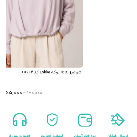
شومیز زنانه لوکه Lokke کد 00662
2,655,000
2,950,000
ارسال رایگان
پرداخت آسان
ضمانت اصالت
خدمات پس از