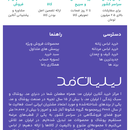
سراسر کشور
و سریع
کالا
فروش
برای سفارشات
تا ۷ روز ضمانت
ارائه تضمین اصل
مشاوره و
بالای ۲.۵ میلیون
تعویض کالا
بودن کالا
پشتیبانی آنلاین
تومان
دسترسی
راهنما
خرید لباس زنانه
محصولات فروش ویژه
خرید لباس مردانه
پرسش های متداول
خرید کیف و چمدان
سبد خرید
جدیدترین ها
تسویه حساب
برند ها
همکاری باما
| مرکز خرید آنلاین لیلیان مد؛ همراه مطمئن شما در دنیای مد، پوشاک و
سبک زندگی | لیلیان مد، با بیش از ۱۵ سال تجربه در صنعت پوشاک و مد،
یکی از برندهای شناخته‌شده و مورد اعتماد مشتریان ایرانی است. فعالیت ما
از سال ۲۰۰۸ زیرمجموعه گروه شکوفا آغاز شد و امروز با بیش از ۱۰٬۰۰۰ متر
مربع فضای فروشگاهی در سراسر کشور، به یکی از قطب‌های عرضه
مستقیم پوشاک و محصولات مد تبدیل شده‌ایم. در لیلیان مد تلاش
می‌کنیم تا مجموعه‌ای متنوع و باکیفیت از کالاها را ارائه دهیم؛ از لباس