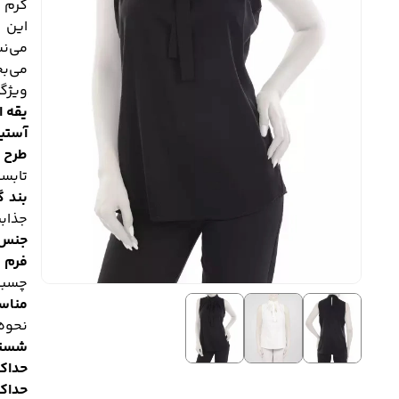
گرم 
این 
می‌نش
می‌ب
ویژگی
یقه ا
آستین
طرح 
تابست
بند گ
جذابی
جنس پ
فرم Fit (متناسب
چسبن
مناس
نحوه
شستش
حداکثر د
حداکثر دم