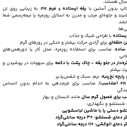
سال هستند.
تاپ بدون آستین با
یقه ایستاده
و
فرم Fit
، به زیبایی روی تن
یند و جلوه‌ای مرتب و مدرن به استایل روزمره یا نیمه‌رسمی شما
خشد.
‌ها:
یستاده
با طراحی شیک و جذاب
 حلقه‌ای
برای آزادی حرکت بیشتر و خنکی در روزهای گرم
ساده
، مناسب برای استفاده روزمره، محل کار یا دورهمی‌های
انی
ره‌دار در جلو یقه
+
چاک پشت با دکمه
برای سهولت در پوشیدن و
ت بیشتر
ارچه نخ‌پنبه
: نرم، سبک و تنفس‌پذیر
)
: مناسب برای فرم‌دهی به اندام بدون احساس
دگی
ب برای فصول گرم سال
مانند تابستان و بهار
 شستشو و نگهداری:
و دستی یا با ماشین لباسشویی
مای شستشو: ۳۰ درجه سانتی‌گراد
ای اتوکشی: ۱۱۰ درجه سانتی‌گراد