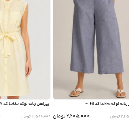
 Lokke کد 00611
پیراهن زنانه لوکه Lokke کد 00607
2,205,000
تومان
000
2
تومان
3,500,000
تومان