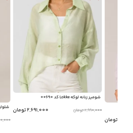
شومیز زنانه لوکه Lokke کد 00690
شلوار زنانه لوکه
2,691,000
تومان
2,990,000
تومان
2,6
تومان
,450,000