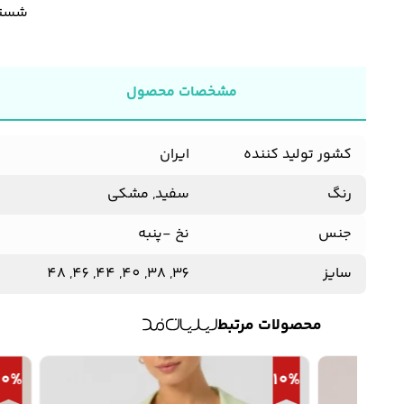
شستش
مشخصات محصول
کشور تولید کننده
ایران
رنگ
سفید, مشکی
جنس
نخ -پنبه
سایز
36, 38, 40, 44, 46, 48
محصولات مرتبط
10%
10%