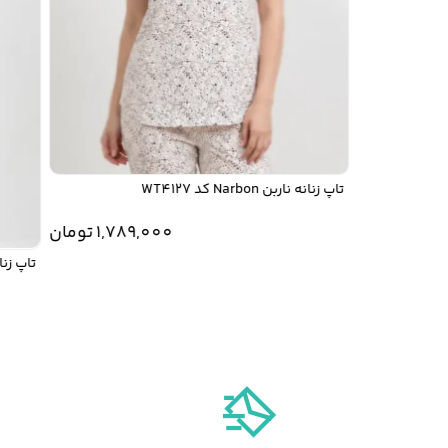
تاپ زنانه ناربن Narbon کد WT4127
1,789,000
تومان
تاپ زنانه ناربن rbon