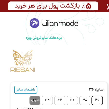
برندها
تک سایز
فروش ویژه
سایز
: 36
راهنمای سایز
46
44
42
40
38
36