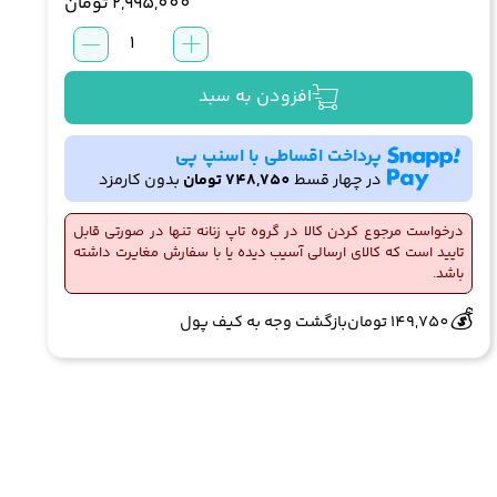
2,995,000
تومان
تاپ
زنانه
ریسانی
افزودن به سبد
Rissani
کد
پرداخت اقساطی با اسنپ پی
99434
در چهار قسط
748,750
تومان
بدون کارمزد
عدد
درخواست مرجوع کردن کالا در گروه تاپ زنانه تنها در صورتی قابل
تایید است که کالای ارسالی آسیب دیده یا با سفارش مغایرت داشته
باشد.
🔥
👀
3 فروش در هفته گذشته
319 بازدید در ۲۴ ساعت گذشته
💰
149,750
تومان
بازگشت وجه به کیف پول