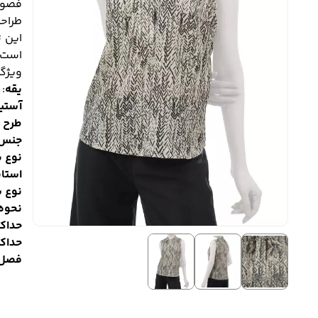
فصول
این ت
است.
ویژگ
یقه
: 
آستی
طرح پ
جنس
نوع 
استا
نوع 
نحوه
حداک
حداک
فصل 