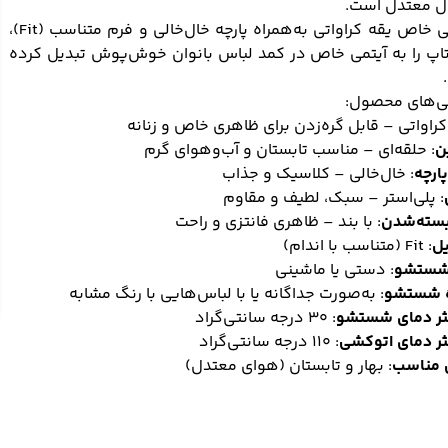
 معتدل است.
طراحی خاص یقه کراواتی به‌همراه پارچه خال‌خالی و فرم متناسب (Fit)،
اپ را به آیتمی خاص در کمد لباس بانوان خوش‌پوش تبدیل کرده
ی‌های محصول:
کراواتی – قابل گره‌زدن برای ظاهری خاص و زنانه
ن
: حلقه‌ای – مناسب تابستان و آب‌و‌هوای گرم
ارچه
: خال‌خالی – کلاسیک و جذاب
: پلی‌استر – سبک، لطیف و مقاوم
بسته‌شدن
: با بند – ظاهری فانتزی و راحت
یل
: Fit (متناسب با اندام)
شستشو
: دستی یا ماشینی
 شستشو
: به‌صورت جداگانه یا با لباس‌هایی با رنگ مشابه
ثر دمای شستشو
: ۳۰ درجه سانتی‌گراد
ثر دمای اتوکشی
: ۱۱۰ درجه سانتی‌گراد
مناسب
: بهار و تابستان (هوای معتدل)