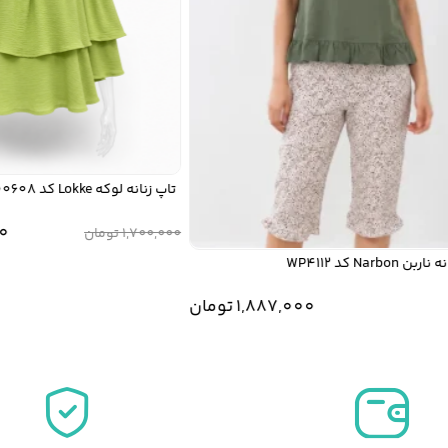
تاپ زنانه لوکه Lokke کد 00608
000
1,700,000
تومان
Na کد WP4112
1,887,000
تومان