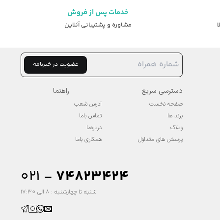
خدمات پس از فروش
ا
مشاوره و پشتیبانی آنلاین
عضویت در خبرنامه
دسترسی سریع
راهنما
صفحه نخست
آدرس شعب
برند ها
تماس باما
وبلاگ
درباره‌ما
پرسش های متداول
همکاری باما
۰۲۱ -
74823424
شنبه تا چهارشنبه : 8 الی 17:30