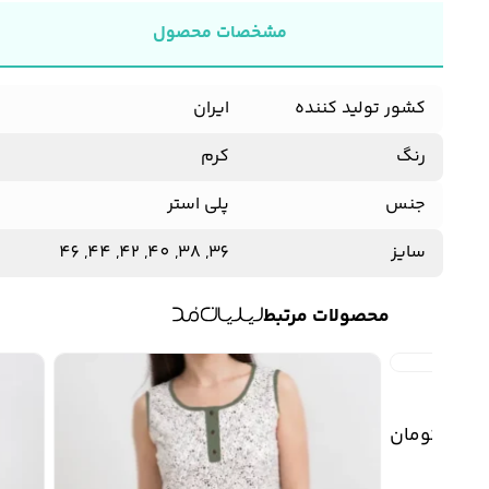
مشخصات محصول
کشور تولید کننده
ایران
رنگ
کرم
جنس
پلی استر
سایز
36, 38, 40, 42, 44, 46
محصولات مرتبط
2,
تومان