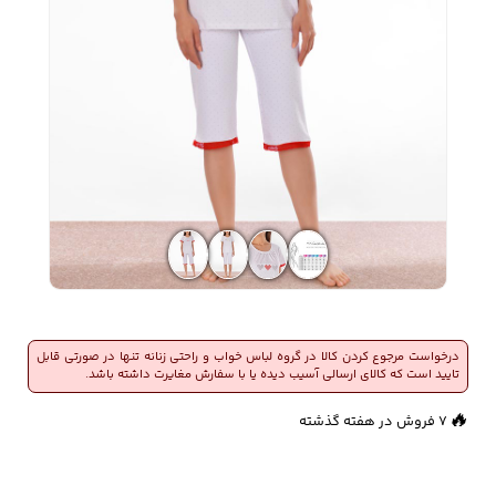
زیبایی و سلامت
شلوارک مردانه
ژاکت و پلیور مردانه
شلوار کتان مردانه
خانه و آشپزخانه
شلوار جین مردانه
شلوار پارچه ای
شلوار اسلش مردانه
مردانه
سویشرت و هودی
اکسسوری مردانه
پوشت مردانه
مردانه
درخواست مرجوع کردن کالا در گروه لباس خواب و راحتی زنانه تنها در صورتی قابل
تایید است که کالای ارسالی آسیب دیده یا با سفارش مغایرت داشته باشد.
👀
768 بازدید در ۲۴ ساعت گذشته
🔥
7 فروش در هفته گذشته
کیف مردانه
کیف پول و جاکارتی
کمربند مردانه
مردانه