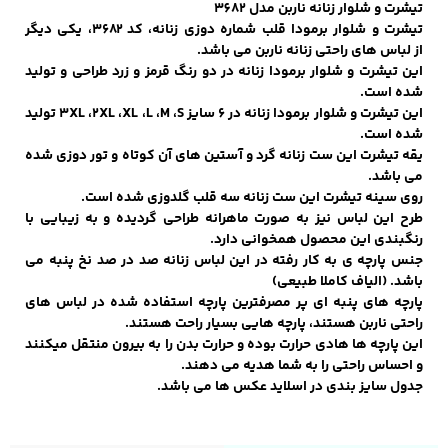
تیشرت و شلوار زنانه ناربن مدل 3682
تیشرت و شلوار برمودا قلب شماره دوزی زنانه، کد ۳۶۸۲، یکی دیگر
از لباس های راحتی زنانه ناربن می باشد.
این تیشرت و شلوار برمودا زنانه در دو رنگ قرمز و زرد طراحی و تولید
کفش مردانه
شال و کلاه مردانه
چتر مردانه
شده است.
این تیشرت و شلوار برمودا زنانه در ۶ سایز ۳XL ،۲XL ،XL ،L ،M ،S تولید
شده است.
یقه تیشرت این ست زنانه گرد و آستین های آن کوتاه و تور دوزی شده
لباس زیر و راحتی
لباس زیر مردانه
لباس راحتی مردانه
می باشد.
مردانه
روی سینه تیشرت این ست زنانه سه قلب گلدوزی شده است.
طرح این لباس نیز به صورت ماهرانه طراحی گردیده و به زیبایی با
رنگبندی این محصول همخوانی دارد.
جنس پارچه ی به کار رفته در این لباس زنانه صد در صد نخ پنبه می
باشد. (الیاف کاملا طبیعی)
پارچه های پنبه ای پر مصرفترین پارچه استفاده شده در لباس های
راحتی ناربن هستند، پارچه هایی بسیار راحت هستند.
این پارچه ها هادی حرارت بوده و حرارت بدن را به بیرون منتقل میکنند
و احساس راحتی را به شما هدیه می دهند.
جدول سایز بندی در اسلاید عکس ها می باشد.