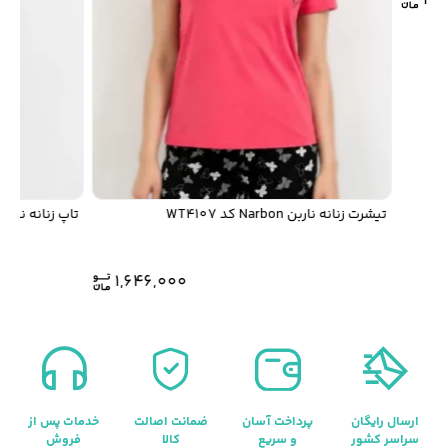
تیشرت زنانه ناربن Narbon کد WT4107
تاپ زنانه ناربن Narbon کد WT4102
1,646,000
ارسال رایگان
پرداخت آسان
ضمانت اصالت
خدمات پس از
سراسر کشور
و سریع
کالا
فروش