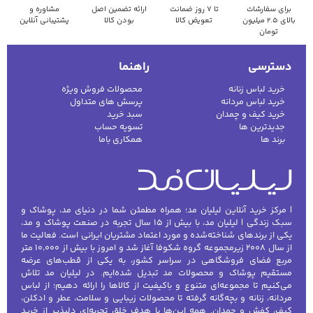
برای سفارشات
تا ۷ روز ضمانت
ارائه تضمین اصل
مشاوره و
بالای ۲.۵ میلیون
تعویض کالا
بودن کالا
پشتیبانی آنلاین
تومان
دسترسی
راهنما
خرید لباس زنانه
محصولات فروش ویژه
خرید لباس مردانه
پرسش های متداول
خرید کیف و چمدان
سبد خرید
جدیدترین ها
تسویه حساب
برند ها
همکاری باما
| مرکز خرید آنلاین لیلیان مد؛ همراه مطمئن شما در دنیای مد، پوشاک و
سبک زندگی | لیلیان مد، با بیش از ۱۵ سال تجربه در صنعت پوشاک و مد،
یکی از برندهای شناخته‌شده و مورد اعتماد مشتریان ایرانی است. فعالیت ما
از سال ۲۰۰۸ زیرمجموعه گروه شکوفا آغاز شد و امروز با بیش از ۱۰٬۰۰۰ متر
مربع فضای فروشگاهی در سراسر کشور، به یکی از قطب‌های عرضه
مستقیم پوشاک و محصولات مد تبدیل شده‌ایم. در لیلیان مد تلاش
می‌کنیم تا مجموعه‌ای متنوع و باکیفیت از کالاها را ارائه دهیم؛ از لباس
مردانه، زنانه و بچه‌گانه گرفته تا محصولات زیبایی و سلامت، عطر و ادکلن،
کیف، کفش و چمدان. همه این‌ها با هدف خلق تجربه‌ای دلپذیر از خرید