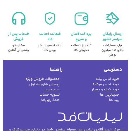
ارسال رایگان
پرداخت آسان
ضمانت اصالت
خدمات پس از
سراسر کشور
و سریع
کالا
فروش
برای سفارشات
تا ۷ روز ضمانت
ارائه تضمین اصل
مشاوره و
بالای ۲.۵ میلیون
تعویض کالا
بودن کالا
پشتیبانی آنلاین
تومان
دسترسی
راهنما
خرید لباس زنانه
محصولات فروش ویژه
خرید لباس مردانه
پرسش های متداول
خرید کیف و چمدان
سبد خرید
جدیدترین ها
تسویه حساب
برند ها
همکاری باما
| مرکز خرید آنلاین لیلیان مد؛ همراه مطمئن شما در دنیای مد، پوشاک و