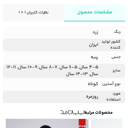
مشخصات محصول
نظرات کاربران ( 0 )
کفش مردانه
شال و کلاه مردانه
چتر مردانه
زرد
رنگ
کشور تولید
ایران
کننده
لباس زیر و راحتی
لباس زیر مردانه
لباس راحتی مردانه
مردانه
پنبه
جنس
4-5 سال, 5-6 سال, 7-8 سال, 9-10 سال, 11-12
سایز
سال, 13-14 سال
کوتاه
نوع آستین
مورد
روزمره
استفاده
محصولات مرتبط
30%