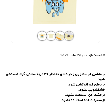
زیبایی و سلامت
شلوارک مردانه
ژاکت و پلیور مردانه
شلوار کتان مردانه
خانه و آشپزخانه
شلوار جین مردانه
شلوار پارچه ای
شلوار اسلش مردانه
🔥
5 فروش در هفته گذشته
مردانه
👀
558 بازدید در ۲۴ ساعت گذشته
سویشرت و هودی
اکسسوری مردانه
پوشت مردانه
با ماشین لباسشویی و در دمای حداکثر ۳۰ درجه سانتی گراد شستشو
مردانه
شود.
با دمای کم اتوکشی شود.
خشکشویی نشود.
از خشک کن استفاده نشود.
از سفید کننده استفاده نشود.
کیف مردانه
کیف پول و جاکارتی
کمربند مردانه
مردانه