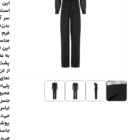
این س
است.
سر آ
بدن‌
فرم ر
مناس
این ل
به عن
پشت 
از تن
نمای
پلی‌
محبوب
جنس 
لباس 
می‌د
پوشی
می‌د