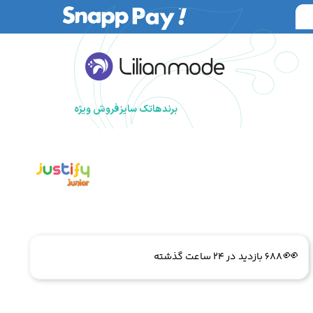
برندها
تک سایز
فروش ویژه
🔥
6 فروش در هفته گذشته
👀
688 بازدید در ۲۴ ساعت گذشته