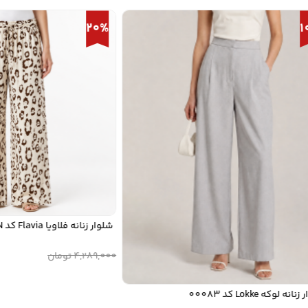
20%
شلوار زنانه فلاویا Flavia کد W1314916PN
00
4,289,000
تومان
که Lokke کد 00083