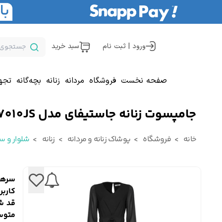
ورود | ثبت نام
سبد خرید
صفحه نخست
فروشگاه
مردانه
زنانه
بچه‌گانه
تجه
جامپسوت زنانه جاستیفای مدل W0447010JS
خانه
فروشگاه
پوشاک زنانه و مردانه
زنانه
شلوار و س
سرهم
کاربر
متوس