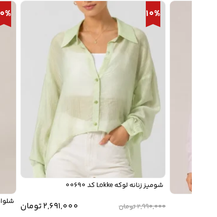
10%
10%
شومیز زنانه لوکه Lokke کد 00690
شلوار زنانه لوکه
2,691,000
تومان
2,990,000
تومان