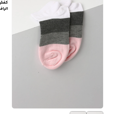
کفش 
الیاف ب