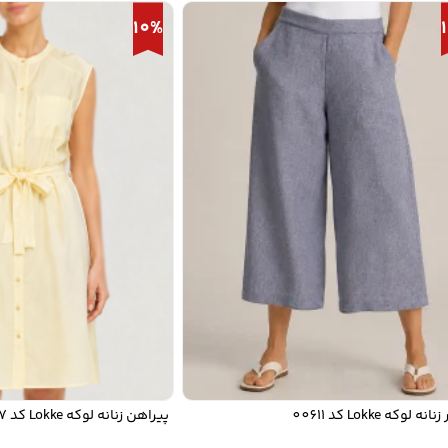
10%
 Lokke کد 00611
پیراهن زنانه لوکه Lokke کد 00607