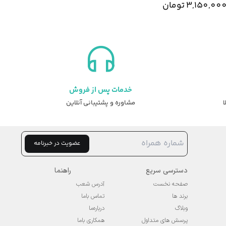
3,150,
تومان
خدمات پس از فروش
ا
مشاوره و پشتیبانی آنلاین
عضویت در خبرنامه
دسترسی سریع
راهنما
صفحه نخست
آدرس شعب
برند ها
تماس باما
وبلاگ
درباره‌ما
پرسش های متداول
همکاری باما