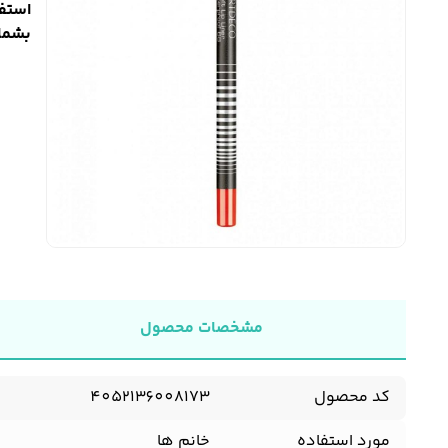
استفا
بشمار 
مشخصات محصول
کد محصول
4052136008173
مورد استفاده
خانم ها