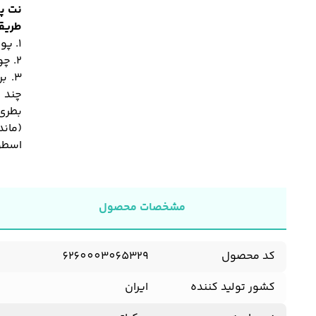
نت پا
طریق
۱. پوشش پلاستیکی محافظ روی بطری را با دقت جدا کنید.
۲. چوب‌های مخصوص پخش بو را داخل بطری قرار دهید.
۳. 
چند ر
بطری 
اسطوخود
مشخصات محصول
کد محصول
6260003065329
کشور تولید کننده
ایران