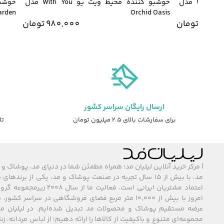
خوشبو کننده محیط ویت یو With You مدل
خوشبو کننده محیط ویت یو With You مدل
 Garden
Orchid Oasis
980
تومان
980,000
تومان
ارسال رایگان سراسر کشور
برای سفارشات بالای ۲.۵ میلیون تومان
تا ۷ روز ضمانت ت
| مرکز خرید آنلاین لیلیان مد؛ همراه مطمئن شما در دنیای مد، پوشاک و 
مد، با بیش از ۱۵ سال تجربه در صنعت پوشاک و مد، یکی از برند
اعتماد مشتریان ایرانی است. فعالیت ما
امروز با بیش از ۱۰٬۰۰۰ متر مربع فضای فروشگاهی در سراسر 
عرضه مستقیم پوشاک و محصولات مد تبدیل شده‌ایم. در لیلیان مد
مجموعه‌ای متنوع و باکیفیت از کالاها را ارائه دهیم؛ از لباس مردانه، زنا