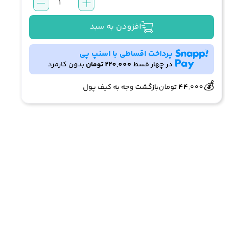
خوشبو
کننده
هوا
افزودن به سبد
نوئوو
Nuevo
پرداخت اقساطی با اسنپ پی
با
در چهار قسط
220,000
تومان
بدون کارمزد
🔥
👀
6 فروش در هفته گذشته
613 بازدید در ۲۴ ساعت گذشته
رایحه
مرکبات
💰
44,000
تومان
بازگشت وجه به کیف پول
و
اسطوخودوس
عدد