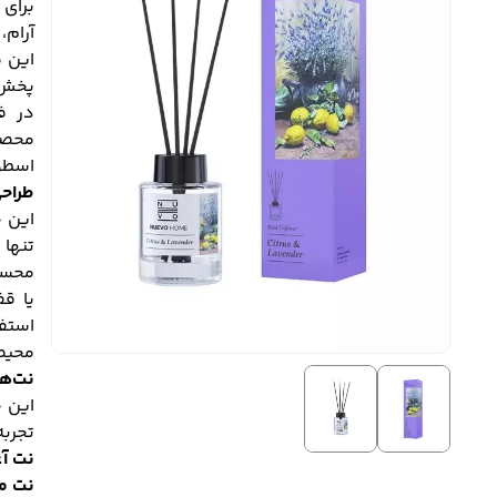
برای 
آرام،
این 
در ف
محصو
اسطو
طراح
تنها
محسوب
یا ق
استفا
محیط‌
نت‌ه
تجربه
نت آغ
نت می