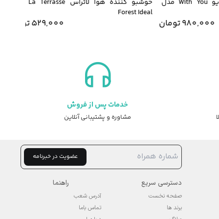
خوشبو کننده محیط ویت یو With You مدل
خوشبو کننده هوا لاتراس La Terrasse مدل
asy
Forest Ideal
980,00
تومان
529,000
تومان
خدمات پس از فروش
ا
مشاوره و پشتیبانی آنلاین
عضویت در خبرنامه
دسترسی سریع
راهنما
صفحه نخست
آدرس شعب
برند ها
تماس باما