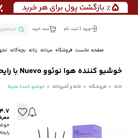
ورود | ثبت نام
سبد خرید
صفحه نخست
فروشگاه
مردانه
زنانه
بچه‌گانه
تجه
خوشبو کننده هوا نوئوو Nuevo با رایحه مرکبات و اسطوخودوس
خانه
فروشگاه
خانه و آشپزخانه
خوشبو کننده محیط
4.7
معرف
خوشب
رایح