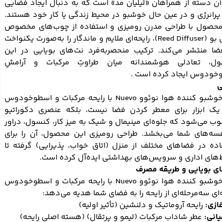
آن دسته از همراهان «لیلیان مد» است که به دنبال ایجاد فضایی
 پرانرژی و در عین حال خوشبو در محیط زندگی یا کار خود هستند.
محصول با طراحی مدرن رومیزی و استفاده از چوب‌های مخصوص
پخش بو (Reed Diffuser)، رایحه‌ای ملایم و ماندگار را به‌صورت یکنواخت
ضا منتشر می‌کند. ترکیب منحصربه‌فرد نت‌های بویایی در این
ل، تعادلی هوشمندانه میان طراوتِ مرکبات و آرامشِ
خودوس ایجاد کرده است .
ی
این خوشبو کننده هوا نوئوو Nuevo با رایحه مرکبات و اسطوخودوس
 یک ابزار برای معطر کردن فضا نیست، بلکه عنصری دکوراتیو
 می‌شود که جلوه‌ای مینیمال و شیک به میز کار، کنسول، دراور
فسه‌های شما می‌بخشد. طراحی رومیزی این محصول، آن را برای
ده در فضاهای مختلف از منزل (اتاق خواب، پذیرایی) گرفته تا
های اداری و سرویس‌های بهداشتی ایده‌آل کرده است.
ای بویایی و طریقه مصرف
این خوشبو کننده هوا نوئوو Nuevo با رایحه مرکبات و اسطوخودوس
‌ای سه‌مرحله‌ای از رایحه را به فضای شما هدیه می‌دهد:
ازی:
رایحه آروماتیک و دلنشین (تأثیر اولیه)
انی:
عطر شاداب مرکبات (لیمو و پرتقال) (هسته اصلی رایحه)