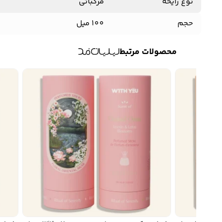
نوع رایحه
مرکباتی
حجم
100 میل
محصولات مرتبط