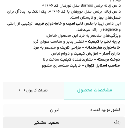
( 1 )
5
دامن زنانه برنس Bornos مدل نورهان کد 02606
دامن زنانه برنس مدل نورهان با کد 02606، یک انتخاب ایده‌آل برای
فصل‌های بهار و تابستان است.
کفش مردانه
شال و کلاه مردانه
چتر مردانه
این دامن زیبا با
جنس نخی لطیف
و
خامه‌دوزی ظریف
، ترکیبی از راحتی
و elegance را ارائه می‌دهد.
ویژگی‌های منحصر به فرد این محصول شامل:
پارچه نخی با کیفیت
- تنفس‌پذیر و مناسب هوای گرم
خامه‌دوزی هنرمندانه
- طراحی ظریف و منحصر به فرد
لباس زیر و راحتی
لباس زیر مردانه
لباس راحتی مردانه
دارای آستر
- افزایش کیفیت و دوام لباس
مردانه
دوخت برجسته
- نشان‌دهنده کیفیت ساخت بالا
مناسب استایل کژوال
- قابلیت ست‌سازی متنوع
مشخصات محصول
نظرات کاربران ( 1 )
ایران
کشور تولید کننده
سفید, مشکی
رنگ