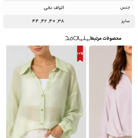
الیاف نخی
جنس
38, 40, 42, 44
سایز
محصولات مرتبط
10%