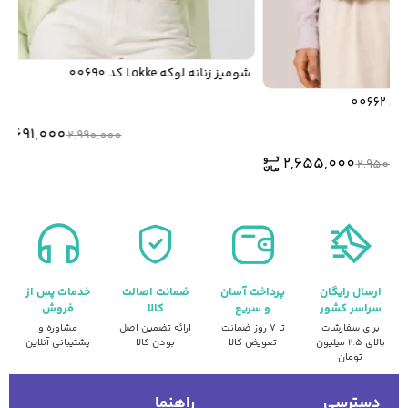
شومیز زنانه لوکه Lokke کد 00690
2,691,000
2,990,000
2,655,000
2,950,
ارسال رایگان
پرداخت آسان
ضمانت اصالت
خدمات پس از
سراسر کشور
و سریع
کالا
فروش
برای سفارشات
تا ۷ روز ضمانت
ارائه تضمین اصل
مشاوره و
بالای ۲.۵ میلیون
تعویض کالا
بودن کالا
پشتیبانی آنلاین
تومان
دسترسی
راهنما