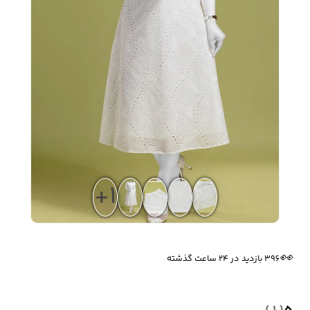
زیبایی و سلامت
شلوارک مردانه
ژاکت و پلیور مردانه
شلوار کتان مردانه
خانه و آشپزخانه
شلوار جین مردانه
شلوار پارچه ای
شلوار اسلش مردانه
مردانه
+1
سویشرت و هودی
اکسسوری مردانه
پوشت مردانه
مردانه
🔥
3 فروش در هفته گذشته
👀
396 بازدید در ۲۴ ساعت گذشته
کیف مردانه
کیف پول و جاکارتی
کمربند مردانه
مردانه