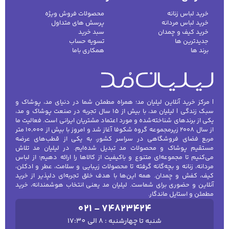
خرید لباس زنانه
محصولات فروش ویژه
خرید لباس مردانه
پرسش های متداول
خرید کیف و چمدان
سبد خرید
جدیدترین ها
تسویه حساب
برند ها
همکاری باما
| مرکز خرید آنلاین لیلیان مد؛ همراه مطمئن شما در دنیای مد، پوشاک و
سبک زندگی | لیلیان مد، با بیش از ۱۵ سال تجربه در صنعت پوشاک و مد،
یکی از برندهای شناخته‌شده و مورد اعتماد مشتریان ایرانی است. فعالیت ما
از سال ۲۰۰۸ زیرمجموعه گروه شکوفا آغاز شد و امروز با بیش از ۱۰٬۰۰۰ متر
مربع فضای فروشگاهی در سراسر کشور، به یکی از قطب‌های عرضه
مستقیم پوشاک و محصولات مد تبدیل شده‌ایم. در لیلیان مد تلاش
می‌کنیم تا مجموعه‌ای متنوع و باکیفیت از کالاها را ارائه دهیم؛ از لباس
مردانه، زنانه و بچه‌گانه گرفته تا محصولات زیبایی و سلامت، عطر و ادکلن،
کیف، کفش و چمدان. همه این‌ها با هدف خلق تجربه‌ای دلپذیر از خرید
آنلاین و حضوری برای شماست. لیلیان مد یعنی انتخاب هوشمندانه، خرید
مطمئن و استایل ماندگار.
021 - 74823424
شنبه تا چهارشنبه : 8 الی 17:30