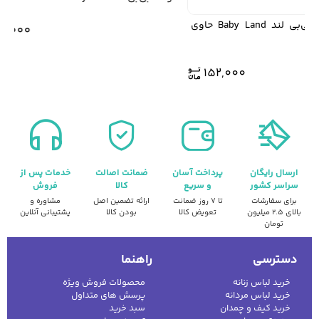
شامپو بدن کودک بی‌بی‌ لند Baby Land حاوی
579,000
152,000
ارسال رایگان
پرداخت آسان
ضمانت اصالت
خدمات پس از
سراسر کشور
و سریع
کالا
فروش
برای سفارشات
تا ۷ روز ضمانت
ارائه تضمین اصل
مشاوره و
بالای ۲.۵ میلیون
تعویض کالا
بودن کالا
پشتیبانی آنلاین
تومان
دسترسی
راهنما
خرید لباس زنانه
محصولات فروش ویژه
خرید لباس مردانه
پرسش های متداول
خرید کیف و چمدان
سبد خرید