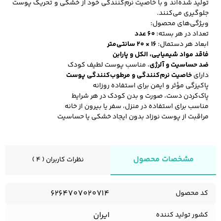
تولید شده‌اند و با خاصیت نرم‌کنندگی خود از خشکی و تحریک پوست
جلوگیری می‌کنند.
ویژگی‌های محصول:
تعداد در هر بسته:
60 عدد
کفش مردانه
شال و کلاه مردانه
چتر مردانه
ابعاد هر دستمال:
16 × 20 سانتی‌متر
فاقد مواد شیمیایی، الکل و پارابن
ضد حساسیت و آلرژی
، مناسب پوست لطیف کودک
دارای
خاصیت نرم‌کنندگی و مرطوب‌کنندگی پوست
لباس زیر و راحتی
لباس زیر مردانه
لباس راحتی مردانه
پاکیزگی مؤثر و ایمن برای استفاده روزانه
مردانه
پاک‌کردن دست، صورت و بدن کودک در هر شرایط
مناسب برای استفاده در منزل، سفر یا بیرون از خانه
مراقبت از پوست نوزاد بدون ایجاد خشکی یا حساسیت
مشخصات محصول
نظرات کاربران ( 4 )
6264707020714
کد محصول
ایران
کشور تولید کننده