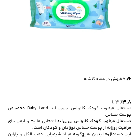
زیبایی و سلامت
شلوارک مردانه
ژاکت و پلیور مردانه
شلوار کتان مردانه
خانه و آشپزخانه
شلوار جین مردانه
شلوار پارچه ای
شلوار اسلش مردانه
مردانه
👀
797 بازدید در ۲۴ ساعت گذشته
🔥
7 فروش در هفته گذشته
سویشرت و هودی
اکسسوری مردانه
پوشت مردانه
مردانه
( 4 )
3.8
دستمال مرطوب کودک کانواس بی‌بی‌ لند Baby Land مخصوص
پوست حساس
دستمال مرطوب کودک کانواس بی‌بی‌لند
انتخابی ملایم و ایمن برای
کیف مردانه
کیف پول و جاکارتی
کمربند مردانه
مراقبت روزانه از پوست حساس نوزادان و کودکان است.
مردانه
این دستمال‌ها بدون هیچ‌گونه مواد شیمیایی مضر، الکل و پارابن