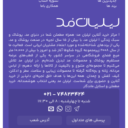
جدیدترین ها
تسویه حساب
برند ها
همکاری باما
| مرکز خرید آنلاین لیلیان مد؛ همراه مطمئن شما در دنیای مد، پوشاک و
سبک زندگی | لیلیان مد، با بیش از ۱۵ سال تجربه در صنعت پوشاک و مد،
یکی از برندهای شناخته‌شده و مورد اعتماد مشتریان ایرانی است. فعالیت ما
از سال ۲۰۰۸ زیرمجموعه گروه شکوفا آغاز شد و امروز با بیش از ۱۰٬۰۰۰ متر
مربع فضای فروشگاهی در سراسر کشور، به یکی از قطب‌های عرضه
مستقیم پوشاک و محصولات مد تبدیل شده‌ایم. در لیلیان مد تلاش
می‌کنیم تا مجموعه‌ای متنوع و باکیفیت از کالاها را ارائه دهیم؛ از لباس
مردانه، زنانه و بچه‌گانه گرفته تا محصولات زیبایی و سلامت، عطر و ادکلن،
کیف، کفش و چمدان. همه این‌ها با هدف خلق تجربه‌ای دلپذیر از خرید
آنلاین و حضوری برای شماست. لیلیان مد یعنی انتخاب هوشمندانه، خرید
مطمئن و استایل ماندگار.
021 - 74823424
شنبه تا چهارشنبه : 8 الی 17:30
پرسش های متداول
آدرس شعب