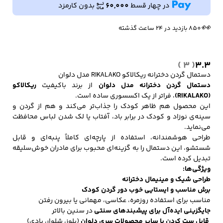
دلوان
در چهار قسط
60,000
بدون کارمزد
🔥
💰
12,000
8 فروش در هفته گذشته
بازگشت وجه به کیف پول
عدد
👀
850 بازدید در ۲۴ ساعت گذشته
کفش مردانه
شال و کلاه مردانه
چتر مردانه
( 3 )
3.3
دستمال گردن دخترانه ریکالاکو RIKALAKO مدل دلوان
دستمال گردن دخترانه مدل دلوان
از برند باکیفیت
ریکالاکو
لباس زیر و راحتی
لباس زیر مردانه
لباس راحتی مردانه
مردانه
(RIKALAKO)
، فراتر از یک اکسسوری ساده است.
این محصول هم ظاهر کودک را جذاب‌تر می‌کند و هم از گردن و
سینه‌ی نوزاد و کودک در برابر باد، آفتاب یا لک شدن لباس محافظت
می‌نماید.
طراحی هوشمندانه، استفاده از پارچه‌ای کاملاً پنبه‌ای و قابل
شستشو، این دستمال را به گزینه‌ای محبوب برای مادران خوش‌سلیقه
تبدیل کرده است.
ویژگی‌ها:
طراحی شیک و مینیمال دخترانه
برش مناسب و ایستایی خوب دور گردن کودک
مناسب برای استفاده روزمره، عکاسی، مهمانی یا بیرون رفتن
جایگزینی ایده‌آل برای پیشبندهای سنتی
در سنین بالاتر
قابل ست کردن با سایر محصولات سری دلوان
(بلوز، شلوار، بادی)