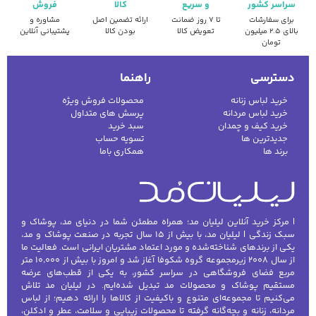
سراسر کشور
و سریع
کالا
فروش
برای سفارشات
تا ۷ روز ضمانت
ارائه تضمین اصل
مشاوره و
بالای ۲.۵ میلیون
تعویض کالا
بودن کالا
پشتیبانی آنلاین
تومان
دسترسی
راهنما
خرید لباس زنانه
محصولات فروش ویژه
خرید لباس مردانه
پرسش های متداول
خرید کیف و چمدان
سبد خرید
جدیدترین ها
تسویه حساب
برند ها
همکاری باما
| مرکز خرید آنلاین لیلیان مد؛ همراه مطمئن شما در دنیای مد، پوشاک و
سبک زندگی | لیلیان مد، با بیش از ۱۵ سال تجربه در صنعت پوشاک و مد،
یکی از برندهای شناخته‌شده و مورد اعتماد مشتریان ایرانی است. فعالیت ما
از سال ۲۰۰۸ زیرمجموعه گروه شکوفا آغاز شد و امروز با بیش از ۱۰٬۰۰۰ متر
مربع فضای فروشگاهی در سراسر کشور، به یکی از قطب‌های عرضه
مستقیم پوشاک و محصولات مد تبدیل شده‌ایم. در لیلیان مد تلاش
می‌کنیم تا مجموعه‌ای متنوع و باکیفیت از کالاها را ارائه دهیم؛ از لباس
مردانه، زنانه و بچه‌گانه گرفته تا محصولات زیبایی و سلامت، عطر و ادکلن،