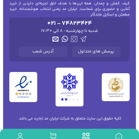
کیف، کفش و چمدان. همه این‌ها با هدف خلق تجربه‌ای دلپذیر از خرید
آنلاین و حضوری برای شماست. لیلیان مد یعنی انتخاب هوشمندانه، خرید
مطمئن و استایل ماندگار.
021 - 74823424
شنبه تا چهارشنبه : 8 الی 17:30
پرسش های متداول
آدرس شعب
کلیه حقوق این سایت متعلق به شرکت لیلیان مد تجارت می باشد.