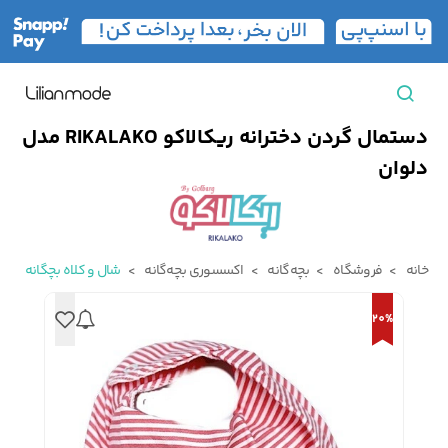
دستمال گردن دخترانه ریکالاکو RIKALAKO مدل
مشاهده همه محصولات
دلوان
مردانه
تیشرت مردانه
پیراهن مردانه
پولوشرت مردانه
خانه
فروشگاه
بچه‌گانه
اکسسوری بچه‌گانه
شال و کلاه بچگانه
زنانه
20%
بارانی مردانه
پالتو مردانه
بلوز مردانه
بچه‌گانه
تجهیزات سفر
جوراب مردانه
کت مردانه
کاپشن و پافر مردانه