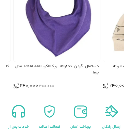
دستمال گردن دخترانه ریکالاکو RIKALAKO مدل
کلاه دخترانه ر
برفا
قیمت
قیمت
240,000
240,00
300,000
اصلی:
فعلی:
240,000 .
بود.
ارسال رایگان
پرداخت آسان
ضمانت اصالت
خدمات پس از