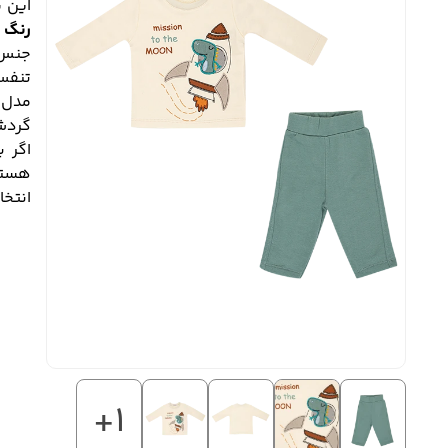
این 
رنگ و
جنس 
تنفس‌
مدل 
گردش 
اگر 
انتخا
+1