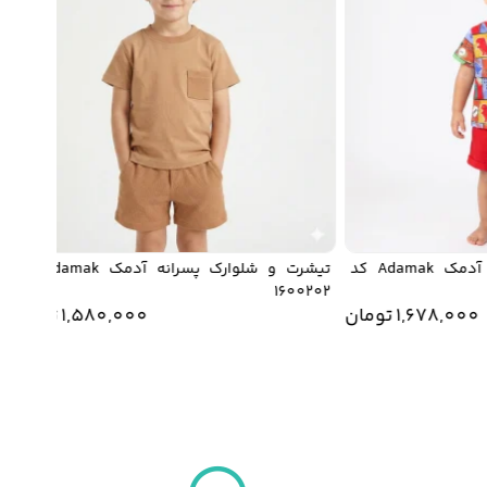
تیشرت و شلوارک پسرانه آدمک Adamak کد
تیشرت و شلوارک پسرانه آدمک Adamak کد
191
1600202
1,678,0
تومان
1,580,000
تومان