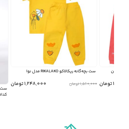
ست بچه‌گانه ریکالاکو RIKALAKO مدل نوا
1,24
تومان
1,248,000
تومان
1,560,000
تومان
کد512151