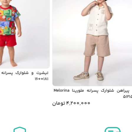
1600181
00
ست پیراهن شلوارک پسرانه ملورینا Melorina
4,200,000
تومان