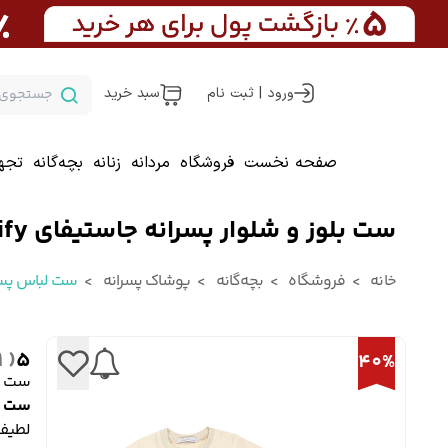
ورود | ثبت نام
سبد خرید
صفحه نخست
فروشگاه
مردانه
زنانه
بچه‌گانه
تجه
ست بلوز و شلوار پسرانه جاستیفای Justify کد 25531
خانه
فروشگاه
بچه‌گانه
پوشاک پسرانه
ست لباس پسر
( 1 )
5
40%
ست بلوز
ست بلو
لطیف 