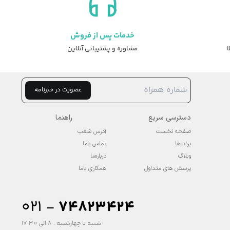
خدمات پس از فروش
ا
مشاوره و پشتیبانی آنلاین
عضویت در خبرنامه
دسترسی سریع
راهنما
صفحه نخست
آدرس شعب
برند ها
تماس باما
وبلاگ
درباره‌ما
پرسش های متداول
همکاری باما
۰۲۱ -
74823424
شنبه تا چهارشنبه : 8 الی 17:30