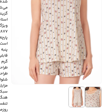
می‌ش
گزینه
استا
ویژگ
877 :
پارچه
پنبه
قابلی
گرم ت
طراحی
طراح
شلوا
سبکی
روزم