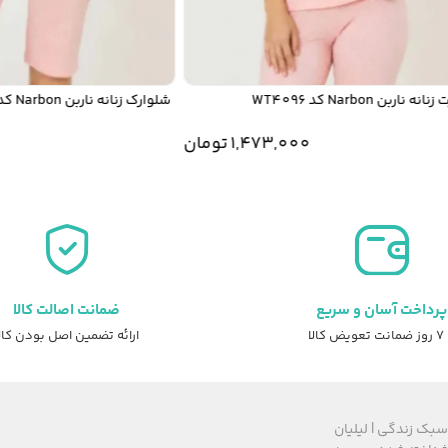
ن Narbon کد WT4096
شلوارک زنانه ناربن Narbon کد WP4096
1,473,000
تومان
00
پرداخت آسان و سریع
ضمانت اصالت کالا
عویض کالا
ارائه تضمین اصل بودن کال
سبک زندگی | لیلیان