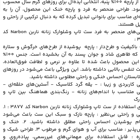
شده از پارچه 100% پنبه، انتخابی ایده‌آل برای روزهای گرم سال محسوب
ود. طراحی منحصر به فرد و پارچه خنک این محصول، آن را به
‌ای مناسب برای بانوانی تبدیل کرده که به دنبال ترکیبی از راحتی و
یل هستند.
ی‌های منحصر به فرد ست
تاپ
و
شلوارک زنانه
ناربن Narbon
کد
3
 باکیفیت و طرح‌دار : پارچه پوشیده از طرح‌های خرگوش و ستاره
است که ظاهری شاد و جوان پسند به آن بخشیده است. جنس 100%
 این محصول باعث شده تا علاوه بر نرمی و لطافت فوق‌العاده،
ت تنفس بالایی داشته باشد. این ویژگی باعث می‌شود در روزهای
ابستان احساس خنکی و راحتی مطلوبی داشته باشید.
 کاربردی و زیبا : - یقه گرد کلاسیک - آستین‌های حلقه‌ای -
ی متناسب با اندام‌های زنانه - رنگ‌بندی هماهنگ بین تاپ و
رک
مزایای استفاده از ست تاپ وشلوارک زنانه ناربن Narbon کد 3877 : 1.
 و راحتی بی‌نظیر : پارچه نازک و سبک این ست باعث می‌شود
هنگام پوشیدن احساس راحتی مطلق داشته باشید. 2. خنک و
تنفس‌پذیر : مناسب برای آب و هوای گرم و مرطوب 3. طراحی شیک و
ره : قابل استفاده برای مهمانی‌های غیررسمی، پیاده‌روی و