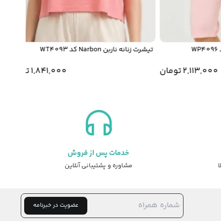
تیشرت زنانه ناربن Narbon کد WT4093
شلوارک 
2,113,0
تومان
1,841,000
تومان
خدمات پس از فروش
ا
مشاوره و پشتیبانی آنلاین
عضویت در خبرنامه