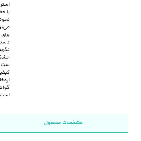
با حف
می‌تو
برای
دستبن
نگهد
خشک 
کیفیت
ارمغ
گواهی
است.
مشخصات محصول