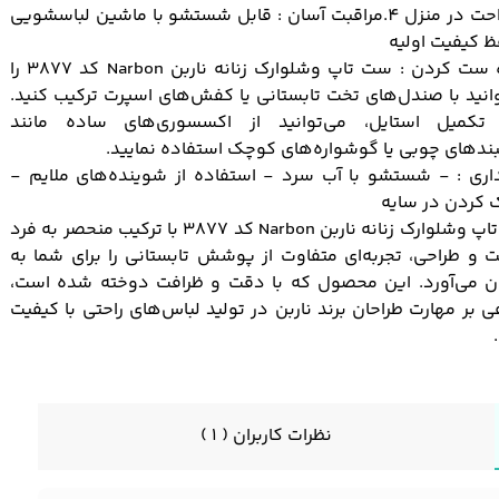
استراحت در منزل 4.مراقبت آسان : قابل شستشو با ماشین لباسشویی
ظ کیفیت اولیه
نحوه ست کردن : ست تاپ وشلوارک زنانه ناربن Narbon کد 3877 را
انید با صندل‌های تخت تابستانی یا کفش‌های اسپرت ترکیب کنید.
 تکمیل استایل، می‌توانید از اکسسوری‌های ساده مانند
دهای چوبی یا گوشواره‌های کوچک استفاده نمایید.
اری : - شستشو با آب سرد - استفاده از شوینده‌های ملایم -
کردن در سایه
ست تاپ وشلوارک زنانه ناربن Narbon کد 3877 با ترکیب منحصر به فرد
 و طراحی، تجربه‌ای متفاوت از پوشش تابستانی را برای شما به
ان می‌آورد. این محصول که با دقت و ظرافت دوخته شده است،
 بر مهارت طراحان برند ناربن در تولید لباس‌های راحتی با کیفیت
نظرات کاربران ( 1 )