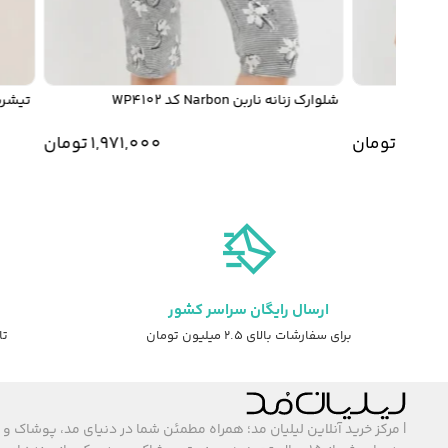
شلوارک زنانه ناربن Narbon کد WP4102
تیشرت زنانه نارب
1,5
تومان
1,971,000
تومان
ارسال رایگان سراسر کشور
برای سفارشات بالای ۲.۵ میلیون تومان
تا ۷ روز ضمانت ت
| مرکز خرید آنلاین لیلیان مد؛ همراه مطمئن شما در دنیای مد، پوشاک و 