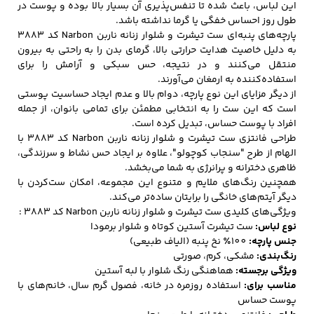
این لباس، باعث شده تا تنفس‌پذیری آن بسیار بالا بوده و پوست در
طول روز احساس خفگی یا گرما نداشته باشد.
پارچه‌های پنبه‌ای ست تیشرت و شلوار زنانه
ناربن Narbon
کد 3883
به دلیل خاصیت هدایت حرارتی بالا، گرمای بدن را به راحتی به بیرون
منتقل می‌کنند و در نتیجه، حس سبکی و آرامش را برای
استفاده‌کننده به ارمغان می‌آورند.
از دیگر مزایای این نوع پارچه، دوام بالا و عدم ایجاد حساسیت پوستی
است که این ست را به انتخابی مطمئن برای تمامی بانوان، از جمله
افراد با پوست حساس، تبدیل کرده است.
طراحی فانتزی ست تیشرت و شلوار زنانه ناربن Narbon کد 3883 با
الهام از طرح "سنجاب کوچولو"، علاوه بر ایجاد حس نشاط و سرزندگی،
ظاهری دخترانه و پرانرژی به شما می‌بخشد.
همچنین رنگ‌های ملایم و متنوع این مجموعه، امکان ست‌کردن با
دیگر آیتم‌های خانگی را برایتان ساده‌تر می‌کند.
ویژگی‌های کلیدی ست تیشرت و شلوار زنانه ناربن Narbon کد 3883 :
نوع لباس:
ست تیشرت آستین کوتاه و شلوار برمودا
جنس پارچه:
100٪ نخ پنبه (الیاف طبیعی)
رنگ‌بندی:
مشکی، کرم، صورتی
ویژگی برجسته:
هماهنگی رنگ شلوار با لبه آستین
مناسب برای:
استفاده روزمره در خانه، فصول گرم سال، خانم‌های با
پوست حساس