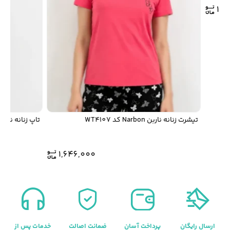
1,
تیشرت زنانه ناربن Narbon کد WT4107
تاپ زنانه ناربن Narbon کد WT4102
1,646,000
ارسال رایگان
پرداخت آسان
ضمانت اصالت
خدمات پس از