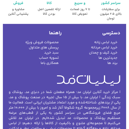
سراسر کشور
و سریع
کالا
فروش
برای سفارشات
تا ۷ روز ضمانت
ارائه تضمین اصل
مشاوره و
بالای ۲.۵ میلیون
تعویض کالا
بودن کالا
پشتیبانی آنلاین
تومان
دسترسی
راهنما
خرید لباس زنانه
محصولات فروش ویژه
خرید لباس مردانه
پرسش های متداول
خرید کیف و چمدان
سبد خرید
جدیدترین ها
تسویه حساب
برند ها
همکاری باما
| مرکز خرید آنلاین لیلیان مد؛ همراه مطمئن شما در دنیای مد، پوشاک و
سبک زندگی | لیلیان مد، با بیش از ۱۵ سال تجربه در صنعت پوشاک و مد،
یکی از برندهای شناخته‌شده و مورد اعتماد مشتریان ایرانی است. فعالیت ما
از سال ۲۰۰۸ زیرمجموعه گروه شکوفا آغاز شد و امروز با بیش از ۱۰٬۰۰۰ متر
مربع فضای فروشگاهی در سراسر کشور، به یکی از قطب‌های عرضه
مستقیم پوشاک و محصولات مد تبدیل شده‌ایم. در لیلیان مد تلاش
می‌کنیم تا مجموعه‌ای متنوع و باکیفیت از کالاها را ارائه دهیم؛ از لباس
مردانه، زنانه و بچه‌گانه گرفته تا محصولات زیبایی و سلامت، عطر و ادکلن،