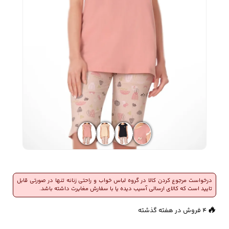
زیبایی و سلامت
شلوارک مردانه
ژاکت و پلیور مردانه
شلوار کتان مردانه
خانه و آشپزخانه
شلوار جین مردانه
شلوار پارچه ای
شلوار اسلش مردانه
مردانه
سویشرت و هودی
اکسسوری مردانه
پوشت مردانه
مردانه
درخواست مرجوع کردن کالا در گروه لباس خواب و راحتی زنانه تنها در صورتی قابل
تایید است که کالای ارسالی آسیب دیده یا با سفارش مغایرت داشته باشد.
👀
471 بازدید در ۲۴ ساعت گذشته
🔥
کیف مردانه
کیف پول و جاکارتی
کمربند مردانه
4 فروش در هفته گذشته
مردانه