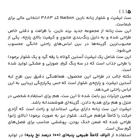
( 1 )
5
ست تیشرت و شلوار زنانه ناربن Narbon کد 3883 انتخابی عالی برای
کفش مردانه
شال و کلاه مردانه
چتر مردانه
شماست.
این ست زنانه از مجموعه جدید برند ناربن، با ظرافت و دقتی خاص
طراحی شده و به دلیل رنگ‌بندی متنوع و کیفیت بالای پارچه، یکی از
محبوب‌ترین گزینه‌ها در بین لباس‌های راحتی خانگی محسوب
می‌شود.
لباس زیر و راحتی
لباس زیر مردانه
لباس راحتی مردانه
این ست شامل یک تیشرت آستین کوتاه با یقه گرد و یک شلوار برمودا
مردانه
با طرحی جذاب است که در سه رنگ کرم، صورتی و مشکی تولید شده
است.
نکته جالب در طراحی این محصول، هماهنگی دقیق بین طرح لبه
آستین تیشرت و پارچه‌ی شلوار است که حس یکپارچگی زیبایی به این
لباس راحتی می‌دهد.
همین جزئیات ریز باعث شده تا این ست، هم برای استفاده شخصی در
منزل و هم برای هدیه دادن، گزینه‌ای هوشمندانه باشد.
تیشرت این ست زنانه دارای برشی استاندارد و راحت است که آزادی
حرکت را کاملاً فراهم می‌کند. شلوار نیز به صورت برمودا (بالای زانو)
طراحی شده که ضمن خنک بودن، پوششی مناسب برای فصل‌های
گرم سال است.
استفاده از
الیاف کاملاً طبیعی پنبه‌ای (100 درصد نخ پنبه)
در تولید