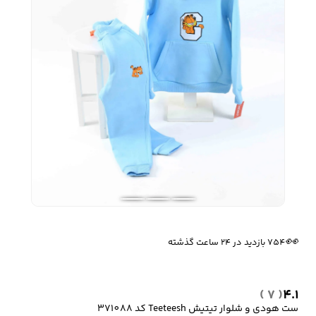
زیبایی و سلامت
شلوارک مردانه
ژاکت و پلیور مردانه
شلوار کتان مردانه
خانه و آشپزخانه
شلوار جین مردانه
شلوار پارچه ای
شلوار اسلش مردانه
مردانه
سویشرت و هودی
اکسسوری مردانه
پوشت مردانه
👀
754 بازدید در ۲۴ ساعت گذشته
مردانه
🔥
7 فروش در هفته گذشته
کیف مردانه
کیف پول و جاکارتی
کمربند مردانه
( 7 )
4.1
مردانه
ست هودی و شلوار تیتیش Teeteesh کد 371088