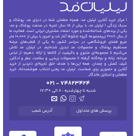
| مرکز خرید آنلاین لیلیان مد؛ همراه مطمئن شما در دنیای مد، پوشاک و
سبک زندگی | لیلیان مد، با بیش از ۱۵ سال تجربه در صنعت پوشاک و مد،
یکی از برندهای شناخته‌شده و مورد اعتماد مشتریان ایرانی است. فعالیت ما
از سال ۲۰۰۸ زیرمجموعه گروه شکوفا آغاز شد و امروز با بیش از ۱۰٬۰۰۰ متر
مربع فضای فروشگاهی در سراسر کشور، به یکی از قطب‌های عرضه
مستقیم پوشاک و محصولات مد تبدیل شده‌ایم. در لیلیان مد تلاش
می‌کنیم تا مجموعه‌ای متنوع و باکیفیت از کالاها را ارائه دهیم؛ از لباس
مردانه، زنانه و بچه‌گانه گرفته تا محصولات زیبایی و سلامت، عطر و ادکلن،
کیف، کفش و چمدان. همه این‌ها با هدف خلق تجربه‌ای دلپذیر از خرید
آنلاین و حضوری برای شماست. لیلیان مد یعنی انتخاب هوشمندانه، خرید
مطمئن و استایل ماندگار.
021 - 74823424
شنبه تا چهارشنبه : 8 الی 17:30
پرسش های متداول
آدرس شعب