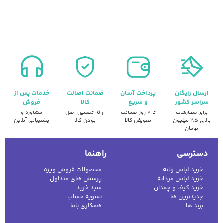
ارسال رایگان
پرداخت آسان
ضمانت اصالت
خدمات پس از
سراسر کشور
و سریع
کالا
فروش
برای سفارشات
تا ۷ روز ضمانت
ارائه تضمین اصل
مشاوره و
بالای ۲.۵ میلیون
تعویض کالا
بودن کالا
پشتیبانی آنلاین
تومان
دسترسی
راهنما
خرید لباس زنانه
محصولات فروش ویژه
خرید لباس مردانه
پرسش های متداول
خرید کیف و چمدان
سبد خرید
جدیدترین ها
تسویه حساب
برند ها
همکاری باما