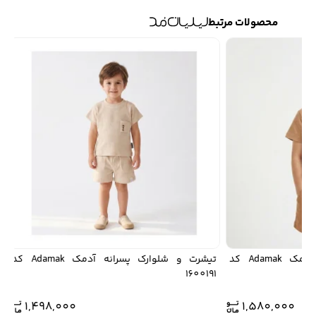
محصولات مرتبط
تیشرت و شلوارک پسرانه آدمک Adamak کد
تیشرت و شلوارک پسرانه آدمک Adamak کد
1600191
کد00241
1,498,000
1,580,000