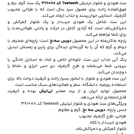
ست هودی و شلوار تیتیش
Teeteesh کد 371088
یک ست گرم، نرم و
فوق‌العاده راحت برای فصول سرد سال است که با طراحی محبوب
گارفیلد، استایلی جوان‌پسند و جذاب ایجاد می‌کند.
این ست شامل یک هودی جیب‌دار و یک شلوار کمرکش و
کفش مردانه
شال و کلاه مردانه
چتر مردانه
دمپاکش‌باف است که آزادی کامل در حرکت و راحتی طولانی‌مدت را
برای شما فراهم می‌کند.
پارچه به‌کاررفته در این محصول
دورس سه‌نخ
است؛ پارچه‌ای ضخیم، با
دوام و گرم که آن را به گزینه‌ای ایده‌آل برای پاییز و زمستان تبدیل
لباس زیر و راحتی
لباس زیر مردانه
لباس راحتی مردانه
می‌کند.
مردانه
رنگ آبی جذاب این ست، جلوه‌ای خاص و شاد به استایل خانگی یا
بیرونی شما می‌بخشد و طرح گارفیلد نیز حس انرژی و نشاط را
دوچندان می‌کند.
این ست هودی و شلوار، با تنخور بسیار راحت و کیفیت دوخت بالا، برای
استفاده روزمره، دانشگاه، سفر و فعالیت‌های سبک مناسب است.
محصول تولید ایران و از برند معتبر
تی‌تیش
بوده و کیفیت
قابل‌اعتمادی ارائه می‌دهد.
ویژگی‌های ست هودی و شلوار تیتیش Teeteesh کد 371088
جنس پارچه:
دورس سه نخ
، گرم و مقاوم
طراحی: طرح گارفیلد محبوب
هودی جیب‌دار با کلاه
شلوار کمرکش و دمپاکش‌باف