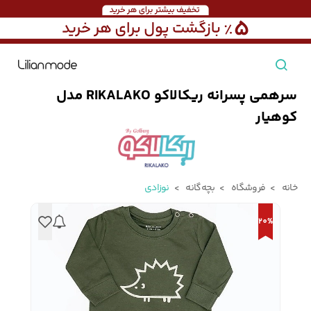
سرهمی پسرانه ریکالاکو RIKALAKO مدل
مشاهده همه محصولات
کوهیار
مردانه
تیشرت مردانه
پیراهن مردانه
پولوشرت مردانه
خانه
فروشگاه
بچه‌گانه
نوزادی
زنانه
20%
بارانی مردانه
پالتو مردانه
بلوز مردانه
بچه‌گانه
تجهیزات سفر
جوراب مردانه
کت مردانه
کاپشن و پافر مردانه