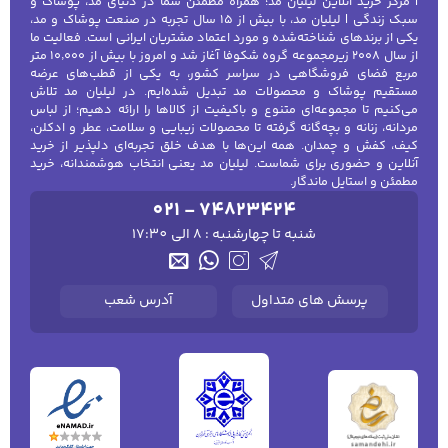
| مرکز خرید آنلاین لیلیان مد؛ همراه مطمئن شما در دنیای مد، پوشاک و
سبک زندگی | لیلیان مد، با بیش از ۱۵ سال تجربه در صنعت پوشاک و مد،
یکی از برندهای شناخته‌شده و مورد اعتماد مشتریان ایرانی است. فعالیت ما
از سال ۲۰۰۸ زیرمجموعه گروه شکوفا آغاز شد و امروز با بیش از ۱۰٬۰۰۰ متر
مربع فضای فروشگاهی در سراسر کشور، به یکی از قطب‌های عرضه
مستقیم پوشاک و محصولات مد تبدیل شده‌ایم. در لیلیان مد تلاش
می‌کنیم تا مجموعه‌ای متنوع و باکیفیت از کالاها را ارائه دهیم؛ از لباس
مردانه، زنانه و بچه‌گانه گرفته تا محصولات زیبایی و سلامت، عطر و ادکلن،
کیف، کفش و چمدان. همه این‌ها با هدف خلق تجربه‌ای دلپذیر از خرید
آنلاین و حضوری برای شماست. لیلیان مد یعنی انتخاب هوشمندانه، خرید
مطمئن و استایل ماندگار.
021 - 74823424
شنبه تا چهارشنبه : 8 الی 17:30
پرسش های متداول
آدرس شعب