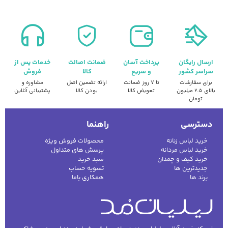
ارسال رایگان
پرداخت آسان
ضمانت اصالت
خدمات پس از
سراسر کشور
و سریع
کالا
فروش
برای سفارشات
تا ۷ روز ضمانت
ارائه تضمین اصل
مشاوره و
بالای ۲.۵ میلیون
تعویض کالا
بودن کالا
پشتیبانی آنلاین
تومان
دسترسی
راهنما
خرید لباس زنانه
محصولات فروش ویژه
خرید لباس مردانه
پرسش های متداول
خرید کیف و چمدان
سبد خرید
جدیدترین ها
تسویه حساب
برند ها
همکاری باما