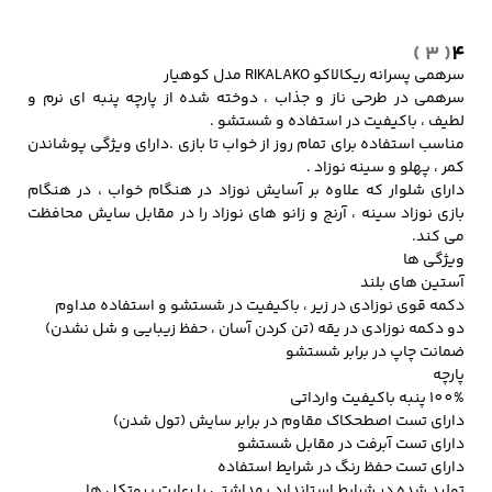
( 3 )
4
سرهمی پسرانه ریکالاکو RIKALAKO مدل کوهیار
کفش مردانه
شال و کلاه مردانه
چتر مردانه
سرهمی در طرحی ناز و جذاب ، دوخته شده از پارچه پنبه ای نرم و
لطیف ، باکیفیت در استفاده و شستشو .
مناسب استفاده برای تمام روز از خواب تا بازی .دارای ویژگی پوشاندن
کمر ، پهلو و سینه نوزاد .
لباس زیر و راحتی
لباس زیر مردانه
لباس راحتی مردانه
دارای شلوار که علاوه بر آسایش نوزاد در هنگام خواب ، در هنگام
مردانه
بازی نوزاد سینه ، آرنج و زانو های نوزاد را در مقابل سایش محافظت
می کند.
ویژگی ها
آستین های بلند
دکمه قوی نوزادی در زیر ، باکیفیت در شستشو و استفاده مداوم
دو دکمه نوزادی در یقه (تن کردن آسان ، حفظ زیبایی و شل نشدن)
ضمانت چاپ در برابر شستشو
پارچه
100% پنبه باکیفیت وارداتی
دارای تست اصطحکاک مقاوم در برابر سایش (تول شدن)
دارای تست آبرفت در مقابل شستشو
دارای تست حفظ رنگ در شرایط استفاده
تولید شده در شرایط استاندارد بهداشتی با رعایت پروتکل ها