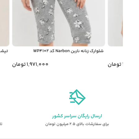
شلوارک زنانه ناربن Narbon کد WP4102
تیشرت زنانه نا
1,52
تومان
1,971,000
تومان
ارسال رایگان سراسر کشور
برای سفارشات بالای ۲.۵ میلیون تومان
تا ۷ روز ضمانت ت