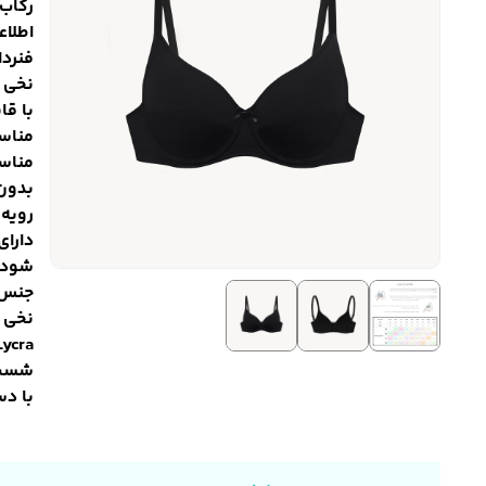
رکاب 
اطلاع
فنردا
نخی
با قا
مناس
مناس
بدون
رویه 
شود
جنس:
نخی و
ycra
شست 
با د