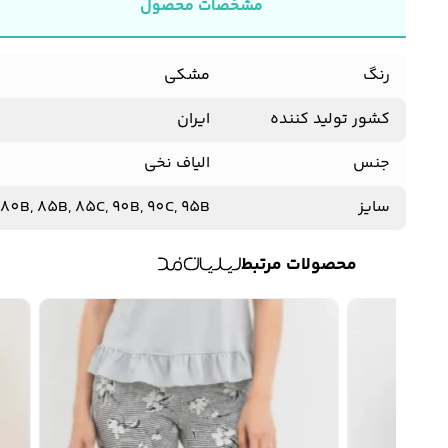
مشخصات محصول
رنگ
مشکی
کشور تولید کننده
ایران
جنس
الیاف نخی
سایز
 80B, 85B, 85C, 90B, 90C, 95B
محصولات مرتبط