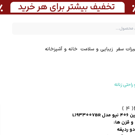
یزات سفر
زیبایی و سلامت
خانه و آشپزخانه
راحتی زنانه
( 4 )
 L1933007BR
و قزن ها:
و ردیفه