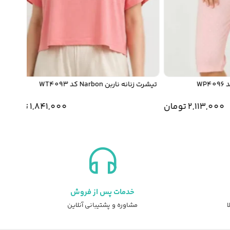
تیشرت زنانه ناربن Narbon کد WT4093
شلوار
2,113,00
تومان
1,841,000
تومان
خدمات پس از فروش
ا
مشاوره و پشتیبانی آنلاین