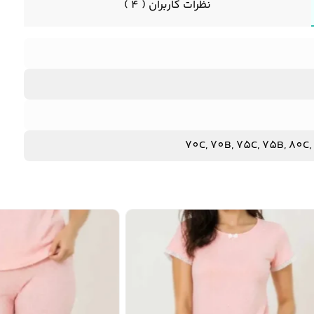
نظرات کاربران ( 4 )
70C, 70B, 75C, 75B, 80C,