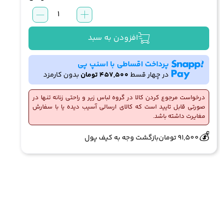
سوتین
406
نیو
افزودن به سبد
مدل
L1933007BR
پرداخت اقساطی با اسنپ پی
عدد
در چهار قسط
457,500
تومان
بدون کارمزد
درخواست مرجوع کردن کالا در گروه لباس زیر و راحتی زنانه تنها در
صورتی قابل تایید است که کالای ارسالی آسیب دیده یا با سفارش
مغایرت داشته باشد.
🔥
👀
6 فروش در هفته گذشته
605 بازدید در ۲۴ ساعت گذشته
💰
91,500
تومان
بازگشت وجه به کیف پول