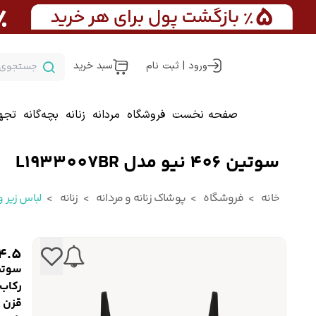
ورود | ثبت نام
سبد خرید
صفحه نخست
فروشگاه
مردانه
زنانه
بچه‌گانه
تجه
سوتین 406 نیو مدل L1933007BR
خانه
فروشگاه
پوشاک زنانه و مردانه
زنانه
لباس زیر و 
4.5
سوتین 406 نیو مدل
رکاب 
قزن د