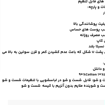
های قابل تنظیم
ات و پارچه:
ر
بلیت پوشانندگی بالا
ب پوست های حساس
ب مصرف روزانه
 کاپ
نسبتا بلند
دارای پشت U شکل که باعث عدم کشیدن کمر و قزن سوتین به بالا می
 دانتل
90%Cotton 10%L
و شو: قابل شست و شو در لباسشویی با تنظیمات شست و شو
ست و شوینده ملایم بدون آنزیم با کیسه شست و شو