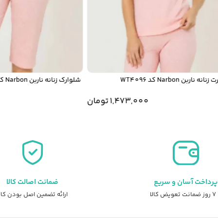
ربن Narbon کد WT4096
شلوارک زنانه ناربن Narbon کد WP4096
1,473,000
تومان
0
پرداخت آسان و سریع
ضمانت اصالت کالا
عویض کالا
ارائه تضمین اصل بودن کال