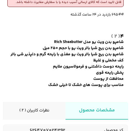
قابل تایید است که کالای ارسالی آسیب دیده یا با سفارش مغایرت داشته باشد.
🔥
💰
7,950
6 فروش در هفته گذشته
بازگشت وجه به کیف پول
👀
695 بازدید در ۲۴ ساعت گذشته
کفش مردانه
شال و کلاه مردانه
چتر مردانه
( 2 )
4
شامپو بدن ویت یو مدل Rich Sheabutter
شامپو بدن ريچ شيا باتر ویت یو با حجم 250 میل
لباس زیر و راحتی
لباس زیر مردانه
لباس راحتی مردانه
شامپو بدن ريچ شيا باتر ویت یو مغذی با رایحه گرم و دلپذیر شی باتر
مردانه
کف مخملی و غلیظ
رایحه دوست داشتنی و فرمولاسیون ملایم
پخش رایحه قوی
محافظت از پوست
مناسب برای پوست های خشک تا خیلی خشک
مشخصات محصول
نظرات کاربران ( 2 )
6264707024392
کد محصول