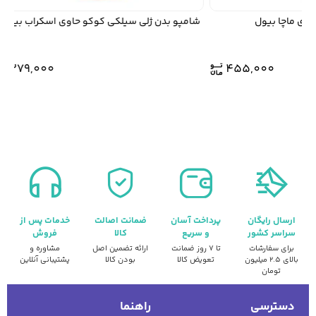
وی ماچا بیول
شامپو بدن ژلی سیلکی کوکو حاوی اسکراب بیول
379,000
455,000
ارسال رایگان
پرداخت آسان
ضمانت اصالت
خدمات پس از
سراسر کشور
و سریع
کالا
فروش
برای سفارشات
تا ۷ روز ضمانت
ارائه تضمین اصل
مشاوره و
بالای ۲.۵ میلیون
تعویض کالا
بودن کالا
پشتیبانی آنلاین
تومان
دسترسی
راهنما