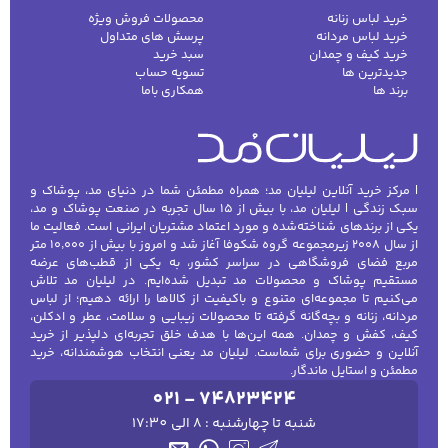
خرید لباس زنانه
محصولات فروش ویژه
خرید لباس مردانه
پرسش های متداول
خرید کیف و چمدان
سبد خرید
جدیدترین ها
تسویه حساب
برند ها
همکاری باما
| مرکز خرید آنلاین لیلیان مد؛ همراه مطمئن شما در دنیای مد، پوشاک و
سبک زندگی | لیلیان مد، با بیش از ۱۵ سال تجربه در صنعت پوشاک و مد،
یکی از برندهای شناخته‌شده و مورد اعتماد مشتریان ایرانی است. فعالیت ما
از سال ۲۰۰۸ زیرمجموعه گروه شکوفا آغاز شد و امروز با بیش از ۱۰٬۰۰۰ متر
مربع فضای فروشگاهی در سراسر کشور، به یکی از قطب‌های عرضه
مستقیم پوشاک و محصولات مد تبدیل شده‌ایم. در لیلیان مد تلاش
می‌کنیم تا مجموعه‌ای متنوع و باکیفیت از کالاها را ارائه دهیم؛ از لباس
مردانه، زنانه و بچه‌گانه گرفته تا محصولات زیبایی و سلامت، عطر و ادکلن،
کیف، کفش و چمدان. همه این‌ها با هدف خلق تجربه‌ای دلپذیر از خرید
آنلاین و حضوری برای شماست. لیلیان مد یعنی انتخاب هوشمندانه، خرید
مطمئن و استایل ماندگار.
021 - 74823424
شنبه تا چهارشنبه : 8 الی 17:30