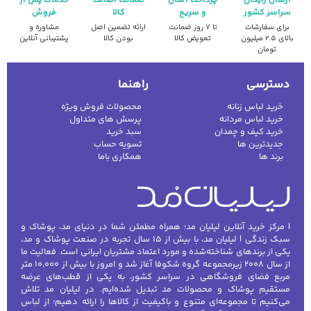
ارسال رایگان
پرداخت آسان
ضمانت اصالت
خدمات پس از
سراسر کشور
و سریع
کالا
فروش
برای سفارشات
تا ۷ روز ضمانت
ارائه تضمین اصل
مشاوره و
بالای ۲.۵ میلیون
تعویض کالا
بودن کالا
پشتیبانی آنلاین
تومان
دسترسی
راهنما
خرید لباس زنانه
محصولات فروش ویژه
خرید لباس مردانه
پرسش های متداول
خرید کیف و چمدان
سبد خرید
جدیدترین ها
تسویه حساب
برند ها
همکاری باما
| مرکز خرید آنلاین لیلیان مد؛ همراه مطمئن شما در دنیای مد، پوشاک و
سبک زندگی | لیلیان مد، با بیش از ۱۵ سال تجربه در صنعت پوشاک و مد،
یکی از برندهای شناخته‌شده و مورد اعتماد مشتریان ایرانی است. فعالیت ما
از سال ۲۰۰۸ زیرمجموعه گروه شکوفا آغاز شد و امروز با بیش از ۱۰٬۰۰۰ متر
مربع فضای فروشگاهی در سراسر کشور، به یکی از قطب‌های عرضه
مستقیم پوشاک و محصولات مد تبدیل شده‌ایم. در لیلیان مد تلاش
می‌کنیم تا مجموعه‌ای متنوع و باکیفیت از کالاها را ارائه دهیم؛ از لباس