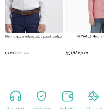
پيراهن آستين بلند پسرانه مرينو Merino کد 1858
1,035,000
1,980,000
1,479,000