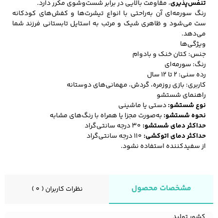
تنفس‌پذیری
، مقاومت بالایی در برابر شست‌وشوی مکرر دارد.
رنگ سورمه‌ای آن به‌راحتی با انواع تیشرت‌ها و کفش‌های کودکانه
ست می‌شود و ظاهری شیک و مرتب به استایل تابستانی فرزند شما
می‌دهد.
کفش مردانه
شال و کلاه مردانه
چتر مردانه
ویژگی‌ها
جنس: کتان خنک و بادوام
رنگ: سورمه‌ای
رده سنی: ۲ تا ۱۲ سال
لباس زیر و راحتی
لباس زیر مردانه
لباس راحتی مردانه
کاربری: بازی روزمره، گردش، مهمانی‌های دوستانه
مردانه
راهنمای شستشو
نوع شستشو:
دستی یا ماشینی
نحوه شستشو:
به‌صورت مجزا یا همراه با رنگ‌های مشابه
حداکثر دمای شستشو:
30 درجه سانتی‌گراد
حداکثر دمای اتوکشی:
110 درجه سانتی‌گراد
از سفیدکننده استفاده نشود.
مشخصات محصول
نظرات کاربران ( 0 )
کشور تولید