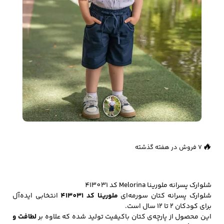
زیبایی و سلامت
شلوارک مردانه
ژاکت و پلیور مردانه
شلوار کتان مردانه
خانه و آشپزخانه
شلوار جین مردانه
شلوار پارچه ای
شلوار اسلش مردانه
مردانه
👀
765 بازدید در ۲۴ ساعت گذشته
🔥
7 فروش در هفته گذشته
سویشرت و هودی
اکسسوری مردانه
پوشت مردانه
مردانه
شلوارک پسرانه ملورینا Melorina کد 413031
شلوارک پسرانه کتان سورمه‌ای
ملورینا کد 413031
انتخابی ایده‌آل
کیف مردانه
کیف پول و جاکارتی
کمربند مردانه
برای کودکان ۲ تا ۱۲ سال است.
مردانه
این محصول از پارچه‌ی کتان باکیفیت تولید شده که علاوه بر
لطافت و