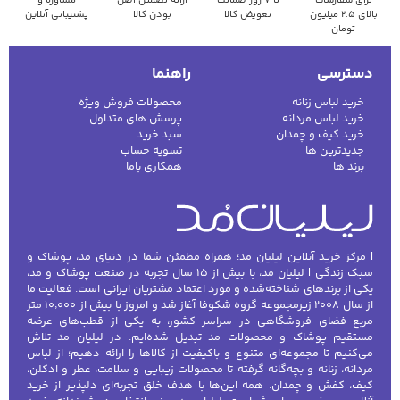
برای سفارشات
تا ۷ روز ضمانت
ارائه تضمین اصل
مشاوره و
بالای ۲.۵ میلیون
تعویض کالا
بودن کالا
پشتیبانی آنلاین
تومان
دسترسی
راهنما
خرید لباس زنانه
محصولات فروش ویژه
خرید لباس مردانه
پرسش های متداول
خرید کیف و چمدان
سبد خرید
جدیدترین ها
تسویه حساب
برند ها
همکاری باما
| مرکز خرید آنلاین لیلیان مد؛ همراه مطمئن شما در دنیای مد، پوشاک و
سبک زندگی | لیلیان مد، با بیش از ۱۵ سال تجربه در صنعت پوشاک و مد،
یکی از برندهای شناخته‌شده و مورد اعتماد مشتریان ایرانی است. فعالیت ما
از سال ۲۰۰۸ زیرمجموعه گروه شکوفا آغاز شد و امروز با بیش از ۱۰٬۰۰۰ متر
مربع فضای فروشگاهی در سراسر کشور، به یکی از قطب‌های عرضه
مستقیم پوشاک و محصولات مد تبدیل شده‌ایم. در لیلیان مد تلاش
می‌کنیم تا مجموعه‌ای متنوع و باکیفیت از کالاها را ارائه دهیم؛ از لباس
مردانه، زنانه و بچه‌گانه گرفته تا محصولات زیبایی و سلامت، عطر و ادکلن،
کیف، کفش و چمدان. همه این‌ها با هدف خلق تجربه‌ای دلپذیر از خرید