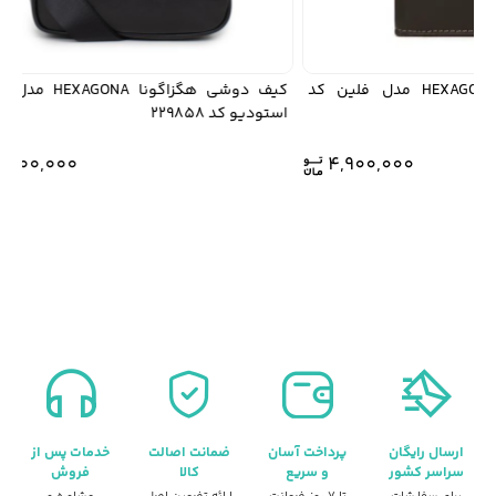
جاکارتی هگزاگونا HEXAGONA مدل فلين کد
کیف دوشی هگزاگونا HEXAGONA مدل
استوديو کد 229858
17,900,000
4,900,000
ارسال رایگان
پرداخت آسان
ضمانت اصالت
خدمات پس از
سراسر کشور
و سریع
کالا
فروش