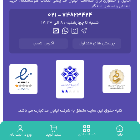
آنلاین و حضوری برای شماست. لیلیان مد یعنی انتخاب هوشمندانه، خرید
مطمئن و استایل ماندگار.
021 - 74823424
شنبه تا چهارشنبه : 8 الی 17:30
پرسش های متداول
آدرس شعب
کلیه حقوق این سایت متعلق به شرکت لیلیان مد تجارت می باشد.
دسته بندی
ورود | ثبت نام
خانه
سبد خرید