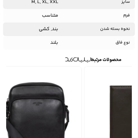
M, L, XL, XXL
سایز
متناسب
فرم
بند, کشی
نحوه بسته شدن
بلند
نوع فاق
محصولات مرتبط