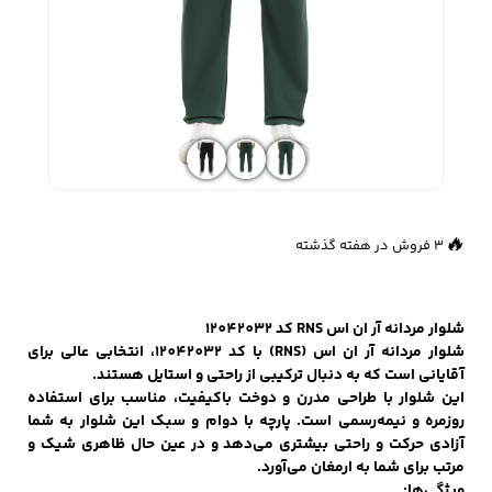
زیبایی و سلامت
شلوارک مردانه
ژاکت و پلیور مردانه
شلوار کتان مردانه
خانه و آشپزخانه
شلوار جین مردانه
شلوار پارچه ای
شلوار اسلش مردانه
👀
309 بازدید در ۲۴ ساعت گذشته
مردانه
🔥
3 فروش در هفته گذشته
سویشرت و هودی
اکسسوری مردانه
پوشت مردانه
شلوار مردانه آر ان اس RNS کد 12042032
مردانه
شلوار مردانه آر ان اس (RNS) با کد 12042032، انتخابی عالی برای
آقایانی است که به دنبال ترکیبی از راحتی و استایل هستند.
این شلوار با طراحی مدرن و دوخت باکیفیت، مناسب برای استفاده
روزمره و نیمه‌رسمی است. پارچه با دوام و سبک این شلوار به شما
آزادی حرکت و راحتی بیشتری می‌دهد و در عین حال ظاهری شیک و
کیف مردانه
کیف پول و جاکارتی
کمربند مردانه
مرتب برای شما به ارمغان می‌آورد.
مردانه
ویژگی‌ها: