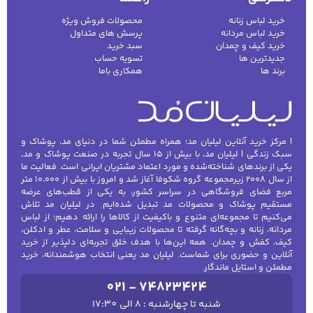
خرید لباس زنانه
محصولات فروش ویژه
خرید لباس مردانه
پرسش های متداول
خرید کیف و چمدان
سبد خرید
جدیدترین ها
تسویه حساب
برند ها
همکاری باما
| مرکز خرید آنلاین لیلیان مد؛ همراه مطمئن شما در دنیای مد، پوشاک و
سبک زندگی | لیلیان مد، با بیش از ۱۵ سال تجربه در صنعت پوشاک و مد،
یکی از برندهای شناخته‌شده و مورد اعتماد مشتریان ایرانی است. فعالیت ما
از سال ۲۰۰۸ زیرمجموعه گروه شکوفا آغاز شد و امروز با بیش از ۱۰٬۰۰۰ متر
مربع فضای فروشگاهی در سراسر کشور، به یکی از قطب‌های عرضه
مستقیم پوشاک و محصولات مد تبدیل شده‌ایم. در لیلیان مد تلاش
می‌کنیم تا مجموعه‌ای متنوع و باکیفیت از کالاها را ارائه دهیم؛ از لباس
مردانه، زنانه و بچه‌گانه گرفته تا محصولات زیبایی و سلامت، عطر و ادکلن،
کیف، کفش و چمدان. همه این‌ها با هدف خلق تجربه‌ای دلپذیر از خرید
آنلاین و حضوری برای شماست. لیلیان مد یعنی انتخاب هوشمندانه، خرید
مطمئن و استایل ماندگار.
021 - 74823424
شنبه تا چهارشنبه : 8 الی 17:30