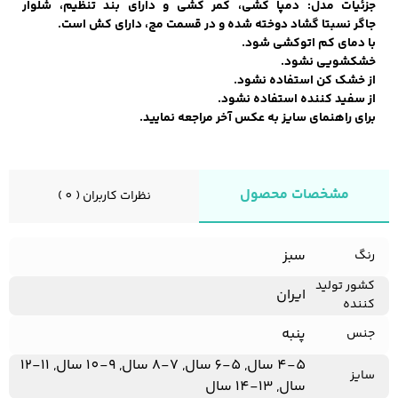
جزئیات مدل: دمپا کشی، کمر کشی و دارای بند تنظیم، شلوار
جاگر نسبتا گشاد دوخته شده و در قسمت مچ، دارای کش است.
با دمای کم اتوکشی شود.
خشکشویی نشود.
کفش مردانه
شال و کلاه مردانه
چتر مردانه
از خشک کن استفاده نشود.
از سفید کننده استفاده نشود.
برای راهنمای سایز به عکس آخر مراجعه نمایید.
لباس زیر و راحتی
لباس زیر مردانه
لباس راحتی مردانه
مردانه
مشخصات محصول
نظرات کاربران ( 0 )
سبز
رنگ
کشور تولید
ایران
کننده
پنبه
جنس
4-5 سال, 5-6 سال, 7-8 سال, 9-10 سال, 11-12
سایز
سال, 13-14 سال