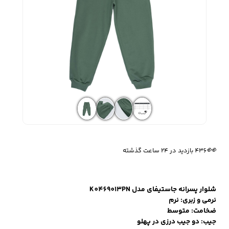
زیبایی و سلامت
شلوارک مردانه
ژاکت و پلیور مردانه
شلوار کتان مردانه
خانه و آشپزخانه
شلوار جین مردانه
شلوار پارچه ای
شلوار اسلش مردانه
مردانه
🔥
4 فروش در هفته گذشته
👀
436 بازدید در ۲۴ ساعت گذشته
سویشرت و هودی
اکسسوری مردانه
پوشت مردانه
مردانه
شلوار پسرانه جاستیفای مدل K0469013PN
نرمی و زبری: نرم
کیف مردانه
کیف پول و جاکارتی
کمربند مردانه
ضخامت: متوسط
مردانه
جیب: دو جیب درزی در پهلو