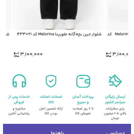
شلوار جین بگ بچگانه ملورینا Melorina کد
شلوار جین بچه‌گانه ملورینا Melorina کد 433021
شلوار جین پسر
3,100,000
3,100,0
ارسال رایگان
پرداخت آسان
ضمانت اصالت
خدمات پس از
سراسر کشور
و سریع
کالا
فروش
برای سفارشات
تا ۷ روز ضمانت
ارائه تضمین اصل
مشاوره و
بالای ۲.۵ میلیون
تعویض کالا
بودن کالا
پشتیبانی آنلاین
تومان
دسترسی
راهنما