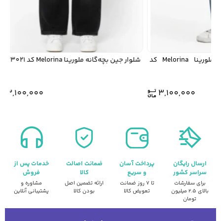
شلوار جین بگ بچگانه ملورینا Melorina کد
شلوار جین بچه‌گانه ملورینا Melorina کد 433021
3,100,000
3,100,000
ارسال رایگان
پرداخت آسان
ضمانت اصالت
خدمات پس از
سراسر کشور
و سریع
کالا
فروش
برای سفارشات
تا ۷ روز ضمانت
ارائه تضمین اصل
مشاوره و
بالای ۲.۵ میلیون
تعویض کالا
بودن کالا
پشتیبانی آنلاین
تومان