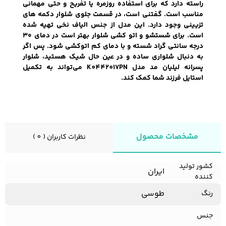
راسته دارد که برای استفاده روزمره یا تفریح و حتی مهمانی
مناسب است. گفتنی است، در قسمت جلوی شلوار دکمه های
تزیینی وجود دارد. این مدل از جنس الیاف نخی تهیه شده
است. برای شستشو و اتو کشی شلوار بهتر است در دمای ۳۰
کفش مردانه
شال و کلاه مردانه
چتر مردانه
درجه سانتی گراد شسته و با دمای کم اتوکشی شود. پس اگر
به دنبال شلواری ساده و در عین حال شیک هستید، شلوار
پسرانه لیلیان مد مدل K0442017PN می‌تواند به تکمیل
استایل فرزند شما کمک کند.
لباس زیر و راحتی
لباس زیر مردانه
لباس راحتی مردانه
مردانه
مشخصات محصول
نظرات کاربران ( 0 )
کشور تولید
ایران
کننده
طوسی
رنگ
جنس