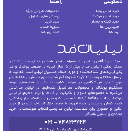
دسترسی
راهنما
خرید لباس زنانه
محصولات فروش ویژه
خرید لباس مردانه
پرسش های متداول
خرید کیف و چمدان
سبد خرید
جدیدترین ها
تسویه حساب
برند ها
همکاری باما
| مرکز خرید آنلاین لیلیان مد؛ همراه مطمئن شما در دنیای مد، پوشاک و
سبک زندگی | لیلیان مد، با بیش از ۱۵ سال تجربه در صنعت پوشاک و مد،
یکی از برندهای شناخته‌شده و مورد اعتماد مشتریان ایرانی است. فعالیت ما
از سال ۲۰۰۸ زیرمجموعه گروه شکوفا آغاز شد و امروز با بیش از ۱۰٬۰۰۰ متر
مربع فضای فروشگاهی در سراسر کشور، به یکی از قطب‌های عرضه
مستقیم پوشاک و محصولات مد تبدیل شده‌ایم. در لیلیان مد تلاش
می‌کنیم تا مجموعه‌ای متنوع و باکیفیت از کالاها را ارائه دهیم؛ از لباس
مردانه، زنانه و بچه‌گانه گرفته تا محصولات زیبایی و سلامت، عطر و ادکلن،
کیف، کفش و چمدان. همه این‌ها با هدف خلق تجربه‌ای دلپذیر از خرید
آنلاین و حضوری برای شماست. لیلیان مد یعنی انتخاب هوشمندانه، خرید
مطمئن و استایل ماندگار.
021 - 74823424
شنبه تا چهارشنبه : 8 الی 17:30