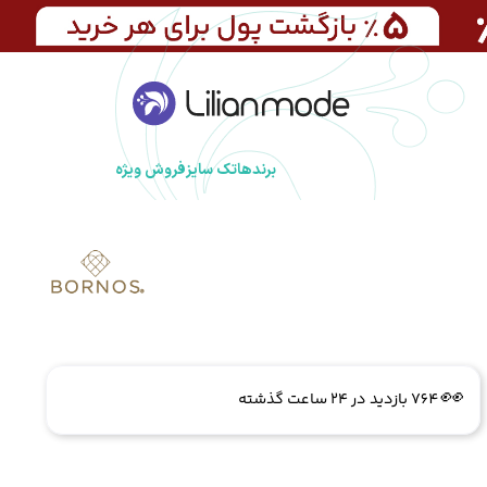
برندها
تک سایز
فروش ویژه
🔥
7 فروش در هفته گذشته
👀
764 بازدید در ۲۴ ساعت گذشته