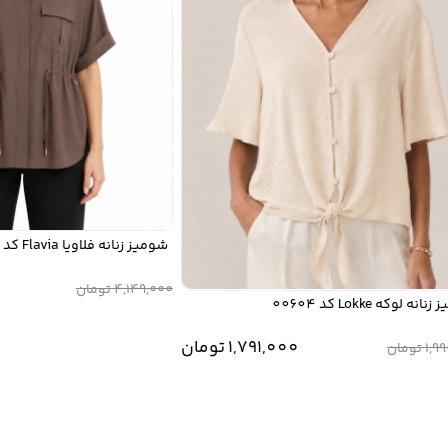
شومیز زنانه فلاویا Flavia کد W1314914SH
000
4,149,000
تومان
ه Lokke کد 00604
1,791,000
تومان
تومان