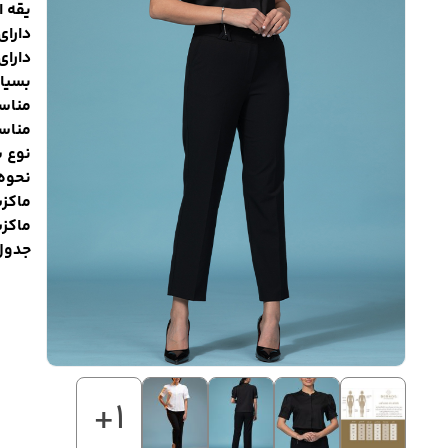
یقه ا
دارای
دارا
بسیار
مناس
مناسب
نوع 
نحوه 
ماکزیمم 
ماکزیمم 
جدول
+1