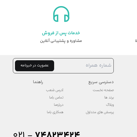
خدمات پس از فروش
ا
مشاوره و پشتیبانی آنلاین
عضویت در خبرنامه
دسترسی سریع
راهنما
صفحه نخست
آدرس شعب
برند ها
تماس باما
وبلاگ
درباره‌ما
پرسش های متداول
همکاری باما
۰۲۱ -
74823424