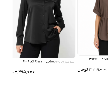
شومیز زنانه ریسانی Rissani کد 9109
3,319,
تومان
3,495,000
تومان