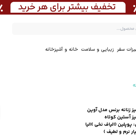
یزات سفر
زیبایی و سلامت
خانه و آشپزخانه
ه
 زنانه برنس مدل آوین
ز آستین کوتاه
پوپلین (الیاف نخی )الیا
ار نرم و لطیف )