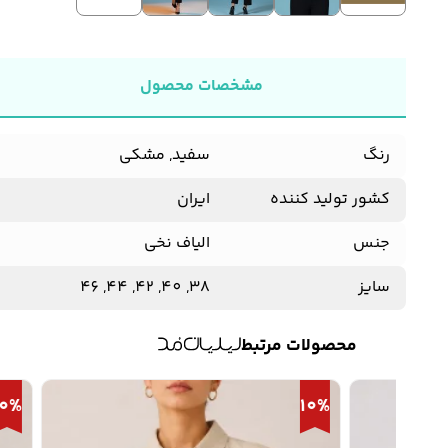
مشخصات محصول
رنگ
سفید, مشکی
کشور تولید کننده
ایران
جنس
الیاف نخی
سایز
38, 40, 42, 44, 46
محصولات مرتبط
10%
10%