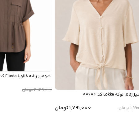
شومیز زنانه فلاویا Flavia کد W1314914SH
00
4,149,000
تومان
وکه Lokke کد 00604
1,791,000
تومان
1
تومان