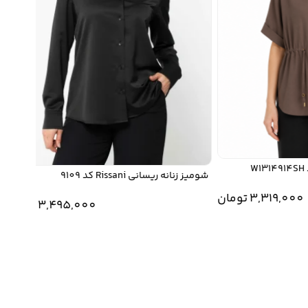
شومیز زنانه ریسانی Rissani کد 9109
3,319,0
تومان
3,495,000
تومان