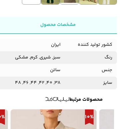
مشخصات محصول
کشور تولید کننده
ایران
رنگ
سبز, شیری, کرم, مشکی
جنس
ساتن
سایز
38, 40, 42, 44, 46, 48
محصولات مرتبط
10%
10%