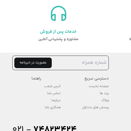
خدمات پس از فروش
ا
مشاوره و پشتیبانی آنلاین
عضویت در خبرنامه
دسترسی سریع
راهنما
صفحه نخست
آدرس شعب
برند ها
تماس باما
وبلاگ
درباره‌ما
پرسش های متداول
همکاری باما
۰۲۱ -
74823424