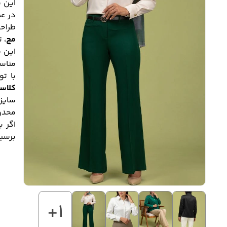
این 
در عی
طراح
مچ
، 
این ش
مناس
با ت
کلاس
محدوده خط
اگر 
برسید
+1