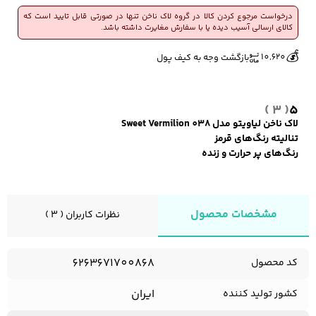
درخواست مرجوع کردن کالا در گروه لاک ناخن تنها در صورتی قابل تایید است که
کالای ارسالی آسیب دیده یا با سفارش مغایرت داشته باشد.
🔥
👀
5 فروش در هفته گذشته
587 بازدید در ۲۴ ساعت گذشته
کفش مردانه
شال و کلاه مردانه
چتر مردانه
💰
10,620
بازگشت وجه به کیف پول
( 3 )
5
لباس زیر و راحتی
لباس زیر مردانه
لباس راحتی مردانه
لاک ناخن لیاویتو مدل 038 Sweet Vermilion
مردانه
تنالیته رنگ‌های قرمز
رنگ‌های پر حرارت و زنده
مشخصات محصول
نظرات کاربران ( 3 )
6263671700868
کد محصول
ایران
کشور تولید کننده