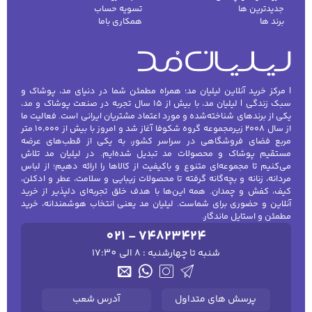
جدیدترین ها
تسویه حساب
برند ها
همکاری باما
| مرکز خرید آنلاین لیلیان مد؛ همراه مطمئن شما در دنیای مد، پوشاک و
سبک زندگی | لیلیان مد، با بیش از ۱۵ سال تجربه در صنعت پوشاک و مد،
یکی از برندهای شناخته‌شده و مورد اعتماد مشتریان ایرانی است. فعالیت ما
از سال ۲۰۰۸ زیرمجموعه گروه شکوفا آغاز شد و امروز با بیش از ۱۰٬۰۰۰ متر
مربع فضای فروشگاهی در سراسر کشور، به یکی از قطب‌های عرضه
مستقیم پوشاک و محصولات مد تبدیل شده‌ایم. در لیلیان مد تلاش
می‌کنیم تا مجموعه‌ای متنوع و باکیفیت از کالاها را ارائه دهیم؛ از لباس
مردانه، زنانه و بچه‌گانه گرفته تا محصولات زیبایی و سلامت، عطر و ادکلن،
کیف، کفش و چمدان. همه این‌ها با هدف خلق تجربه‌ای دلپذیر از خرید
آنلاین و حضوری برای شماست. لیلیان مد یعنی انتخاب هوشمندانه، خرید
مطمئن و استایل ماندگار.
021 - 74823424
شنبه تا چهارشنبه : 8 الی 17:30
پرسش های متداول
آدرس شعب