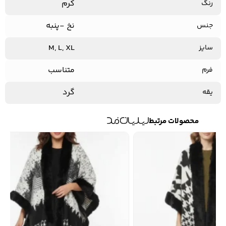
کرم
رنگ
نخ -پنبه
جنس
M, L, XL
سایز
متناسب
فرم
گرد
یقه
محصولات مرتبط