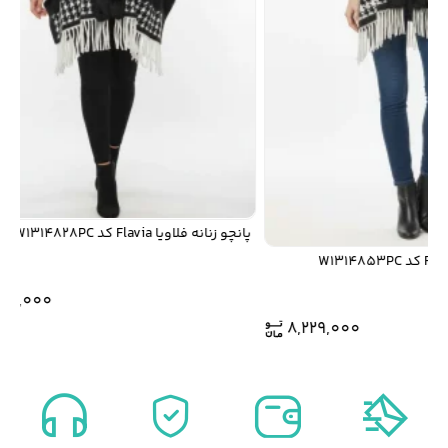
پانچو زنانه فلاویا Flavia کد W1314828PC
8,149,000
8,229,000