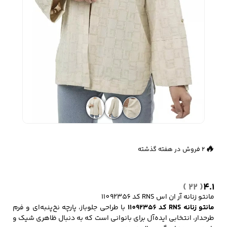
زیبایی و سلامت
شلوارک مردانه
ژاکت و پلیور مردانه
شلوار کتان مردانه
خانه و آشپزخانه
شلوار جین مردانه
شلوار پارچه ای
شلوار اسلش مردانه
مردانه
👀
279 بازدید در ۲۴ ساعت گذشته
🔥
2 فروش در هفته گذشته
سویشرت و هودی
اکسسوری مردانه
پوشت مردانه
مردانه
( 22 )
4.1
مانتو زنانه آر ان اس RNS کد 11092356
مانتو زنانه RNS کد 11092356
با طراحی جلوباز، پارچه نخ‌پنبه‌ای و فرم
کیف مردانه
کیف پول و جاکارتی
کمربند مردانه
مردانه
طرحدار، انتخابی ایده‌آل برای بانوانی است که به دنبال ظاهری شیک و