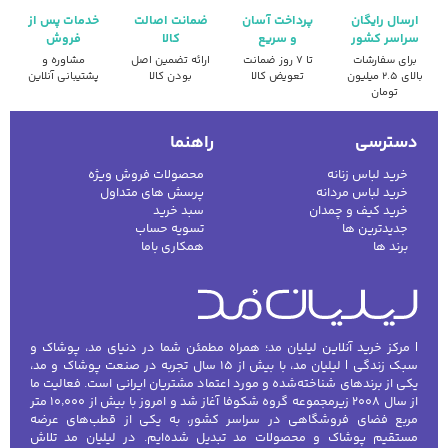
ارسال رایگان
پرداخت آسان
ضمانت اصالت
خدمات پس از
سراسر کشور
و سریع
کالا
فروش
برای سفارشات
تا ۷ روز ضمانت
ارائه تضمین اصل
مشاوره و
بالای ۲.۵ میلیون
تعویض کالا
بودن کالا
پشتیبانی آنلاین
تومان
دسترسی
راهنما
خرید لباس زنانه
محصولات فروش ویژه
خرید لباس مردانه
پرسش های متداول
خرید کیف و چمدان
سبد خرید
جدیدترین ها
تسویه حساب
برند ها
همکاری باما
| مرکز خرید آنلاین لیلیان مد؛ همراه مطمئن شما در دنیای مد، پوشاک و
سبک زندگی | لیلیان مد، با بیش از ۱۵ سال تجربه در صنعت پوشاک و مد،
یکی از برندهای شناخته‌شده و مورد اعتماد مشتریان ایرانی است. فعالیت ما
از سال ۲۰۰۸ زیرمجموعه گروه شکوفا آغاز شد و امروز با بیش از ۱۰٬۰۰۰ متر
مربع فضای فروشگاهی در سراسر کشور، به یکی از قطب‌های عرضه
مستقیم پوشاک و محصولات مد تبدیل شده‌ایم. در لیلیان مد تلاش