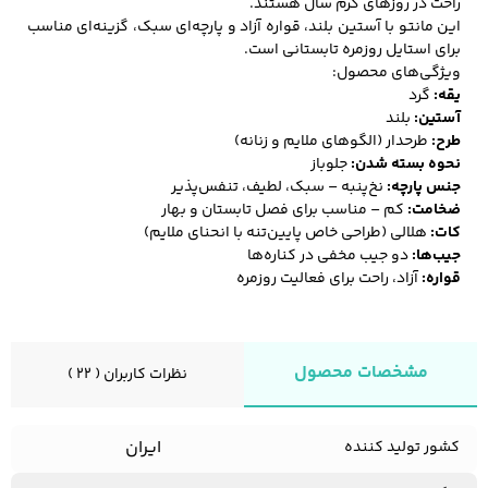
راحت در روزهای گرم سال هستند.
این مانتو با آستین بلند، قواره آزاد و پارچه‌ای سبک، گزینه‌ای مناسب
برای استایل روزمره تابستانی است.
ویژگی‌های محصول:
کفش مردانه
شال و کلاه مردانه
چتر مردانه
یقه:
گرد
آستین:
بلند
طرح:
طرحدار (الگوهای ملایم و زنانه)
نحوه بسته شدن:
جلوباز
جنس پارچه:
نخ‌پنبه – سبک، لطیف، تنفس‌پذیر
لباس زیر و راحتی
لباس زیر مردانه
لباس راحتی مردانه
مردانه
ضخامت:
کم – مناسب برای فصل تابستان و بهار
کات:
هلالی (طراحی خاص پایین‌تنه با انحنای ملایم)
جیب‌ها:
دو جیب مخفی در کناره‌ها
قواره:
آزاد، راحت برای فعالیت روزمره
مشخصات محصول
نظرات کاربران ( 22 )
ایران
کشور تولید کننده