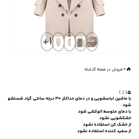
زیبایی و سلامت
شلوارک مردانه
ژاکت و پلیور مردانه
شلوار کتان مردانه
+1
خانه و آشپزخانه
شلوار جین مردانه
شلوار پارچه ای
شلوار اسلش مردانه
👀
249 بازدید در ۲۴ ساعت گذشته
مردانه
🔥
2 فروش در هفته گذشته
( 1 )
5
سویشرت و هودی
اکسسوری مردانه
پوشت مردانه
مردانه
با ماشین لباسشویی و در دمای حداکثر ۳۰ درجه سانتی گراد شستشو
شود
با دمای متوسط اتوکشی شود
خشکشویی نشود
از خشک کن استفاده نشود
کیف مردانه
کیف پول و جاکارتی
کمربند مردانه
از سفید کننده استفاده نشود
مردانه