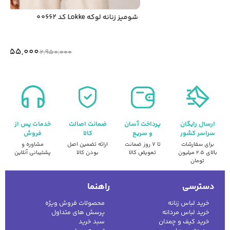
شومیز زنانه لوکه Lokke کد 00662
2,655,000
2,950,000
ارسال رایگان
پرداخت آسان
ضمانت اصالت
خدمات پس از
سراسر کشور
و سریع
کالا
فروش
برای سفارشات
تا ۷ روز ضمانت
ارائه تضمین اصل
مشاوره و
بالای ۲.۵ میلیون
تعویض کالا
بودن کالا
پشتیبانی آنلاین
تومان
دسترسی
راهنما
خرید لباس زنانه
محصولات فروش ویژه
خرید لباس مردانه
پرسش های متداول
خرید کیف و چمدان
سبد خرید