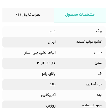
مشخصات محصول
نظرات کاربران ( 1 )
کفش مردانه
شال و کلاه مردانه
چتر مردانه
کرم
رنگ
لباس زیر و راحتی
ایران
لباس زیر مردانه
لباس راحتی مردانه
کشور تولید کننده
مردانه
الیاف نخی, پلی استر
جنس
10, 12, 14, 16
سایز
بالای زانو
قد
بلند
نوع آستین
آمریکایی
یقه
روزمره
مورد استفاده