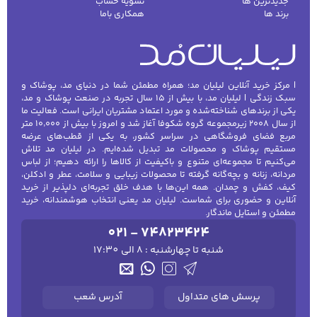
جدیدترین ها
تسویه حساب
برند ها
همکاری باما
| مرکز خرید آنلاین لیلیان مد؛ همراه مطمئن شما در دنیای مد، پوشاک و
سبک زندگی | لیلیان مد، با بیش از ۱۵ سال تجربه در صنعت پوشاک و مد،
یکی از برندهای شناخته‌شده و مورد اعتماد مشتریان ایرانی است. فعالیت ما
از سال ۲۰۰۸ زیرمجموعه گروه شکوفا آغاز شد و امروز با بیش از ۱۰٬۰۰۰ متر
مربع فضای فروشگاهی در سراسر کشور، به یکی از قطب‌های عرضه
مستقیم پوشاک و محصولات مد تبدیل شده‌ایم. در لیلیان مد تلاش
می‌کنیم تا مجموعه‌ای متنوع و باکیفیت از کالاها را ارائه دهیم؛ از لباس
مردانه، زنانه و بچه‌گانه گرفته تا محصولات زیبایی و سلامت، عطر و ادکلن،
کیف، کفش و چمدان. همه این‌ها با هدف خلق تجربه‌ای دلپذیر از خرید
آنلاین و حضوری برای شماست. لیلیان مد یعنی انتخاب هوشمندانه، خرید
مطمئن و استایل ماندگار.
021 - 74823424
شنبه تا چهارشنبه : 8 الی 17:30
پرسش های متداول
آدرس شعب