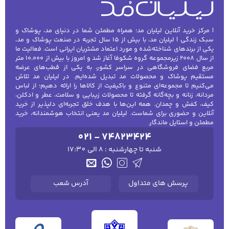
| مرکز خرید آنلاین لیلیان مد؛ همراه مطمئن شما در دنیای مد، پوشاک و
سبک زندگی | لیلیان مد، با بیش از ۱۵ سال تجربه در صنعت پوشاک و مد،
یکی از برندهای شناخته‌شده و مورد اعتماد مشتریان ایرانی است. فعالیت ما
از سال ۲۰۰۸ زیرمجموعه گروه شکوفا آغاز شد و امروز با بیش از ۱۰٬۰۰۰ متر
مربع فضای فروشگاهی در سراسر کشور، به یکی از قطب‌های عرضه
مستقیم پوشاک و محصولات مد تبدیل شده‌ایم. در لیلیان مد تلاش
می‌کنیم تا مجموعه‌ای متنوع و باکیفیت از کالاها را ارائه دهیم؛ از لباس
مردانه، زنانه و بچه‌گانه گرفته تا محصولات زیبایی و سلامت، عطر و ادکلن،
کیف، کفش و چمدان. همه این‌ها با هدف خلق تجربه‌ای دلپذیر از خرید
آنلاین و حضوری برای شماست. لیلیان مد یعنی انتخاب هوشمندانه، خرید
مطمئن و استایل ماندگار.
021 - 74823424
شنبه تا چهارشنبه : 8 الی 17:30
پرسش های متداول
آدرس شعب