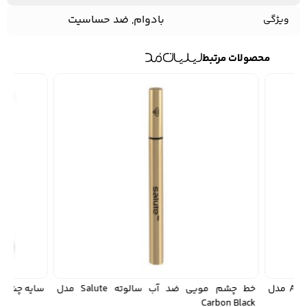
بادوام, ضد حساسیت
ویژگی
محصولات مرتبط
سایه چشم مدادی آلیکس اوین Alix Avien مدل
خط چشم مویی ضد آب سالوته Salute مدل
سایه چشم سالوته Salute 
Carbon Black