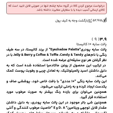
درخواست مرجوع کردن کالا در گروه سایه چشم تنها در صورتی قابل تایید است که
کالای ارسالی آسیب دیده یا با سفارش مغایرت داشته باشد.
🔥
👀
8 فروش در هفته گذشته
806 بازدید در ۲۴ ساعت گذشته
کفش مردانه
شال و کلاه مردانه
چتر مردانه
💰
52,915
بازگشت وجه به کیف پول
( 9 )
3.9
لباس زیر و راحتی
لباس زیر مردانه
لباس راحتی مردانه
پالت سایه 10 کالیستا
مردانه
پالت سایه پودری"Eyeshadow Palette" از برند کالیستا، در سه طیف
رنگی با نام‌های Coffee & Toffie ،Candy & Tandy و Jelly & Berry با در
نظر گرفتن هر نوع سلیقه‌ای عرضه شده است.
در ترکیب این محصول از روغن ماکادمیا استفاده شده است که به
دلیل داشتن اسید پالمیتولئیک، به تعادل چربی و رطوبت پوست کمک
می‌کند.
این پالت سایه رنگی "10 عددی" با بافت خاص خود، پوششی صاف و
یکدست ایجاد کرده و به راحتی ترکیب می‌شود.
همچنین می‌توان برای بازده رنگ بیشتر به صورت مرطوب مورد
استفاده قرار گیرد.
همچنین شی باتر موجود در این پالت سایه پودری، به دلیل داشتن
مقدار قابل توجهی ویتامین" D، A و E "خاصیت مرطوب کنندگی و آنتی