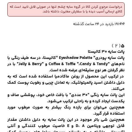
درخواست مرجوع کردن کالا در گروه سایه چشم تنها در صورتی قابل تایید است که
کالای ارسالی آسیب دیده یا با سفارش مغایرت داشته باشد.
🔥
👀
1 فروش در هفته گذشته
191 بازدید در ۲۴ ساعت گذشته
کفش مردانه
شال و کلاه مردانه
چتر مردانه
💰
52,915
بازگشت وجه به کیف پول
( 2 )
5
لباس زیر و راحتی
لباس زیر مردانه
لباس راحتی مردانه
پالت سایه 30 کالیستا
مردانه
پالت سایه پودری" Eyeshadow Palette "کالیستا، در سه طیف رنگی با
نام‌های "Coffee & Toffie "،Candy & Tandy و "Jelly & Berry" با در
نظر گرفتن هر نوع سلیقه‌ای عرضه شده است.
در ترکیب این محصول از روغن ماکادمیا استفاده شده است که به
دلیل داشتن اسید پالمیتولئیک، به تعادل چربی و رطوبت پوست کمک
می‌کند.
این پالت سایه رنگی "30 عددی" با بافت خاص خود، پوششی صاف و
یکدست ایجاد کرده و به راحتی ترکیب می‌شود.
هم‌چنین می‌توان برای بازده رنگ بیشتر به صورت مرطوب مورد
استفاده قرار گیرد.
هم‌چنین شی باتر موجود در این پالت سایه به دلیل داشتن مقدار
قابل توجهی ویتامین D، A و E خاصیت مرطوب کنندگی و آنتی