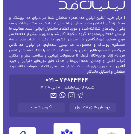
| مرکز خرید آنلاین لیلیان مد؛ همراه مطمئن شما در دنیای مد، پوشاک و
سبک زندگی | لیلیان مد، با بیش از ۱۵ سال تجربه در صنعت پوشاک و مد،
یکی از برندهای شناخته‌شده و مورد اعتماد مشتریان ایرانی است. فعالیت ما
از سال ۲۰۰۸ زیرمجموعه گروه شکوفا آغاز شد و امروز با بیش از ۱۰٬۰۰۰ متر
مربع فضای فروشگاهی در سراسر کشور، به یکی از قطب‌های عرضه
مستقیم پوشاک و محصولات مد تبدیل شده‌ایم. در لیلیان مد تلاش
می‌کنیم تا مجموعه‌ای متنوع و باکیفیت از کالاها را ارائه دهیم؛ از لباس
مردانه، زنانه و بچه‌گانه گرفته تا محصولات زیبایی و سلامت، عطر و ادکلن،
کیف، کفش و چمدان. همه این‌ها با هدف خلق تجربه‌ای دلپذیر از خرید
آنلاین و حضوری برای شماست. لیلیان مد یعنی انتخاب هوشمندانه، خرید
مطمئن و استایل ماندگار.
021 - 74823424
شنبه تا چهارشنبه : 8 الی 17:30
پرسش های متداول
آدرس شعب