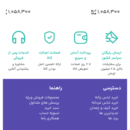
1,058,300
1,058,300
ارسال رایگان
پرداخت آسان
ضمانت اصالت
خدمات پس از
سراسر کشور
و سریع
کالا
فروش
برای سفارشات
تا ۷ روز ضمانت
ارائه تضمین اصل
مشاوره و
بالای ۲.۵ میلیون
تعویض کالا
بودن کالا
پشتیبانی آنلاین
تومان
دسترسی
راهنما
خرید لباس زنانه
محصولات فروش ویژه
خرید لباس مردانه
پرسش های متداول
خرید کیف و چمدان
سبد خرید
جدیدترین ها
تسویه حساب
برند ها
همکاری باما