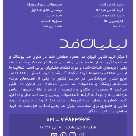
خرید لباس زنانه
محصولات فروش ویژه
خرید لباس مردانه
پرسش های متداول
خرید کیف و چمدان
سبد خرید
جدیدترین ها
تسویه حساب
برند ها
همکاری باما
| مرکز خرید آنلاین لیلیان مد؛ همراه مطمئن شما در دنیای مد، پوشاک و
سبک زندگی | لیلیان مد، با بیش از ۱۵ سال تجربه در صنعت پوشاک و مد،
یکی از برندهای شناخته‌شده و مورد اعتماد مشتریان ایرانی است. فعالیت ما
از سال ۲۰۰۸ زیرمجموعه گروه شکوفا آغاز شد و امروز با بیش از ۱۰٬۰۰۰ متر
مربع فضای فروشگاهی در سراسر کشور، به یکی از قطب‌های عرضه
مستقیم پوشاک و محصولات مد تبدیل شده‌ایم. در لیلیان مد تلاش
می‌کنیم تا مجموعه‌ای متنوع و باکیفیت از کالاها را ارائه دهیم؛ از لباس
مردانه، زنانه و بچه‌گانه گرفته تا محصولات زیبایی و سلامت، عطر و ادکلن،
کیف، کفش و چمدان. همه این‌ها با هدف خلق تجربه‌ای دلپذیر از خرید
آنلاین و حضوری برای شماست. لیلیان مد یعنی انتخاب هوشمندانه، خرید
مطمئن و استایل ماندگار.
021 - 74823424
شنبه تا چهارشنبه : 8 الی 17:30