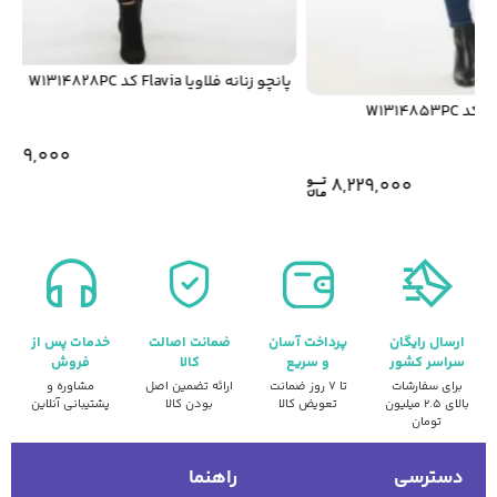
پانچو زنانه فلاویا Flavia کد W1314828PC
8,149,000
8,229,000
ارسال رایگان
پرداخت آسان
ضمانت اصالت
خدمات پس از
سراسر کشور
و سریع
کالا
فروش
برای سفارشات
تا ۷ روز ضمانت
ارائه تضمین اصل
مشاوره و
بالای ۲.۵ میلیون
تعویض کالا
بودن کالا
پشتیبانی آنلاین
تومان
دسترسی
راهنما