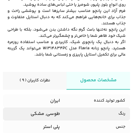
روی انواع بلوز، پلیور، شومیز یا حتی لباس‌های ساده پوشید.
فرم آزاد این پانچو مناسب بیشتر سایزها است و پوششی راحت و
جذاب برای خانم‌هایی فراهم می‌کند که به دنبال استایل متفاوت و
کفش مردانه
شال و کلاه مردانه
چتر مردانه
جذاب هستند.
این پانچو نه‌تنها باعث گرم نگه داشتن بدن می‌شود، بلکه با طراحی
شیک خود ظاهر شما را خاص‌تر و چشمگیرتر می‌کند.
اگر به دنبال یک پانچوی شیک، کاربردی و مناسب استفاده روزمره
هستید، پانچو زنانه Flavia مدل W1314834PC می‌تواند یک گزینه
لباس زیر و راحتی
لباس زیر مردانه
لباس راحتی مردانه
عالی برای تکمیل استایل پاییزی و زمستانی شما باشد.
مردانه
مشخصات محصول
نظرات کاربران ( 9 )
ایران
کشور تولید کننده
طوسی, مشکی
رنگ
پلی استر
جنس