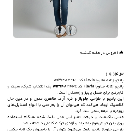
زیبایی و سلامت
شلوارک مردانه
ژاکت و پلیور مردانه
شلوار کتان مردانه
👀
خانه و آشپزخانه
196 بازدید در ۲۴ ساعت گذشته
🔥
1 فروش در هفته گذشته
شلوار جین مردانه
شلوار پارچه ای
شلوار اسلش مردانه
مردانه
( 9 )
4.3
پانچو زنانه فلاویا Flavia کد W1314834PC
پانچو زنانه فلاویا Flavia کد
W1314834PC
یک انتخاب شیک، سبک و
سویشرت و هودی
اکسسوری مردانه
پوشت مردانه
مردانه
کاربردی برای فصل پاییز و زمستان است.
این پانچو با طراحی
جلوباز
و فرم آزاد، ظاهری مدرن و در عین حال
کلاسیک ایجاد می‌کند که می‌توان آن را به‌راحتی با انواع استایل‌های
روزمره یا نیمه‌رسمی ست کرد.
جنس باکیفیت و دوخت تمیز این مدل باعث شده هنگام استفاده
کیف مردانه
کیف پول و جاکارتی
کمربند مردانه
روی بدن خوش‌فرم بنشیند و آزادی حرکت کاملی داشته باشد.
مردانه
طراحی جلوباز پانچو باعث می‌شود بتوان آن را به‌عنوان یک لایه مکمل