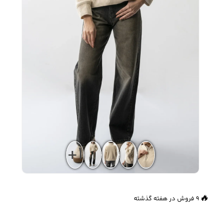
زیبایی و سلامت
شلوارک مردانه
ژاکت و پلیور مردانه
شلوار کتان مردانه
خانه و آشپزخانه
شلوار جین مردانه
شلوار پارچه ای
شلوار اسلش مردانه
مردانه
سویشرت و هودی
+1
اکسسوری مردانه
پوشت مردانه
مردانه
👀
926 بازدید در ۲۴ ساعت گذشته
🔥
9 فروش در هفته گذشته
کیف مردانه
کیف پول و جاکارتی
کمربند مردانه
مردانه