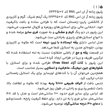
( 1 )
5
پلیور زنانه آر ان اس RNS کد 11232507
پلیور زنانه آر ان اس RNS کد 11232507 یک آیتم شیک، گرم و کاربردی
کفش مردانه
شال و کلاه مردانه
چتر مردانه
از کالکشن پاییز–زمستان است که با طراحی ساده و بافت باکیفیت
خود، انتخابی عالی برای استایل‌های روزمره و کژوال محسوب می‌شود.
این پلیور در دو رنگ
کرم و مشکی
و به صورت
فری سایز
عرضه شده و
با انواع استایل‌های پاییزی به‌راحتی ست می‌شود.
لباس زیر و راحتی
لباس زیر مردانه
لباس راحتی مردانه
مدل لباس دارای
یقه ایستاده با زیپ نیمه
است که علاوه بر کاربردی
مردانه
بودن، جلوه‌ای مدرن به استایل شما می‌دهد.
در قسمت
یقه و مچ
از بافتی متفاوت نسبت به تنه استفاده شده که
ترکیبی ظریف و زیبا در طراحی ایجاد کرده است.
این پلیور با
کات آزاد (Free Size)
طراحی شده و برای استایل با
شلوارهای جین نیم‌بگ، مام‌فیت و اسلاچی
بسیار مناسب است.
همچنین می‌توان آن را با کت‌های اورسایز برای یک استایل زمستانی
جذاب ترکیب کرد.
جنس بافت از
الیاف طبیعی 100% پنبه
بوده که علاوه بر لطافت بالا،
باعث تنفس‌پذیری و راحتی در طول روز می‌شود.
قد لباس برای سایز فری حدود 60 سانتی‌متر است و مدل با قد 168
سانتی‌متر، سایز فری را به تن دارد. برای حفظ کیفیت پارچه، شست‌وشو
با
دمای 30 درجه سانتی‌گراد
توصیه می‌شود.