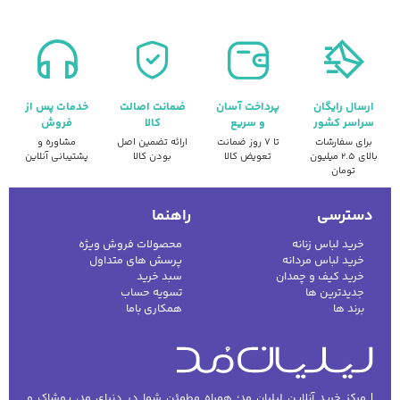
ارسال رایگان
پرداخت آسان
ضمانت اصالت
خدمات پس از
سراسر کشور
و سریع
کالا
فروش
برای سفارشات
تا ۷ روز ضمانت
ارائه تضمین اصل
مشاوره و
بالای ۲.۵ میلیون
تعویض کالا
بودن کالا
پشتیبانی آنلاین
تومان
دسترسی
راهنما
خرید لباس زنانه
محصولات فروش ویژه
خرید لباس مردانه
پرسش های متداول
خرید کیف و چمدان
سبد خرید
جدیدترین ها
تسویه حساب
برند ها
همکاری باما
| مرکز خرید آنلاین لیلیان مد؛ همراه مطمئن شما در دنیای مد، پوشاک و