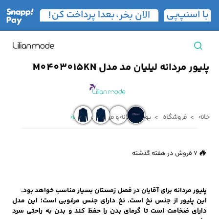
پلیور مردانه لیلیان مد مدل M0403015KN
مشاهده همه محصولات
مردانه
خانه
فروشگاه
پوشاک زنانه و مردانه
مردانه
تیشرت مردانه
پیراهن مردانه
پولوشرت مردانه
زنانه
👀
720 بازدید در ۲۴ ساعت گذشته
🔥
7 فروش در هفته گذشته
بارانی مردانه
پالتو مردانه
بلوز مردانه
بچه‌گانه
پلیور مردانه برای آقایان در فصل زمستان بسیار مناسب خواهد بود.
این پلیور از جنس نخ است. نخ دارای جنس مرغوبی است؛ این مدل
تجهیزات سفر
دارای ضخامت است تا گرمای بدن را حفظ کند و بدن به راحتی سرد
جوراب مردانه
کت مردانه
کاپشن و پافر مردانه