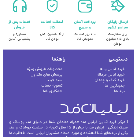
ارسال رایگان
پرداخت آسان
ضمانت اصالت
خدمات پس از
سراسر کشور
و سریع
کالا
فروش
برای سفارشات
تا ۷ روز ضمانت
ارائه تضمین اصل
مشاوره و
بالای ۲.۵ میلیون
تعویض کالا
بودن کالا
پشتیبانی آنلاین
تومان
دسترسی
راهنما
خرید لباس زنانه
محصولات فروش ویژه
خرید لباس مردانه
پرسش های متداول
خرید کیف و چمدان
سبد خرید
جدیدترین ها
تسویه حساب
برند ها
همکاری باما
| مرکز خرید آنلاین لیلیان مد؛ همراه مطمئن شما در دنیای مد، پوشاک و
سبک زندگی | لیلیان مد، با بیش از ۱۵ سال تجربه در صنعت پوشاک و مد،
یکی از برندهای شناخته‌شده و مورد اعتماد مشتریان ایرانی است. فعالیت ما