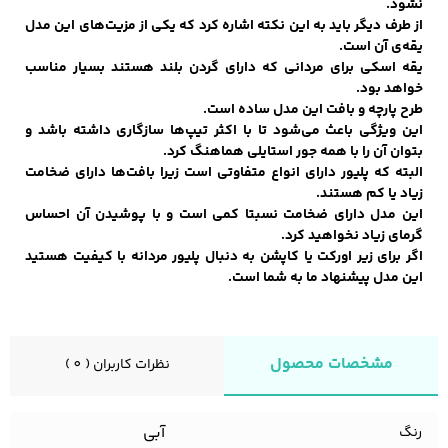
نشود.
از طرف دیگر باید به این نکته اشاره کرد که یکی از مزیت‌های این مدل
یقه‌ی آن است.
زیبایی و سلامت
یقه اسکی برای مردانی که دارای گردن بلند هستند بسیار مناسب
شلوارک مردانه
ژاکت و پلیور مردانه
شلوار کتان مردانه
خواهد بود.
طرح پارچه و بافت این مدل ساده است.
این ویژگی باعث می‌شود تا با اکثر تیپ‌ها سازگاری داشته باشد و
خانه و آشپزخانه
بتوان آن را با همه جور استایلی هماهنگ کرد.
البته که پلیور دارای انواع متفاوتی است زیرا بافت‌ها دارای ضخامت
شلوار جین مردانه
شلوار پارچه ای
شلوار اسلش مردانه
زیاد یا کم هستند.
مردانه
این مدل دارای ضخامت نسبتا کمی است و با پوشیدن آن احساس
گرمای زیاد نخواهید کرد.
اگر برای زیر اورکت یا کاپشن به دنبال پلیور مردانه با کیفیت هستید
این مدل پیشنهاد ما به شما است.
سویشرت و هودی
اکسسوری مردانه
پوشت مردانه
مردانه
مشخصات محصول
نظرات کاربران ( 0 )
کیف مردانه
کیف پول و جاکارتی
کمربند مردانه
مردانه
آبی
رنگ