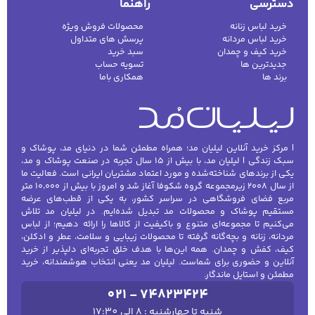
دسترسی
راهنما
خرید لباس زنانه
محصولات فروش ویژه
خرید لباس مردانه
پرسش های متداول
خرید کیف و چمدان
سبد خرید
جدیدترین ها
تسویه حساب
برند ها
همکاری باما
| مرکز خرید آنلاین لیلیان مد؛ همراه مطمئن شما در دنیای مد، پوشاک و
سبک زندگی | لیلیان مد، با بیش از ۱۵ سال تجربه در صنعت پوشاک و مد،
یکی از برندهای شناخته‌شده و مورد اعتماد مشتریان ایرانی است. فعالیت ما
از سال ۲۰۰۸ زیرمجموعه گروه شکوفا آغاز شد و امروز با بیش از ۱۰٬۰۰۰ متر
مربع فضای فروشگاهی در سراسر کشور، به یکی از قطب‌های عرضه
مستقیم پوشاک و محصولات مد تبدیل شده‌ایم. در لیلیان مد تلاش
می‌کنیم تا مجموعه‌ای متنوع و باکیفیت از کالاها را ارائه دهیم؛ از لباس
مردانه، زنانه و بچه‌گانه گرفته تا محصولات زیبایی و سلامت، عطر و ادکلن،
کیف، کفش و چمدان. همه این‌ها با هدف خلق تجربه‌ای دلپذیر از خرید
آنلاین و حضوری برای شماست. لیلیان مد یعنی انتخاب هوشمندانه، خرید
مطمئن و استایل ماندگار.
021 - 74823424
شنبه تا چهارشنبه : 8 الی 17:30