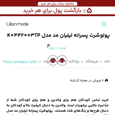
پولوشرت پسرانه لیلیان مد مدل K0442003TP
مشاهده همه محصولات
مردانه
خانه
فروشگاه
بچه‌گانه
پوشاک پسرانه
تیشرت و پولوشرت پسرانه
تیشرت مردانه
پیراهن مردانه
پولوشرت مردانه
زنانه
👀
624 بازدید در ۲۴ ساعت گذشته
🔥
6 فروش در هفته گذشته
بارانی مردانه
پالتو مردانه
بلوز مردانه
بچه‌گانه
خرید لباس کودکان هم برای والدین و هم برای کودکان شما از
جذابیت بالایی برخوردار است. والدین به دنبال کیفیت بالا و کودکان به
تجهیزات سفر
دنبال طرح‌ها و رنگ‌های شاد هستند. پولوشرت پسرانه لیلیان مد مدل
جوراب مردانه
کت مردانه
کاپشن و پافر مردانه