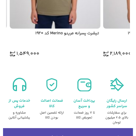
تيشرت پسرانه مرينو Merino کد 1920
تيشرت پس
1,549,000
2,189,000
ارسال رایگان
پرداخت آسان
ضمانت اصالت
خدمات پس از
سراسر کشور
و سریع
کالا
فروش
برای سفارشات
تا ۷ روز ضمانت
ارائه تضمین اصل
مشاوره و
بالای ۲.۵ میلیون
تعویض کالا
بودن کالا
پشتیبانی آنلاین
تومان