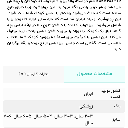
K0442003TP هم خواسته والدین و هم خواسته کودکان را پوشش
می‌دهد و هر دو را راضی نگه می‌دارد. این پولوشرت زیبا دارای طرح
ساده است که باعث می‌شود راحت‌تر با لباس کودک شما ست شود.
زیبایی و سلامت
این پولوشرت از برند لیلیان مد است که بازه سنی نوزاد تا نوجوان را
شلوارک مردانه
ژاکت و پلیور مردانه
شلوار کتان مردانه
شامل می‌شود. این تولید کننده با داشتن تنوع بالا در ارائه لباس بچه
گانه، نیاز یک کودک یا نوزاد را برای داشتن لباس راحت، زیبا برطرف
می‌کند. این لباس با کیفیت برای استفاده روزمره کودک شما انتخاب
خانه و آشپزخانه
مناسبی است. گفتنی است جنس این لباس از نخ بوده و یقه برگردان
دارد.
شلوار جین مردانه
شلوار پارچه ای
شلوار اسلش مردانه
مردانه
مشخصات محصول
نظرات کاربران ( 0 )
سویشرت و هودی
اکسسوری مردانه
پوشت مردانه
مردانه
کشور تولید
ایران
کننده
زرشکی
رنگ
2-3 سال, 3-4 سال, 4-5 سال, 5-6 سال, 6-7
کیف مردانه
کیف پول و جاکارتی
کمربند مردانه
سایز
مردانه
سال