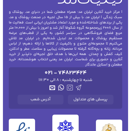
| مرکز خرید آنلاین لیلیان مد؛ همراه مطمئن شما در دنیای مد، پوشاک و
سبک زندگی | لیلیان مد، با بیش از ۱۵ سال تجربه در صنعت پوشاک و مد،
یکی از برندهای شناخته‌شده و مورد اعتماد مشتریان ایرانی است. فعالیت ما
از سال ۲۰۰۸ زیرمجموعه گروه شکوفا آغاز شد و امروز با بیش از ۱۰٬۰۰۰ متر
مربع فضای فروشگاهی در سراسر کشور، به یکی از قطب‌های عرضه
مستقیم پوشاک و محصولات مد تبدیل شده‌ایم. در لیلیان مد تلاش
می‌کنیم تا مجموعه‌ای متنوع و باکیفیت از کالاها را ارائه دهیم؛ از لباس
مردانه، زنانه و بچه‌گانه گرفته تا محصولات زیبایی و سلامت، عطر و ادکلن،
کیف، کفش و چمدان. همه این‌ها با هدف خلق تجربه‌ای دلپذیر از خرید
آنلاین و حضوری برای شماست. لیلیان مد یعنی انتخاب هوشمندانه، خرید
مطمئن و استایل ماندگار.
021 - 74823424
شنبه تا چهارشنبه : 8 الی 17:30
پرسش های متداول
آدرس شعب