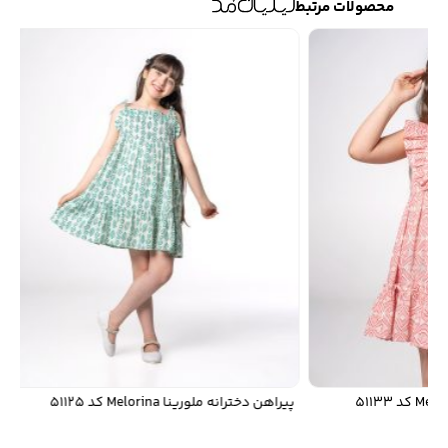
محصولات مرتبط
پيراهن دخترانه ملورينا Melorina کد 51125
پی