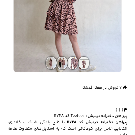
زیبایی و سلامت
شلوارک مردانه
ژاکت و پلیور مردانه
شلوار کتان مردانه
خانه و آشپزخانه
شلوار جین مردانه
شلوار پارچه ای
شلوار اسلش مردانه
مردانه
🔥
7 فروش در هفته گذشته
سویشرت و هودی
اکسسوری مردانه
پوشت مردانه
👀
739 بازدید در ۲۴ ساعت گذشته
مردانه
( 1 )
3
پیراهن دخترانه تیتیش Teeteesh کد 11728
پیراهن دخترانه تیتیش کد 11728
با طرح پلنگی شیک و فانتزی،
کیف مردانه
کیف پول و جاکارتی
کمربند مردانه
انتخابی خاص برای کودکانی است که به استایل‌های متفاوت علاقه
مردانه