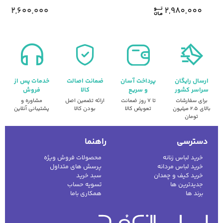
2,600,000
2,980,000
ارسال رایگان
پرداخت آسان
ضمانت اصالت
خدمات پس از
سراسر کشور
و سریع
کالا
فروش
برای سفارشات
تا ۷ روز ضمانت
ارائه تضمین اصل
مشاوره و
بالای ۲.۵ میلیون
تعویض کالا
بودن کالا
پشتیبانی آنلاین
تومان
دسترسی
راهنما
خرید لباس زنانه
محصولات فروش ویژه
خرید لباس مردانه
پرسش های متداول
خرید کیف و چمدان
سبد خرید
جدیدترین ها
تسویه حساب
برند ها
همکاری باما