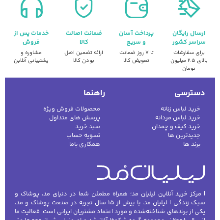
ارسال رایگان
پرداخت آسان
ضمانت اصالت
خدمات پس از
سراسر کشور
و سریع
کالا
فروش
برای سفارشات
تا ۷ روز ضمانت
ارائه تضمین اصل
مشاوره و
بالای ۲.۵ میلیون
تعویض کالا
بودن کالا
پشتیبانی آنلاین
تومان
دسترسی
راهنما
خرید لباس زنانه
محصولات فروش ویژه
خرید لباس مردانه
پرسش های متداول
خرید کیف و چمدان
سبد خرید
جدیدترین ها
تسویه حساب
برند ها
همکاری باما
| مرکز خرید آنلاین لیلیان مد؛ همراه مطمئن شما در دنیای مد، پوشاک و
سبک زندگی | لیلیان مد، با بیش از ۱۵ سال تجربه در صنعت پوشاک و مد،
یکی از برندهای شناخته‌شده و مورد اعتماد مشتریان ایرانی است. فعالیت ما