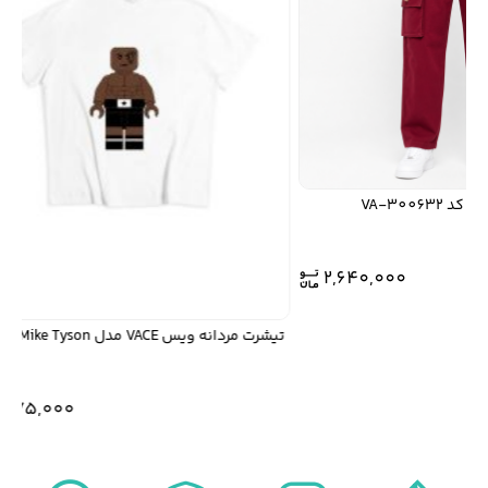
2,640,000
تیشرت مردانه ویس VACE مدل Mike Tyson
9,075,000