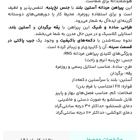
هوشمندانه برای شماست.
این
پیراهن مردانه آستین بلند
با
جنس نخ‌پنبه
، تنفس‌پذیر و لطیف
است و برای استفاده روزمره، محیط کار یا دورهمی‌های دوستانه
گزینه‌ای ایده‌آل به شمار می‌رود.
کفش مردانه
شال و کلاه مردانه
چتر مردانه
طراحی ساده و شیک
این پیراهن با
یقه برگردان
و
آستین بلند
،
استایلی کلاسیک و در عین حال مدرن به شما می‌بخشد.
نحوه بسته‌شدن با
دکمه‌های با‌کیفیت
و وجود یک
جیب پاکتی در
قسمت سینه
، آن را کاربردی‌تر و زیباتر کرده است.
ویژگی‌های کلیدی پیراهن مردانه RNS:
لباس زیر و راحتی
لباس زیر مردانه
لباس راحتی مردانه
مردانه
جنس: نخ‌پنبه (نرم و راحت)
طرح: ساده، مناسب استایل رسمی و روزمره
یقه: برگردان
آستین: بلند با سرآستین دکمه‌دار
قواره: Fit (متناسب با فرم بدن)
ضخامت: کم، مناسب فصل‌های بهار و پاییز
قابل شستشو به صورت دستی و ماشینی
دمای شستشو: حداکثر 30 درجه سانتی‌گراد
دمای اتوکشی: حداکثر 110 درجه سانتی‌گراد
مشخصات محصول