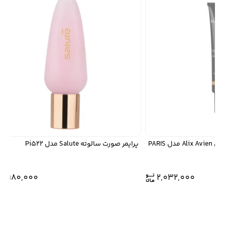
PA
پرایمر صورت سالوته Salute مدل Pi522
1,980,000
2,032,000