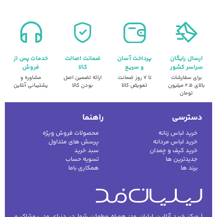
ارسال رایگان
پرداخت آسان
ضمانت اصالت
خدمات پس از
سراسر کشور
و سریع
کالا
فروش
برای سفارشات
تا ۷ روز ضمانت
ارائه تضمین اصل
مشاوره و
بالای ۲.۵ میلیون
تعویض کالا
بودن کالا
پشتیبانی آنلاین
تومان
دسترسی
راهنما
خرید لباس زنانه
محصولات فروش ویژه
خرید لباس مردانه
پرسش های متداول
خرید کیف و چمدان
سبد خرید
جدیدترین ها
تسویه حساب
برند ها
همکاری باما
| مرکز خرید آنلاین لیلیان مد؛ همراه مطمئن شما در دنیای مد، پوشاک و