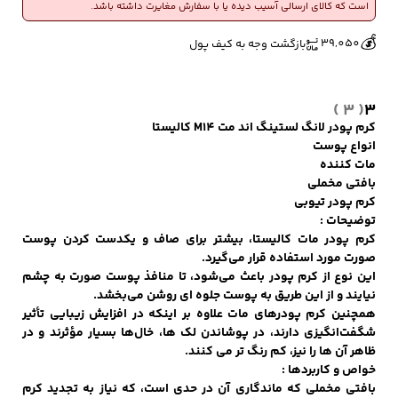
است که کالای ارسالی آسیب دیده یا با سفارش مغایرت داشته باشد.
🔥
👀
عدد
9 فروش در هفته گذشته
914 بازدید در ۲۴ ساعت گذشته
💰
39,050
بازگشت وجه به کیف پول
کفش مردانه
شال و کلاه مردانه
چتر مردانه
( 3 )
3
کرم پودر لانگ لستينگ اند مت M14 کاليستا
انواع پوست
لباس زیر و راحتی
لباس زیر مردانه
لباس راحتی مردانه
مات کننده
مردانه
بافتی مخملی
کرم پودر تيوبي
توضیحات :
کرم پودر مات کالیستا، بیشتر برای صاف و یکدست کردن پوست
صورت مورد استفاده قرار می‌گیرد.
این نوع از کرم پودر باعث می‌شود، تا منافذ پوست صورت به چشم
نیایند و از این طریق به پوست جلوه ای روشن می‌بخشد.
همچنین کرم پودرهای مات علاوه بر اینکه در افزایش زیبایی تأثیر
شگفت‌انگیزی دارند، در پوشاندن لک ها، خال‌ها بسیار مؤثرند و در
ظاهر آن ها را نیز، کم رنگ تر می کنند.
خواص و کاربردها :
بافتی مخملی که ماندگاری آن در حدی است، که نیاز به تجدید کرم