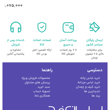
9,075,000
ارسال رایگان
پرداخت آسان
ضمانت اصالت
خدمات پس از
سراسر کشور
و سریع
کالا
فروش
برای سفارشات
تا ۷ روز ضمانت
ارائه تضمین اصل
مشاوره و
بالای ۲.۵ میلیون
تعویض کالا
بودن کالا
پشتیبانی آنلاین
تومان
دسترسی
راهنما
خرید لباس زنانه
محصولات فروش ویژه
خرید لباس مردانه
پرسش های متداول
خرید کیف و چمدان
سبد خرید
جدیدترین ها
تسویه حساب
برند ها
همکاری باما