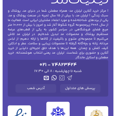
| مرکز خرید آنلاین لیلیان مد؛ همراه مطمئن شما در دنیای مد، پوشاک و
سبک زندگی | لیلیان مد، با بیش از ۱۵ سال تجربه در صنعت پوشاک و مد،
یکی از برندهای شناخته‌شده و مورد اعتماد مشتریان ایرانی است. فعالیت ما
از سال ۲۰۰۸ زیرمجموعه گروه شکوفا آغاز شد و امروز با بیش از ۱۰٬۰۰۰ متر
مربع فضای فروشگاهی در سراسر کشور، به یکی از قطب‌های عرضه
مستقیم پوشاک و محصولات مد تبدیل شده‌ایم. در لیلیان مد تلاش
می‌کنیم تا مجموعه‌ای متنوع و باکیفیت از کالاها را ارائه دهیم؛ از لباس
مردانه، زنانه و بچه‌گانه گرفته تا محصولات زیبایی و سلامت، عطر و ادکلن،
کیف، کفش و چمدان. همه این‌ها با هدف خلق تجربه‌ای دلپذیر از خرید
آنلاین و حضوری برای شماست. لیلیان مد یعنی انتخاب هوشمندانه، خرید
مطمئن و استایل ماندگار.
021 - 74823424
شنبه تا چهارشنبه : 8 الی 17:30
پرسش های متداول
آدرس شعب