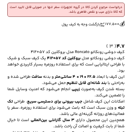
کد
درخواست مرجوع کردن کالا در گروه تجهیزات سفر تنها در صورتی قابل تایید است
412057
که کالا دارای عیب و نقص ظاهری باشد.
👀
عدد
159 بازدید در ۲۴ ساعت گذشته
💰
177,500
بازگشت وجه به کیف پول
کفش مردانه
شال و کلاه مردانه
چتر مردانه
🔥
1 فروش در هفته گذشته
( 3 )
4.7
لباس زیر و راحتی
لباس زیر مردانه
لباس راحتی مردانه
کیف دوشی رونکاتو Roncato مدل بروکلین کد 412057
مردانه
کیف دوشی رونکاتو مدل
بروکلین کد 412057
یک کیف سبک و شیک
با طراحی ایتالیایی است که برای استفاده روزمره بسیار کاربردی خواهد
بود.
این کیف با ابعاد
22.5 × 19 × 4 سانتی‌متر
و بدنه
سافت
طراحی شده و
به‌راحتی با
بند شانه‌ای قابل تنظیم
حمل می‌شود.
بسته شدن کیف به‌صورت
زیپی
انجام می‌شود که امنیت وسایل شما
را تضمین می‌کند.
امکانات این کیف شامل
جیب بیرونی برای دسترسی سریع
، طراحی
تک
تبله
و وزن سبک است که باعث می‌شود برای استفاده روزمره، سفر یا
فعالیت‌های روزانه گزینه‌ای عالی باشد.
همچنین این محصول دارای
3 سال گارانتی بین‌المللی
است تا خیال
شما از بابت کیفیت و اصالت آن راحت باشد.