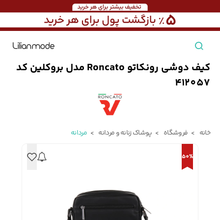
کیف دوشی رونکاتو Roncato مدل بروکلین کد
مشاهده همه محصولات
412057
مردانه
تیشرت مردانه
پیراهن مردانه
پولوشرت مردانه
خانه
فروشگاه
پوشاک زنانه و مردانه
مردانه
زنانه
50%
بارانی مردانه
پالتو مردانه
بلوز مردانه
بچه‌گانه
تجهیزات سفر
جوراب مردانه
کت مردانه
کاپشن و پافر مردانه