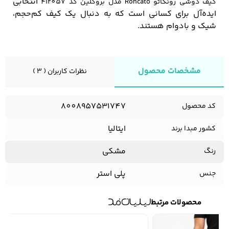
انتخابی
کیف دوشی رونکاتو Roncato مدل بروکلین کد 412057
ایده‌آل برای کسانی است که به دنبال یک کیف کم‌حجم،
شیک و بادوام هستند.
مشخصات محصول
نظرات کاربران ( 3 )
8008957531747
کد محصول
ایتالیا
کشور مبدا برند
مشکی
رنگ
پلی استر
جنس
محصولات مرتبط