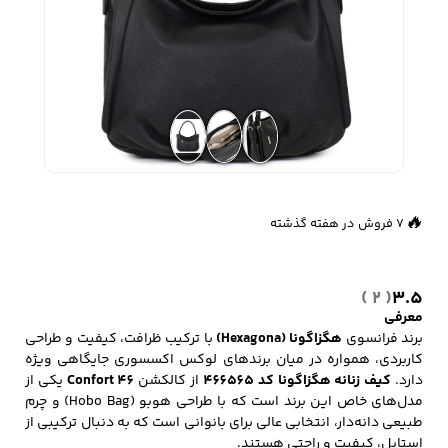
زیبایی و سلامت
شلوارک مردانه
ژاکت و پلیور مردانه
شلوار کتان مردانه
خانه و آشپزخانه
شلوار جین مردانه
شلوار پارچه ای
شلوار اسلش مردانه
👀
710 بازدید در ۲۴ ساعت گذشته
مردانه
🔥
7 فروش در هفته گذشته
( 2 )
3.5
سویشرت و هودی
اکسسوری مردانه
پوشت مردانه
مردانه
معرفی
برند فرانسوی
هگزاگونا (Hexagona)
با ترکیب ظرافت، کیفیت و طراحی
کاربردی، همواره در میان برندهای لوکس اکسسوری جایگاهی ویژه
دارد.
کیف زنانه هگزاگونا کد 466565
از کالکشن
Confort 46
یکی از
مدل‌های خاص این برند است که با طراحی هوبو (Hobo Bag) و چرم
کیف مردانه
کیف پول و جاکارتی
کمربند مردانه
طبیعی دانه‌دار، انتخابی عالی برای بانوانی است که به دنبال ترکیبی از
مردانه
استایل، کیفیت و راحتی هستند.