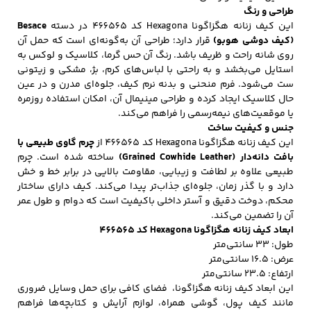
طراحی و رنگ
این
کیف زنانه
هگزاگونا Hexagona کد 466565 در دسته
Besace
(کیف دوشی هوبو)
قرار دارد؛ طراحی آن به‌گونه‌ای است که حمل آن
کفش مردانه
شال و کلاه مردانه
چتر مردانه
روی شانه راحت و ظریف باشد. رنگ آن حس گرما، کلاسیک و لوکس به
استایل می‌بخشد و به راحتی با لباس‌های کرم، بژ، مشکی و زیتونی
ست می‌شود. فرم منحنی و بدنه نرم کیف، جلوه‌ای مدرن و در عین
حال کلاسیک ایجاد کرده و طراحی مینیمال آن، امکان استفاده روزمره
یا موقعیت‌های نیمه‌رسمی را فراهم می‌کند.
لباس زیر و راحتی
لباس زیر مردانه
لباس راحتی مردانه
جنس و کیفیت ساخت
مردانه
این کیف زنانه هگزاگونا Hexagona کد 466565 از
چرم گاوی طبیعی با
بافت دانه‌دار (Grained Cowhide Leather)
ساخته شده است. چرم
طبیعی علاوه بر لطافت و زیبایی، مقاومت بالایی در برابر خط و خش
دارد و با گذر زمان، جلوه‌ای جذاب‌تر پیدا می‌کند. کیف دارای ساختار
محکم، دوخت دقیق و آستر داخلی باکیفیت است که دوام و طول عمر
آن را تضمین می‌کند.
ابعاد کیف زنانه هگزاگونا Hexagona کد 466565
طول: ۳۳ سانتی‌متر
عرض: ۱۶.۵ سانتی‌متر
ارتفاع: ۲۳.۵ سانتی‌متر
این ابعاد کیف زنانه هگزاگونا، فضای کافی برای حمل وسایل ضروری
مانند کیف پول، گوشی همراه، لوازم آرایش و کتابچه‌ها فراهم