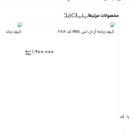
محصولات مرتبط
کیف زنانه آر ان اس RNS کد 2816
کیف زنانه آر ان اس NS
1,900,000
 HEXAGONA مدل آوا کد