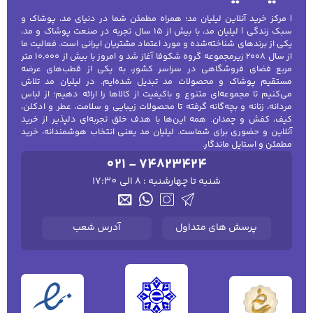
| مرکز خرید آنلاین لیلیان مد؛ همراه مطمئن شما در دنیای مد، پوشاک و
سبک زندگی | لیلیان مد، با بیش از ۱۵ سال تجربه در صنعت پوشاک و مد،
یکی از برندهای شناخته‌شده و مورد اعتماد مشتریان ایرانی است. فعالیت ما
از سال ۲۰۰۸ زیرمجموعه گروه شکوفا آغاز شد و امروز با بیش از ۱۰٬۰۰۰ متر
مربع فضای فروشگاهی در سراسر کشور، به یکی از قطب‌های عرضه
مستقیم پوشاک و محصولات مد تبدیل شده‌ایم. در لیلیان مد تلاش
می‌کنیم تا مجموعه‌ای متنوع و باکیفیت از کالاها را ارائه دهیم؛ از لباس
مردانه، زنانه و بچه‌گانه گرفته تا محصولات زیبایی و سلامت، عطر و ادکلن،
کیف، کفش و چمدان. همه این‌ها با هدف خلق تجربه‌ای دلپذیر از خرید
آنلاین و حضوری برای شماست. لیلیان مد یعنی انتخاب هوشمندانه، خرید
مطمئن و استایل ماندگار.
021 - 74823424
شنبه تا چهارشنبه : 8 الی 17:30
پرسش های متداول
آدرس شعب