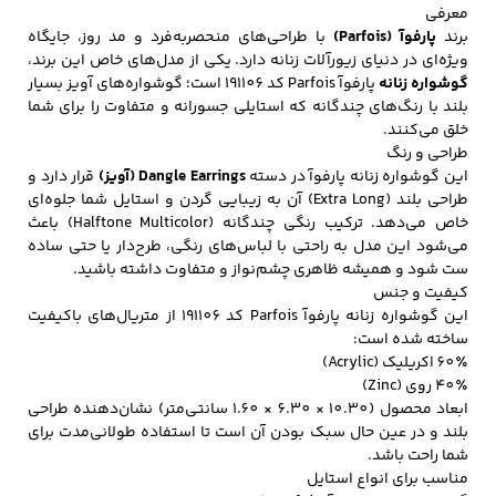
معرفی
برند
پارفوآ (Parfois)
با طراحی‌های منحصربه‌فرد و مد روز، جایگاه
ویژه‌ای در دنیای زیورآلات زنانه دارد. یکی از مدل‌های خاص این برند،
گوشواره زنانه
پارفوآ Parfois کد 191106 است؛ گوشواره‌های آویز بسیار
کفش مردانه
شال و کلاه مردانه
چتر مردانه
بلند با رنگ‌های چندگانه که استایلی جسورانه و متفاوت را برای شما
خلق می‌کنند.
طراحی و رنگ
این گوشواره زنانه پارفوآ در دسته
Dangle Earrings (آویز)
قرار دارد و
لباس زیر و راحتی
لباس زیر مردانه
لباس راحتی مردانه
طراحی بلند (Extra Long) آن به زیبایی گردن و استایل شما جلوه‌ای
مردانه
خاص می‌دهد. ترکیب رنگی چندگانه (Halftone Multicolor) باعث
می‌شود این مدل به راحتی با لباس‌های رنگی، طرح‌دار یا حتی ساده
ست شود و همیشه ظاهری چشم‌نواز و متفاوت داشته باشید.
کیفیت و جنس
این گوشواره زنانه پارفوآ Parfois کد 191106 از متریال‌های باکیفیت
ساخته شده است:
60٪ اکریلیک (Acrylic)
40٪ روی (Zinc)
ابعاد محصول (10.30 × 6.30 × 1.60 سانتی‌متر) نشان‌دهنده طراحی
بلند و در عین حال سبک بودن آن است تا استفاده طولانی‌مدت برای
شما راحت باشد.
مناسب برای انواع استایل