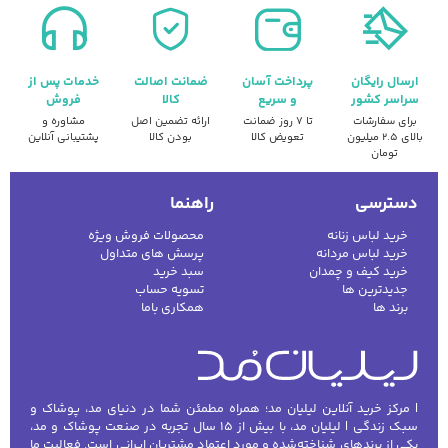
ارسال رایگان
پرداخت آسان
ضمانت اصالت
خدمات پس از
سراسر کشور
و سریع
کالا
فروش
برای سفارشات
تا ۷ روز ضمانت
ارائه تضمین اصل
مشاوره و
بالای ۲.۵ میلیون
تعویض کالا
بودن کالا
پشتیبانی آنلاین
تومان
دسترسی
راهنما
خرید لباس زنانه
محصولات فروش ویژه
خرید لباس مردانه
پرسش های متداول
خرید کیف و چمدان
سبد خرید
جدیدترین ها
تسویه حساب
برند ها
همکاری باما
| مرکز خرید آنلاین لیلیان مد؛ همراه مطمئن شما در دنیای مد، پوشاک و
سبک زندگی | لیلیان مد، با بیش از ۱۵ سال تجربه در صنعت پوشاک و مد،
یکی از برندهای شناخته‌شده و مورد اعتماد مشتریان ایرانی است. فعالیت ما