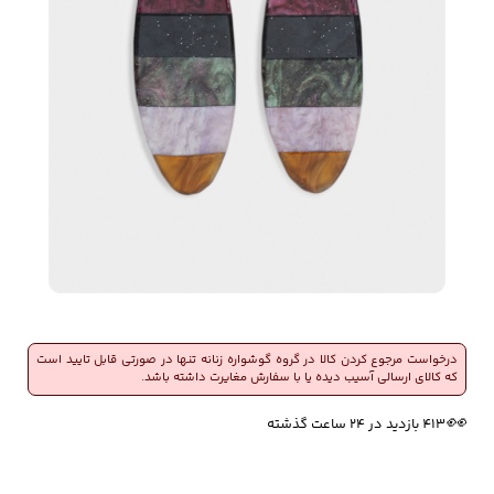
زیبایی و سلامت
شلوارک مردانه
ژاکت و پلیور مردانه
شلوار کتان مردانه
خانه و آشپزخانه
شلوار جین مردانه
شلوار پارچه ای
شلوار اسلش مردانه
مردانه
سویشرت و هودی
اکسسوری مردانه
پوشت مردانه
مردانه
درخواست مرجوع کردن کالا در گروه گوشواره زنانه تنها در صورتی قابل تایید است
که کالای ارسالی آسیب دیده یا با سفارش مغایرت داشته باشد.
🔥
4 فروش در هفته گذشته
👀
413 بازدید در ۲۴ ساعت گذشته
کیف مردانه
کیف پول و جاکارتی
کمربند مردانه
مردانه