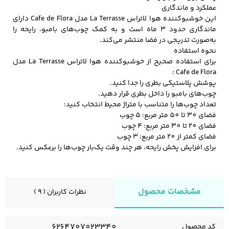
عملکرد و ماندگاری
این خوشبوکننده هوا لاتراس La Terrasse مدل Cafe de Flora دارای
ماندگاری حدود 3 ماه است و به کمک چوب‌های بامبو، رایحه را
به‌صورت تدریجی در فضا منتشر می‌کند.
نحوه استفاده
برای استفاده صحیح از خوشبوکننده هوا لاتراس La Terrasse مدل
Cafe de Flora :
پوشش پلاستیکی بطری را جدا کنید.
چوب‌های بامبو را داخل بطری قرار دهید.
تعداد چوب‌ها را متناسب با متراژ محیط انتخاب کنید:
فضای 30 تا 50 متر مربع: 5 چوب
فضای 20 تا 30 متر مربع: 4 چوب
فضای کمتر از 20 متر مربع: 3 چوب
برای افزایش پخش رایحه، هر چند وقت یک‌بار چوب‌ها را برعکس کنید.
مشخصات محصول
نظرات کاربران ( 9 )
6264707023340
کد محصول