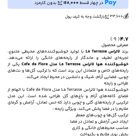
Cafe
در چهار قسط
168,000
بدون کارمزد
🔥
👀
3 فروش در هفته گذشته
343 بازدید در ۲۴ ساعت گذشته
de
Flora
💰
33,600
بازگشت وجه به کیف پول
عدد
کفش مردانه
شال و کلاه مردانه
چتر مردانه
( 9 )
4.7
معرفی محصول
برند
لاتراس
La Terrasse
با تولید خوشبوکننده‌های محیطی متنوع،
لباس زیر و راحتی
لباس زیر مردانه
لباس راحتی مردانه
مردانه
تجربه‌ای لطیف و ماندگار از رایحه‌های خانگی را ارائه می‌دهد.
خوشبوکننده هوا لاتراس La Terrasse مدل Cafe de Flora
یکی از
رایحه‌های خاص و متعادل این برند است که با ترکیب گل‌ها و نت‌های
چوبی، فضایی آرام، شیک و دلنشین در محیط ایجاد می‌کند.
طراحی و رایحه
خوشبوکننده هوا لاتراس La Terrasse مدل Cafe de Flora با الهام از
فضای کافه‌های آرام و باغ‌های گل طراحی شده است. این مدل
ترکیبی از رایحه‌های گلی و چوبی دارد که حس تعادل، آرامش و گرمای
ملایم را در فضا پخش می‌کند. ویژگی رایحه :
ترکیب گل‌ها و چوب‌های معطر
ایجاد حس آرامش و تعادل در فضا
مناسب محیط‌های خانگی و کاری
پخش بوی ملایم و یکنواخت