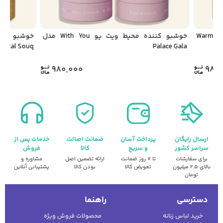
خوشبو کننده محیط ویت یو With You مدل Warm
خوشبو کننده محیط ویت یو With You مدل
riental Souq
Palace Gala
980,000
980
ارسال رایگان
پرداخت آسان
ضمانت اصالت
خدمات پس از
سراسر کشور
و سریع
کالا
فروش
برای سفارشات
تا ۷ روز ضمانت
ارائه تضمین اصل
مشاوره و
بالای ۲.۵ میلیون
تعویض کالا
بودن کالا
پشتیبانی آنلاین
تومان
دسترسی
راهنما
خرید لباس زنانه
محصولات فروش ویژه