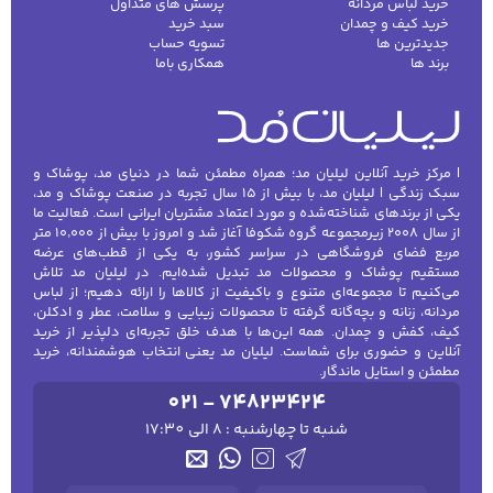
خرید لباس مردانه
پرسش های متداول
خرید کیف و چمدان
سبد خرید
جدیدترین ها
تسویه حساب
برند ها
همکاری باما
| مرکز خرید آنلاین لیلیان مد؛ همراه مطمئن شما در دنیای مد، پوشاک و
سبک زندگی | لیلیان مد، با بیش از ۱۵ سال تجربه در صنعت پوشاک و مد،
یکی از برندهای شناخته‌شده و مورد اعتماد مشتریان ایرانی است. فعالیت ما
از سال ۲۰۰۸ زیرمجموعه گروه شکوفا آغاز شد و امروز با بیش از ۱۰٬۰۰۰ متر
مربع فضای فروشگاهی در سراسر کشور، به یکی از قطب‌های عرضه
مستقیم پوشاک و محصولات مد تبدیل شده‌ایم. در لیلیان مد تلاش
می‌کنیم تا مجموعه‌ای متنوع و باکیفیت از کالاها را ارائه دهیم؛ از لباس
مردانه، زنانه و بچه‌گانه گرفته تا محصولات زیبایی و سلامت، عطر و ادکلن،
کیف، کفش و چمدان. همه این‌ها با هدف خلق تجربه‌ای دلپذیر از خرید
آنلاین و حضوری برای شماست. لیلیان مد یعنی انتخاب هوشمندانه، خرید
مطمئن و استایل ماندگار.
021 - 74823424
شنبه تا چهارشنبه : 8 الی 17:30