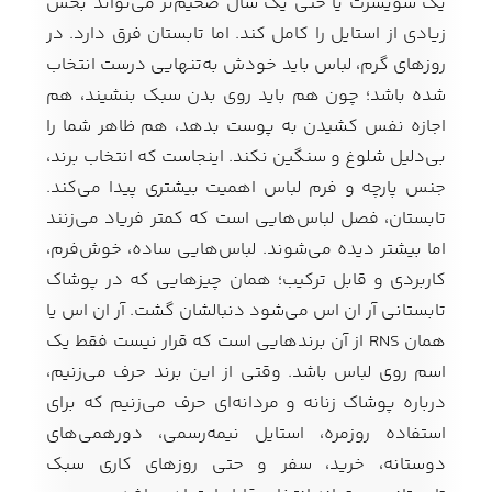
یک سویشرت یا حتی یک شال ضخیم‌تر می‌تواند بخش
زیادی از استایل را کامل کند. اما تابستان فرق دارد. در
روزهای گرم، لباس باید خودش به‌تنهایی درست انتخاب
کفش مردانه
شال و کلاه مردانه
چتر مردانه
شده باشد؛ چون هم باید روی بدن سبک بنشیند، هم
اجازه نفس کشیدن به پوست بدهد، هم ظاهر شما را
بی‌دلیل شلوغ و سنگین نکند. اینجاست که انتخاب برند،
جنس پارچه و فرم لباس اهمیت بیشتری پیدا می‌کند.
لباس زیر و راحتی
لباس زیر مردانه
لباس راحتی مردانه
مردانه
تابستان، فصل لباس‌هایی است که کمتر فریاد می‌زنند
اما بیشتر دیده می‌شوند. لباس‌هایی ساده، خوش‌فرم،
کاربردی و قابل ترکیب؛ همان چیزهایی که در پوشاک
تابستانی آر ان اس می‌شود دنبالشان گشت. آر ان اس یا
همان RNS از آن برندهایی است که قرار نیست فقط یک
اسم روی لباس باشد. وقتی از این برند حرف می‌زنیم،
درباره پوشاک زنانه و مردانه‌ای حرف می‌زنیم که برای
استفاده روزمره، استایل نیمه‌رسمی، دورهمی‌های
دوستانه، خرید، سفر و حتی روزهای کاری سبک