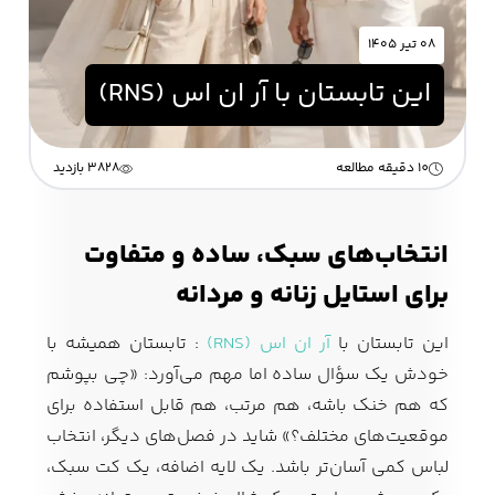
۰۸ تیر ۱۴۰۵
زیبایی و سلامت
این تابستان با آر ان اس (RNS)
شلوارک مردانه
ژاکت و پلیور مردانه
شلوار کتان مردانه
خانه و آشپزخانه
10 دقیقه مطالعه
3828 بازدید
شلوار جین مردانه
شلوار پارچه ای
شلوار اسلش مردانه
مردانه
انتخاب‌های سبک، ساده و متفاوت
برای استایل زنانه و مردانه
سویشرت و هودی
اکسسوری مردانه
پوشت مردانه
این تابستان با
آر ان اس (RNS)
: تابستان همیشه با
مردانه
خودش یک سؤال ساده اما مهم می‌آورد: «چی بپوشم
که هم خنک باشه، هم مرتب، هم قابل استفاده برای
موقعیت‌های مختلف؟» شاید در فصل‌های دیگر، انتخاب
کیف مردانه
کیف پول و جاکارتی
کمربند مردانه
لباس کمی آسان‌تر باشد. یک لایه اضافه، یک کت سبک،
مردانه